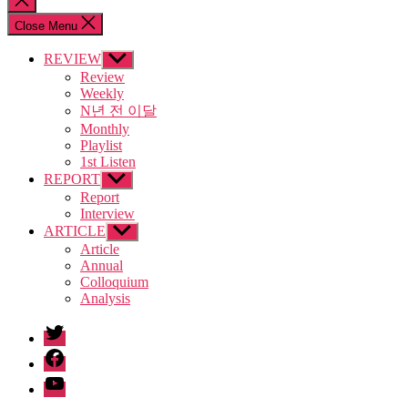
search
Close Menu
REVIEW
Show
sub
Review
menu
Weekly
N년 전 이달
Monthly
Playlist
1st Listen
REPORT
Show
sub
Report
menu
Interview
ARTICLE
Show
sub
Article
menu
Annual
Colloquium
Analysis
twitter
facebook
Youtube