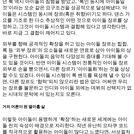
던 록 역시 아이돌의 침범을 받았고, ‘록인 동시에 아이돌일
것’이라는 모순 같은 요구조건을 성공적으로 달성해냈다. 아
이돌은 시스템인 동시에 장르(혹은 취향)이기도 하다. 댄스 가
요를 기조로 한 다소 추상적인 어떤 것으로 아이돌 장르를 상
정하고, 그것이 아이돌 시스템과 결합해 있다고 생각한다면,
바로 지금 그 결합이 깨어지고 있다.
외부를 향해 공격적인 확장을 하고 있는 아이돌 장르는 힙합,
록 등 ‘외부 장르’의 요소들을 새로운 연료로 삼아 아이돌의 상
을 구현한다. 아이돌의 음악적 다양성의 증대를 기대해 볼 수
도 있을 것이다. 반면 아이돌 시스템이 전통적인 아이돌 장르
외부로 손을 뻗으면서, 다른 장르가 ‘아이돌화’하는 것을 상상
할 수도 있겠다. 아이돌 시스템이 록 밴드를 육성해 낼 수 있다
면, 다른 장르도 ‘함락’되지 않으리란 법은 없다. 어쩌면 우리
는 장르를 불문하고 인디와 아이돌 외에는 데뷔의 선택지가 없
는 시대의 문턱에 서 있는지도 모른다.
거의 어른이 된 열아홉 살
이렇듯 아이돌이 용맹하게 ‘확장’하는 새로운 세계에는 아이
돌 씬의 숙성이 배경으로 자리한다. 작년 유난히 오타쿠 코드
를 적극적으로 활용하는 아이돌이 많다고 느꼈다면, 서브컬처