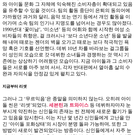
와 아이돌 문화 그 자체에 익숙해진 소비자층이 확대되고 있음
을 유추할 수 있을 것이다. 팀의 활동 중단이 은퇴의 동의어에
가까웠던 과거와 달리, 음악 또는 연기 등에서 개인 활동을 이
어가며 소속 팀의 인기나 지명도를 넘어서는 경우도 많아졌다.
1990년대 ‘꽃미남’, ‘미소년’ 등의 어휘와 함께 시작한 여성 소
비자들의 취향은, 걸 크러시나 ‘보다 소년다운 소년’ 등을 발굴
해 내며 때로는 젠더의 벽을 오가고 때로는 보다 적극적인 욕
망 혹은 기호를 선언했다. 데뷔 10년 차를 바라보는 걸그룹들
이 성인의 모습으로 갓 데뷔한 소녀들과 경쟁하는 것 역시 기
존에는 상상하기 어려웠던 모습이다. 지금 아이돌과 그 소비자
들은 서로를 마주 보며 서서, 각자 반대편에서 열아홉 살의 수
완과 자의식을 안정감 있게 펼치고 있다.
지금부터 리셋
그러나 그 ‘무르익음’은 종말을 의미하지 않는다. 오히려 아이
돌 씬은 ‘리셋’되었다.
세븐틴
과
트와이스
등 데뷔하자마자 눈
부시게 약진하는 신인들의 존재는 씬 전체에 새로운 활기가 돌
고 있음을 암시한다. 이는 지난 몇 년간 신인들에게 고난을 안
긴 ‘아이돌 포화상태’의 시장이 분명 돌파 가능하며, 또한 그
방법이 새로이 발견되었다는 방증이다. 신인들에게서 자주 눈