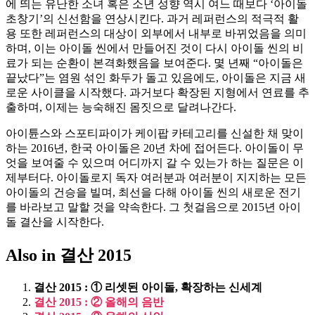
에 띄는 유난한 소녀 혹은 소년 성향 역시 여느 때보다 ‘아이돌
초창기’의 신선함을 연상시킨다. 과거 레퍼런스의 적극적 활
용 또한 레퍼런스의 대상이 외부에서 내부로 바뀌었음을 의미
하며, 이는 아이돌 씬에서 만들어진 것이 다시 아이돌 씬의 비
료가 되는 순환이 본격화했음을 보여준다. 몇 년째 “아이돌은
끝났다”는 염원 섞인 화두가 돌고 있음에도, 아이돌은 지금 새
로운 사이클을 시작했다. 과거보다 확장된 지형에서 연료를 추
출하며, 이제는 능숙해진 몸짓으로 달려나간다.
아이튠스와 스포티파이가 케이팝 카테고리를 신설한 채 맞이
하는 2016년, 한국 아이돌은 20년 차에 접어든다. 아이돌이 무
엇을 보여줄 수 있으며 어디까지 갈 수 있는가 하는 질문은 이
제부터다. 아이돌로지 독자 여러분과 여러분이 지지하는 모든
아이돌의 건승을 빌며, 최선을 다해 아이돌 씬의 새로운 전기
를 바라보고 말할 것을 약속한다. 그 첫걸음으로 2015년 아이
돌 결산을 시작한다.
Also in 결산 2015
결산 2015 : ① 리셋된 아이돌, 확장하는 신세계
결산 2015 : ② 올해의 음반