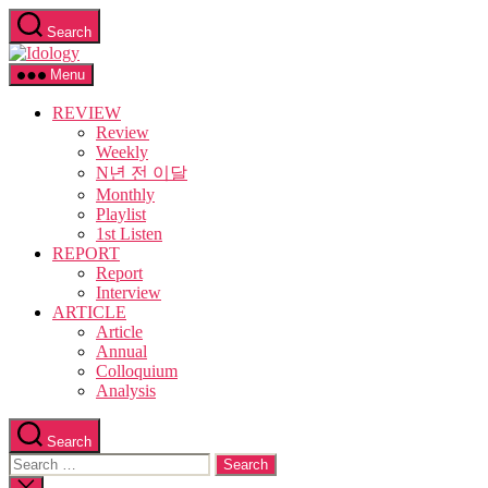
Skip
Search
to
Idology
the
content
Menu
REVIEW
Review
Weekly
N년 전 이달
Monthly
Playlist
1st Listen
REPORT
Report
Interview
ARTICLE
Article
Annual
Colloquium
Analysis
Search
Search
for:
Close