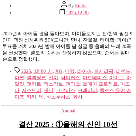
Post
By
Editor
author
Post
2025-12-30
date
2025년의 아이돌 팝을 돌아보며, 아이돌로지는 전/현역 필진 9
인과 객원 심사위원 5인(도니언, 만나, 잔물결, 티미랩, 파이)의
투표를 거쳐 2025년 발매 아이돌 팝 싱글 중 올해의 노래 20곡
을 선정했다. 별도의 순위는 산정하지 않았으며, 순서는 발매
순으로 정렬했다.
Tags
2025
,
82메이저
,
XG
,
다영
,
라이즈
,
르세라핌
,
리센느
,
마크
,
블랙핑크
,
선미
,
싸이커스
,
아르테미스
,
아이브
,
아
일릿
,
앳하트
,
엑스러브
,
엔믹스
,
올데이 프로젝트
,
이즈
나
,
저스트비
,
제니
,
코르티스
,
크래비티
,
클로즈 유어 아
이즈
,
키키
,
텐
,
하츠투하츠
,
화사
Categories
Annual
결산 2025 : ①올해의 신인 10선