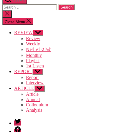
Search
Search
for:
Close
search
Close Menu
REVIEW
Show
sub
Review
menu
Weekly
N년 전 이달
Monthly
Playlist
1st Listen
REPORT
Show
sub
Report
menu
Interview
ARTICLE
Show
sub
Article
menu
Annual
Colloquium
Analysis
twitter
facebook