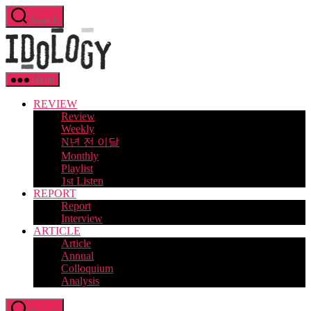
Skip
Search
to
Idology
the
content
Menu
REVIEW
Review
Weekly
N년 전 이달
Monthly
Playlist
1st Listen
REPORT
Report
Interview
ARTICLE
Article
Annual
Colloquium
Analysis