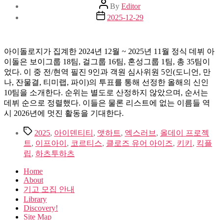
Post
By
Editor
author
Post
2025-12-29
date
아이돌로지가 집계한 2024년 12월 ~ 2025년 11월 정식 데뷔 아
이돌은 보이그룹 18팀, 걸그룹 16팀, 혼성그룹 1팀, 총 35팀이
었다. 이 중 전/현역 필진 9인과 객원 심사위원 5인(도니언, 만
나, 잔물결, 티미랩, 파이)의 투표를 통해 선정한 올해의 신인
10팀을 소개한다. 순위는 별도로 산정하지 않았으며, 순서는
데뷔 순으로 정렬했다. 이들은 물론 리스트에 없는 이름들 역
시 2026년에 멋진 활동을 기대한다.
Tags
2025
,
아이덴티티
,
앳하트
,
엑스러브
,
올데이 프로젝
트
,
이프아이
,
코르티스
,
클로즈 유어 아이즈
,
키키
,
킥플
립
,
하츠투하츠
Home
About
기고 모집 안내
Library
Discovery!
Site Map