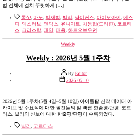
범 전체에 걸쳐 뚜렷하게 […]
Tags
롱샷
,
마노
,
박재범
,
빌리
,
싸이커스
,
아이오아이
,
에스
파
,
엑스러브
,
엔믹스
,
유나이트
,
차동협(드리핀)
,
코르티
스
,
크리스탈
,
태양
,
태용
,
하트오브우먼
Categories
Weekly
Weekly : 2026년 5월 1주차
Post
By
Editor
author
Post
2026-05-10
date
2026년 5월 1주차(5월 4일~5월 10일) 아이돌팝 신작 데이터 아
카이브 및 주요작에 대한 필진들의 발 빠른 한줄평/단평. 코르
티스, 빌리의 신보에 대한 한줄평/단평이 수록되었다.
Tags
빌리
,
코르티스