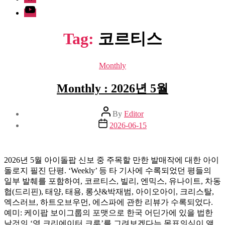
Youtube
Tag:
코르티스
Categories
Monthly
Monthly : 2026년 5월
Post
By
Editor
author
Post
2026-06-15
date
2026년 5월 아이돌팝 신보 중 주목할 만한 발매작에 대한 아이
돌로지 필진 단평. ‘Weekly’ 등 타 기사에 수록되었던 평들의
일부 발췌를 포함하여, 코르티스, 빌리, 엔믹스, 유나이트, 차동
협(드리핀), 태양, 태용, 롱샷&박재범, 아이오아이, 크리스탈,
엑스러브, 하트오브우먼, 에스파에 관한 리뷰가 수록되었다.
예미: 케이팝 보이그룹의 포맷으로 한국 어딘가에 있을 법한
날것의 ‘영 크리에이터 크루’를 그려보겠다는 목표의식이 앨