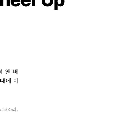
k
ut
e,
er
럼 앤 베
시대에 이
코코소리
,