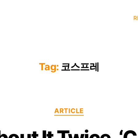
R
Tag:
코스프레
Categories
ARTICLE
out It Twice, ‘