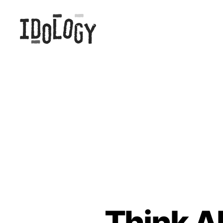
Idology
Think Ab