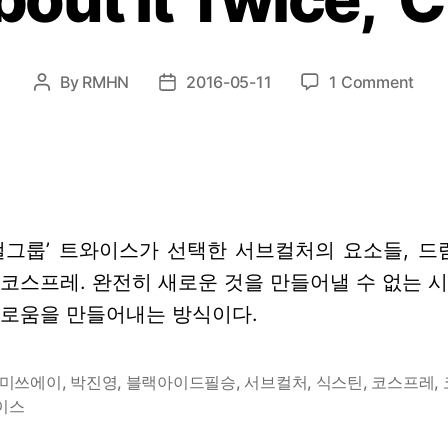
on
By
RMHN
2016-05-11
1 Comment
Post
Post
Thin
author
date
Abo
It
Twic
‘Che
Up’
걸그룹’ 트와이스가 선택한 서브컬처의 요소들, 드
코스프레. 완전히 새로운 것을 만들어낼 수 없는 
새로움을 만들어내는 방식이다.
미쓰에이
,
박진영
,
블랙아이드필승
,
서브컬처
,
식스틴
,
코스프레
,
이스