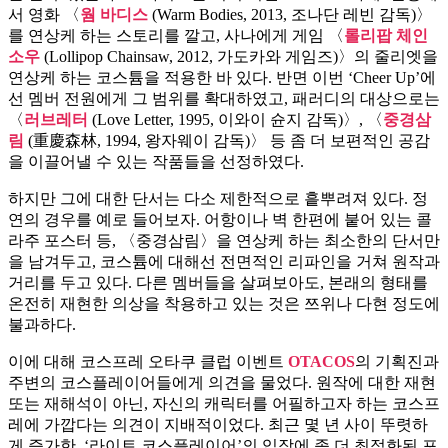
서 영화 〈
웜 바디스
(Warm Bodies, 2013, 조나단 레빈 감독)〉
를 연상케 하는 스토리를 깔고, 사나에게 게임 〈
롤리팝 체인
소우
(Lollipop Chainsaw, 2012, 가도카와 게임즈)〉의 줄리엣을
연상케 하는 코스튬을 적용한 바 있다. 반면 이번 ‘Cheer Up’에
선 멤버 전원에게 그 범위를 확대하였고, 패러디의 대상으로는
〈
러브레터
(Love Letter, 1995, 이와이 슌지 감독)〉, 〈
중경삼
림
(重慶森林, 1994, 왕자웨이 감독)〉 등 좀 더 보편적인 공감
을 이끌어낼 수 있는 작품들을 선정하였다.
하지만 그에 대한 단서는 다소 제한적으로 흩뿌려져 있다. 정
연의 경우를 예로 들어보자. 어항이나 벽 한편에 붙어 있는 콜
라주 포스터 등, 〈중경삼림〉을 연상케 하는 최소한의 단서만
을 남겨두고, 코스튬에 대해선 전면적인 리파인을 거쳐 원작과
거리를 두고 있다. 다른 멤버들을 살펴보아도, 본래의 형태를
온전히 재현한 의상을 착용하고 있는 것은 쯔위나 다현 정도에
불과하다.
이에 대해 코스프레 오타쿠 클럽 이벤트
OTACOS
의 기획진과
주변의 코스플레이어들에게 의견을 물었다. 원작에 대한 재현
또는 재해석이 아닌, 자신의 캐릭터를 어필하고자 하는 코스프
레에 가깝다는 의견이 지배적이었다. 최근 몇 년 사이 뚜렷하
게 증가한, ‘라이트 코스플레이어’의 입장에 좀 더 최적화된 포