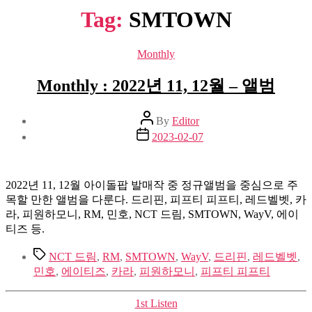
Tag:
SMTOWN
Categories
Monthly
Monthly : 2022년 11, 12월 – 앨범
Post
By
Editor
author
Post
2023-02-07
date
2022년 11, 12월 아이돌팝 발매작 중 정규앨범을 중심으로 주
목할 만한 앨범을 다룬다. 드리핀, 피프티 피프티, 레드벨벳, 카
라, 피원하모니, RM, 민호, NCT 드림, SMTOWN, WayV, 에이
티즈 등.
Tags
NCT 드림
,
RM
,
SMTOWN
,
WayV
,
드리핀
,
레드벨벳
,
민호
,
에이티즈
,
카라
,
피원하모니
,
피프티 피프티
Categories
1st Listen