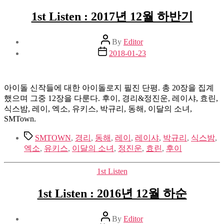
1st Listen : 2017년 12월 하반기
Post
By
Editor
author
Post
2018-01-23
date
아이돌 신작들에 대한 아이돌로지 필진 단평. 총 20장을 집계
했으며 그중 12장을 다룬다. 후이, 경리&정진운, 레이샤, 효린,
식스밤, 레이, 엑소, 유키스, 박규리, 동해, 이달의 소녀,
SMTown.
Tags
SMTOWN
,
경리
,
동해
,
레이
,
레이샤
,
박규리
,
식스밤
,
엑소
,
유키스
,
이달의 소녀
,
정진운
,
효린
,
후이
Categories
1st Listen
1st Listen : 2016년 12월 하순
Post
By
Editor