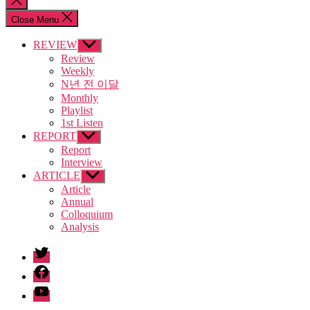
search
Close Menu
REVIEW
Show
sub
Review
menu
Weekly
N년 전 이달
Monthly
Playlist
1st Listen
REPORT
Show
sub
Report
menu
Interview
ARTICLE
Show
sub
Article
menu
Annual
Colloquium
Analysis
twitter
facebook
Youtube