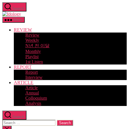
Skip
Search
to
Idology
the
content
Menu
REVIEW
Review
Weekly
N년 전 이달
Monthly
Playlist
1st Listen
REPORT
Report
Interview
ARTICLE
Article
Annual
Colloquium
Analysis
Search
Search
for:
Close