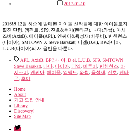
author
Post
2017-01-10
date
2016년 12월 하순에 발매된 아이돌 신작들에 대한 아이돌로지
필진 단평. 엠펙트, SF9, 진호&후이(펜타곤), 나다(와썹), 아시
즈비(AxisB), 에이플(APL), 앤씨아&육성재(비투비), 빈챈현스
(다이아), SMTOWN X Steve Barakatt, 디엘(D.el), BP라니아,
L.U.B(다이아)의 새 음반을 다룬다.
Tags
APL
,
AxisB
,
BP라니아
,
D.el
,
L.U.B
,
SF9
,
SMTOWN
,
Steve Barakatt
,
나다
,
다이아
,
디엘
,
비투비
,
빈챈현스
,
아
시즈비
,
앤씨아
,
에이플
,
엠펙트
,
와썹
,
육성재
,
진호
,
펜타
곤
,
후이
Home
About
기고 모집 안내
Library
Discovery!
Site Map
twitter