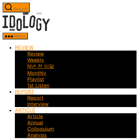
Skip
Search
to
Idology
the
content
Menu
REVIEW
Review
Weekly
N년 전 이달
Monthly
Playlist
1st Listen
REPORT
Report
Interview
ARTICLE
Article
Annual
Colloquium
Analysis