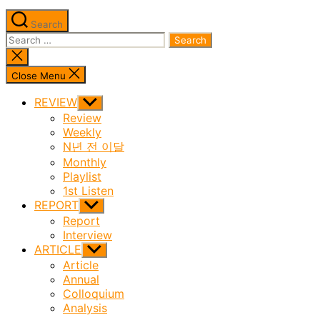
Search
Search
for:
Close
search
Close Menu
REVIEW
Show
sub
Review
menu
Weekly
N년 전 이달
Monthly
Playlist
1st Listen
REPORT
Show
sub
Report
menu
Interview
ARTICLE
Show
sub
Article
menu
Annual
Colloquium
Analysis