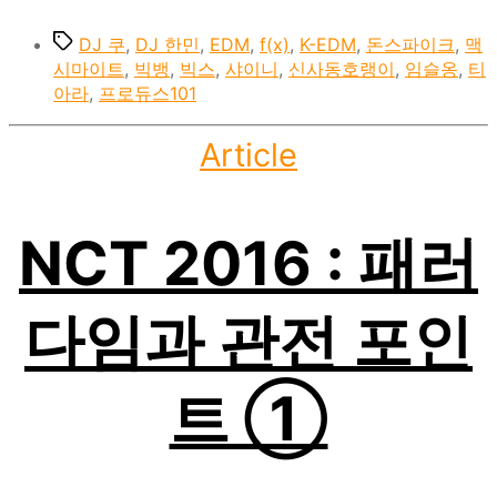
Tags
DJ 쿠
,
DJ 한민
,
EDM
,
f(x)
,
K-EDM
,
돈스파이크
,
맥
시마이트
,
빅뱅
,
빅스
,
샤이니
,
신사동호랭이
,
임슬옹
,
티
아라
,
프로듀스101
Categories
Article
NCT 2016 : 패러
다임과 관전 포인
트 ①