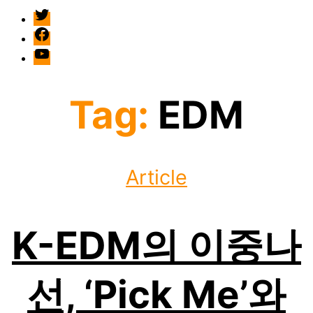
twitter
facebook
Youtube
Tag:
EDM
Categories
Article
K-EDM의 이중나
선, ‘Pick Me’와