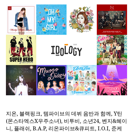
지온, 블랙핑크, 템파이브의 데뷔 음반과 함께, Y틴
(몬스타엑스X우주소녀), 비투비, 소년24, 벤지&혜이
니, 플래쉬, B.A.P, 리온파이브&큐피트, I.O.I, 준케