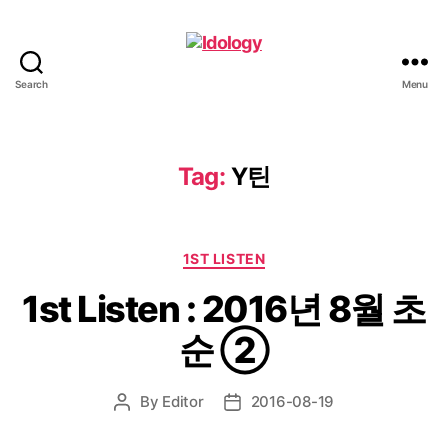
Search
Menu
Idology
Tag:
Y틴
Categories
1ST LISTEN
1st Listen : 2016년 8월 초
순 ②
By
Editor
2016-08-19
Post
Post
author
date