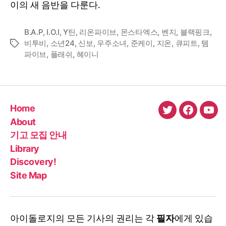
이의 새 음반을 다룬다.
B.A.P
,
I.O.I
,
Y틴
,
리온파이브
,
몬스타엑스
,
벤지
,
블랙핑크
,
비투비
,
소년24
,
신보
,
우주소녀
,
준케이
,
지온
,
큐피트
,
템
Tags
파이브
,
플래쉬
,
혜이니
Home
twitter
faceboo
You
About
기고 모집 안내
Library
Discovery!
Site Map
아이돌로지의 모든 기사의 권리는 각
필자
에게 있습