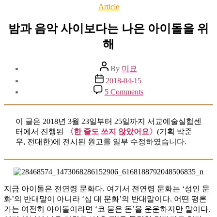
Categories
Article
밤과 음악 사이보다는 나은 아이돌을 위
해
Post
By
미묘
author
Post
2018-04-15
date
on
5 Comments
밤
과
음
이 글은 2018년 3월 23일부터 25일까지 서교예술실험센
악
터에서 진행된
〈한 줄도 쓰지 않았어요〉
(기획 박준
사
우, 전대한)에 전시된 원고를 일부 수정하였습니다.
이
보
다
는
지금 아이돌은 전연령 문화다. 여기서 전연령 문화는 ‘성인 문
나
화’의 반대말이 아니라 ‘십 대 문화’의 반대말이다. 어떤 평론
은
가는 여전히 아이돌이라면 ‘코 묻은 돈’을 운운하지만 말이다.
아