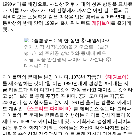
1990년대를 배경으로, 사실상 전후 세대의 청춘 방황을 묘사했
다. 이름마저 아재 개그의 전형에서 가져온 어떤 걸그룹의 뮤
직비디오는 초등학생 같은 의상을 입은 멤버들을 1980년대 초
등학생의 방에 앉혀 1989년 출시된 닌텐도
게임보이
를 즐기게
했다.
연재 시작 시점(1990)을 기준으로 〈슬램
덩크〉의 주인공 강백호와 동세대 팬은
지금, 작중 안선생의 나이에 더 가깝다. ⓒ
대원씨아이
아이돌만의 문제는 분명 아니다. 1978년 작품인
〈태권브이〉
를 재조명하는 것이 ‘힙’이던 1990년대에 성장한 X세대는 지
금 키덜트가 되어 여전히 그것이 가장 쿨하고 재미있는 것이라
고 삶의 실천을 통해 주장하곤 한다. 공개 코미디는 지금도
2000년대 생 시청자들의 앞에서 1991년 출시된 캡콤의 아케이
드 게임인
〈스트리트 파이터 II〉
를 레퍼런스 삼는다. 그러나
아이돌의 큰 문제는 콘텐츠를 연행하는 아이돌 당사자들이 X
세대도, ‘8090’도 아니라는 데 있다. 기획자의 결정에 커리어의
많은 부분이 좌지우지되는 아이돌은 자신이 태어나지도 않은
시절을 추억하길 강요당하고, 이를 통해 자신이 연행하는 작품