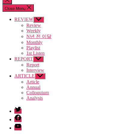
search
Close Menu
REVIEW
Show
sub
Review
menu
Weekly
N년 전 이달
Monthly
Playlist
1st Listen
REPORT
Show
sub
Report
menu
Interview
ARTICLE
Show
sub
Article
menu
Annual
Colloquium
Analysis
twitter
facebook
Youtube