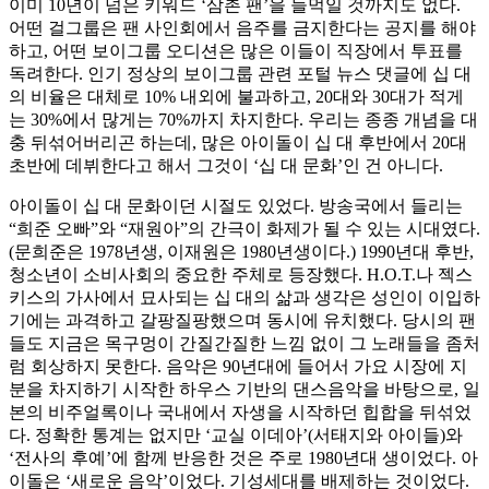
이미 10년이 넘은 키워드 ‘삼촌 팬’을 들먹일 것까지도 없다.
이
어떤 걸그룹은 팬 사인회에서 음주를 금지한다는 공지를 해야
돌
하고, 어떤 보이그룹 오디션은 많은 이들이 직장에서 투표를
을
독려한다. 인기 정상의 보이그룹 관련 포털 뉴스 댓글에 십 대
위
의 비율은 대체로 10% 내외에 불과하고, 20대와 30대가 적게
해
는 30%에서 많게는 70%까지 차지한다. 우리는 종종 개념을 대
충 뒤섞어버리곤 하는데, 많은 아이돌이 십 대 후반에서 20대
초반에 데뷔한다고 해서 그것이 ‘십 대 문화’인 건 아니다.
아이돌이 십 대 문화이던 시절도 있었다. 방송국에서 들리는
“희준 오빠”와 “재원아”의 간극이 화제가 될 수 있는 시대였다.
(문희준은 1978년생, 이재원은 1980년생이다.) 1990년대 후반,
청소년이 소비사회의 중요한 주체로 등장했다. H.O.T.나 젝스
키스의 가사에서 묘사되는 십 대의 삶과 생각은 성인이 이입하
기에는 과격하고 갈팡질팡했으며 동시에 유치했다. 당시의 팬
들도 지금은 목구멍이 간질간질한 느낌 없이 그 노래들을 좀처
럼 회상하지 못한다. 음악은 90년대에 들어서 가요 시장에 지
분을 차지하기 시작한 하우스 기반의 댄스음악을 바탕으로, 일
본의 비주얼록이나 국내에서 자생을 시작하던 힙합을 뒤섞었
다. 정확한 통계는 없지만 ‘교실 이데아’(서태지와 아이들)와
‘전사의 후예’에 함께 반응한 것은 주로 1980년대 생이었다. 아
이돌은 ‘새로운 음악’이었다. 기성세대를 배제하는 것이었다.