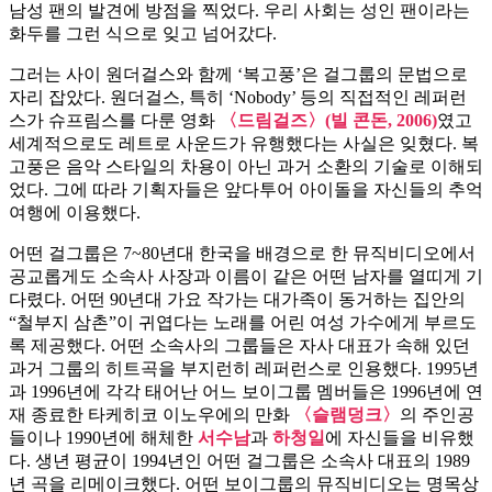
남성 팬의 발견에 방점을 찍었다. 우리 사회는 성인 팬이라는
화두를 그런 식으로 잊고 넘어갔다.
그러는 사이 원더걸스와 함께 ‘복고풍’은 걸그룹의 문법으로
자리 잡았다. 원더걸스, 특히 ‘Nobody’ 등의 직접적인 레퍼런
스가 슈프림스를 다룬 영화
〈드림걸즈〉(빌 콘돈, 2006)
였고
세계적으로도 레트로 사운드가 유행했다는 사실은 잊혔다. 복
고풍은 음악 스타일의 차용이 아닌 과거 소환의 기술로 이해되
었다. 그에 따라 기획자들은 앞다투어 아이돌을 자신들의 추억
여행에 이용했다.
어떤 걸그룹은 7~80년대 한국을 배경으로 한 뮤직비디오에서
공교롭게도 소속사 사장과 이름이 같은 어떤 남자를 열띠게 기
다렸다. 어떤 90년대 가요 작가는 대가족이 동거하는 집안의
“철부지 삼촌”이 귀엽다는 노래를 어린 여성 가수에게 부르도
록 제공했다. 어떤 소속사의 그룹들은 자사 대표가 속해 있던
과거 그룹의 히트곡을 부지런히 레퍼런스로 인용했다. 1995년
과 1996년에 각각 태어난 어느 보이그룹 멤버들은 1996년에 연
재 종료한 타케히코 이노우에의 만화
〈슬램덩크〉
의 주인공
들이나 1990년에 해체한
서수남
과
하청일
에 자신들을 비유했
다. 생년 평균이 1994년인 어떤 걸그룹은 소속사 대표의 1989
년 곡을 리메이크했다. 어떤 보이그룹의 뮤직비디오는 명목상