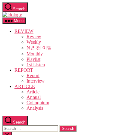
Skip
Search
to
Idology
the
content
Menu
REVIEW
Review
Weekly
N년 전 이달
Monthly
Playlist
1st Listen
REPORT
Report
Interview
ARTICLE
Article
Annual
Colloquium
Analysis
Search
Search
for:
Close