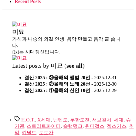
Recent Posts
미묘
가식과 내숭의 외길 인생. 음악 만들고 음악 글 씁니
다.
f(x)는 시대정신입니다.
Latest posts by 미묘
(
see all
)
결산 2025 : ③올해의 앨범 20선
- 2025-12-31
결산 2025 : ②올해의 노래 20선
- 2025-12-30
결산 2025 : ①올해의 신인 10선
- 2025-12-29
Tags
H.O.T.
,
X세대
,
닌텐도
,
무한도전
,
서브컬처
,
세대
,
슈
가맨
,
스트리트파이터
,
슬램덩크
,
원더걸스
,
젝스키스
,
추
억
,
키덜트
,
토토가