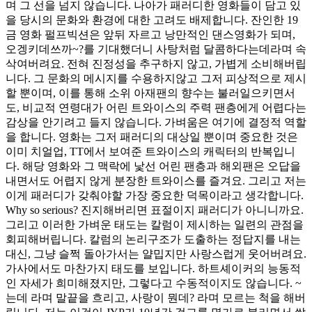
며 그 선을 넘지 않습니다. 나아가 패러디한 영화들이 담고 있
을 당시의 문화와 환경에 대한 고려도 배제합니다. 잔인한 19
금 영화 펄프빅션은 앞뒤 자르고 낭만적인 댄스영화가 되며,
오겡키데쓰까~?를 기대했더니 사탕처럼 달콤하다는데라며 속
삭여버려요. 전혀 진정성을 추구하지 않고, 가볍게 소비해버립
니다. 그 문화의 메시지를 수용하지않고 그저 피상적으로 제시
할 뿐이며, 이를 통해 소위 아재팬의 향수는 불러일으키면서
도, 비교적 연령대가 어린 트와이스의 주력 팬층에게 어렵다는
감상을 안기려고 들지 않습니다. 가벼움은 여기에 결정적 역할
을 합니다. 영화는 그저 패러디의 대상일 뿐이며 중요한 것은
이미 치얼업, TT에서 보여준 트와이스의 캐릭터의 반복입니
다. 해당 영화와 그 맥락에 낯선 어린 팬층과 해외팬은 오답을
내면서도 어렵지 않게 분장한 트와이스를 즐겨요. 그리고 저는
이게 패러디가 갖춰야할 가장 중요한 덕목이라고 생각합니다.
Why so serious? 진지해버리면 표절이지 패러디가 아니니까요.
그리고 이러한 가벼운 태도는 칼럼이 제시하는 일련의 관점을
회피해버립니다. 칼럼의 논리구조가 도출하는 정답지를 내는
대신, 그냥 슬쩍 돌아가서는 얄밉지만 사랑스럽게 웃어버려요.
가사에서도 마찬가지 태도를 보입니다. 하트셰이커의 능동적
인 자세가 희미해졌지만, 그렇다고 수동적이지도 않습니다. ~
는데 라며 말끝을 흐리고, 사랑이 뭔데? 라며 모르는 척을 해버