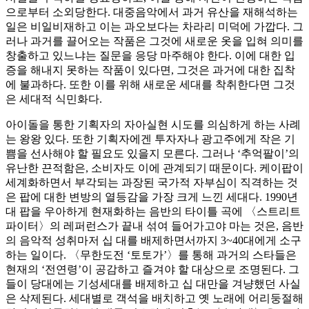
으로부터 소외당한다. 대중음악에서 과거 유산을 재해석하는
일은 비일비재하고 이는 과오보다는 차라리 미덕에 가깝다. 그
러나 과거를 끌어오는 작품은 그것에 새로운 옷을 입혀 의미를
창출하고 있느냐는 질문을 응당 마주해야 한다. 이에 대한 입
증을 해내지 못하는 작품이 있다면, 그것은 과거에 대한 집착
에 불과하다. 또한 이를 위해 새로운 세대를 착취한다면 그것
은 세대적 식민화다.
아이돌을 통한 기획자의 자아실현 시도를 의심하게 하는 사례
는 왕왕 있다. 또한 기획자에겐 투자자나 광고주에게 작은 기
쁨을 선사해야 할 필요도 있을지 모른다. 그러나 ‘추억팔이’의
유난한 끈적함은, 소비자도 이에 관계되기 때문이다. 케이팝이
세계화하면서 부각되는 과장된 국가적 자부심이 직격하는 것
은 팝에 대한 변방의 열등감을 가장 크게 느낀 세대다. 1990년
대 팝을 우아하게 현재화하는 음반의 타이틀 곡에 〈스트리트
파이터〉의 레퍼런스가 끝내 섞여 들어가고야 마는 것은, 음반
의 음악적 성취마저 십 대를 배제하면서까지 3~40대에게 소구
하는 일이다. 〈무한도전 ‘토토가’〉를 통해 과거의 스타들은
현재의 ‘전연령’이 공감하고 즐겨야 할 대상으로 조명된다. 그
들이 당대에는 기성세대를 배제하고 십 대만을 겨냥했던 사실
은 삭제된다. 세대별로 객석을 배치하고 옛 노래에 어리둥절해