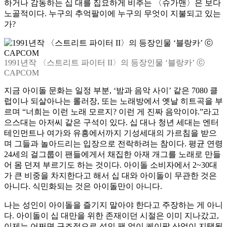
하거나 감동하는 십 대를 집요하게 비추는 〈슈가맨〉은 보다
노골적이다. 누구의 추억팔이에 누구의 무엇이 지불되고 있는
가?
1991년작 〈스트리트 파이터 II〉의 등장인물 ‘블랑카’ ⓒ
CAPCOM
지금 아이돌 문화는 일정 부분, ‘밤과 음악 사이’ 같은 7080 클
럽이나 되살아나는 롤러장, 또는 노래방에서 옛날 히트곡을 부
르며 “너희는 이런 노래 모르지? 이런 게 진짜 음악이야.”라고
으스대는 아저씨 같은 구석이 있다. 십 대나 청년 세대는 엔터
테인먼트나 여가와 유흥에서까지 기성세대의 가르침을 받으
며 그들과 놀아드리는 입장으로 전락하려는 참이다. 평균 연령
24세의 걸그룹이 팬들에게서 채집한 아재 개그를 노래로 만들
어 몸 던져 부르기도 하는 것이다. 아이돌 소비자에서 2~30대
가 큰 비중을 차지한다고 해서 십 대와 아이돌이 무관한 것은
아니다. 식민화되는 것은 아이돌만이 아니다.
나는 성인이 아이돌을 즐기지 말아야 한다고 주장하는 게 아니
다. 아이돌이 십 대만을 위한 존재이던 시절은 이미 지나갔고,
이제는 어쩌면 구조적으로 성인 팬 없이 케이팝 산업이 지탱될