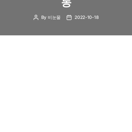
동
By
비눈물
2022-10-18
Post
Post
author
date
확 터질 듯 짜릿한 신세계, 빌리
8월 31일, 빌리의 세 번째 미니 앨범 “the Billage of
perception: chapter two”의 쇼케이스가 열렸다.
2021년 11월 미스틱스토리의 첫 걸그룹으로 데뷔한
빌리는 1년이 채 안 되는 동안 총 3장의 미니 앨범과
2장의 싱글을 발매하며 왕성한 활동을 이어왔지만,
코로나19의 영향으로 오프라인 쇼케이스를 가지는
것은 이번이 처음이었다. 그 때문인지 미디어 쇼케이