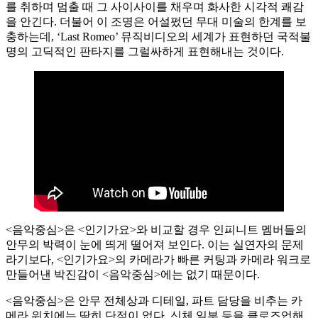
를 취하며 멈출 때 그 사이사이를 채우며 화사한 시각적 쾌감
을 안긴다. 더불어 이 조명은 어설펐던 무대 미술의 한계를 보
충하는데, ‘Last Romeo’ 뮤직비디오의 세계가 표현하던 국적불
명의 고딕적인 판타지를 그럴싸하게 표현해내는 것이다.
<음악중심>은 <인기가요>와 비교할 경우 인피니트 멤버들의
안무의 박력이 눈에 띄게 떨어져 보인다. 이는 실연자의 문제
라기보다, <인기가요>의 카메라가 빠른 커팅과 카메라 워크로
만들어낸 박진감이 <음악중심>에는 없기 때문이다.
<음악중심>은 안무 전체상과 디테일, 파트 담당을 비추는 카
메라 위치에는 딱히 단점이 없다. 신체 일부 등을 클로즈업해