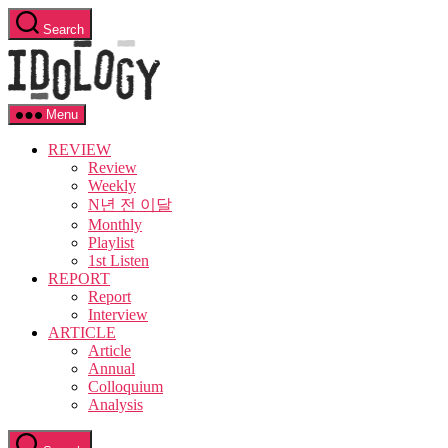
Skip
Search
to
Idology
the
content
Menu
REVIEW
Review
Weekly
N년 전 이달
Monthly
Playlist
1st Listen
REPORT
Report
Interview
ARTICLE
Article
Annual
Colloquium
Analysis