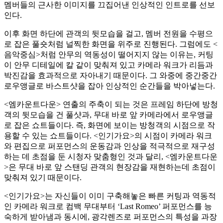
멤버들의 근사한 이미지를 끄집어낸 인상적인 인트로를 선보
인다.
이후 화면 하단에 관객의 뒷모습을 걸고, 멤버 전원을 수평으
로 잡은 풀숏처럼 널찍한 화면을 위주로 진행된다. 그럼에도 <
음악중심>처럼 안무의 역동성이 떨어지지 않는 이유는, 커팅
이 안무 디테일에 칼 같이 맞춰져 있고 카메라 워크가 리듬과
박진감을 효과적으로 자아내기 때문이다. 그 와중에 중간중간
로우앵글로 바스트샷을 잡아 인상적인 순간들을 박아넣는다.
<엠카운트다운> 연출의 주축이 되는 것은 프레임 하단에 방청
객의 뒷모습을 건 풀샷과, 무대 바로 앞 카메라에서 로우앵글
로 잡은 쇼트들이다. 즉, 화면에 보이는 방청객의 시점으로 작
용할 수 있는 쇼트들이다. <인기가요>의 시점이 카메라 워크
와 편집으로 퍼포먼스의 운동감과 인상을 적극적으로 재구성
하는 데 초점을 둔 시청자 맞춤형인 것과 달리, <엠카운트다운
>은 무대 바로 앞 스탠딩 관객의 현장감을 재현하는데 초점이
맞춰져 있기 때문이다.
<인기가요>는 자신들이 이미 구축해놓은 빠른 커팅과 역동적
인 카메라 워크로 컴백 무대부터 ‘Last Romeo’ 퍼포먼스를 능
숙하게 받아냄과 동시에, 광각렌즈로 퍼포먼스의 특성을 과장