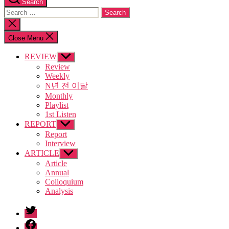
Search
Search
for:
Close
search
Close Menu
REVIEW
Show
sub
Review
menu
Weekly
N년 전 이달
Monthly
Playlist
1st Listen
REPORT
Show
sub
Report
menu
Interview
ARTICLE
Show
sub
Article
menu
Annual
Colloquium
Analysis
twitter
facebook