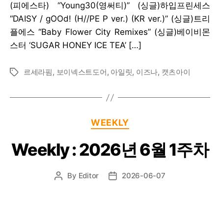
(피에스타) “Young30(영써티)” (싱글)하입프린세스
“DAISY / gOOd! (H//PE P ver.) (KR ver.)” (싱글)트리
플에스 “Baby Flower City Remixes” (싱글)베이비몬
스터 ‘SUGAR HONEY ICE TEA’ […]
르세라핌
,
보이넥스트도어
,
아일릿
,
이즈나
,
캣츠아이
Tags
Categories
WEEKLY
Weekly : 2026년 6월 1주차
By
Editor
2026-06-07
Post
Post
author
date