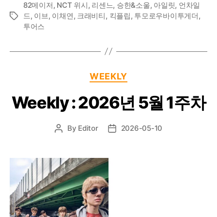
82메이저
,
NCT 위시
,
리센느
,
승한&소울
,
아일릿
,
언차일
드
,
이브
,
이채연
,
크래비티
,
킥플립
,
투모로우바이투게더
,
Tags
투어스
Categories
WEEKLY
Weekly : 2026년 5월 1주차
By
Editor
2026-05-10
Post
Post
author
date