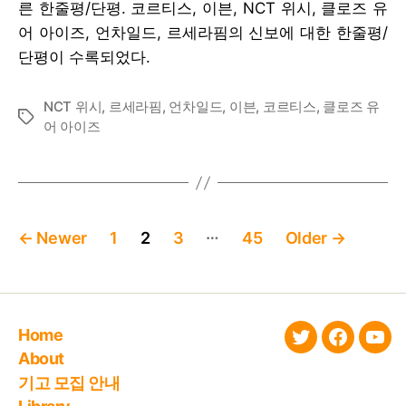
른 한줄평/단평. 코르티스, 이븐, NCT 위시, 클로즈 유
어 아이즈, 언차일드, 르세라핌의 신보에 대한 한줄평/
단평이 수록되었다.
NCT 위시
,
르세라핌
,
언차일드
,
이븐
,
코르티스
,
클로즈 유
Tags
어 아이즈
Posts
…
←
Newer
1
2
3
45
Older
→
pagination
Home
twitter
faceboo
You
About
기고 모집 안내