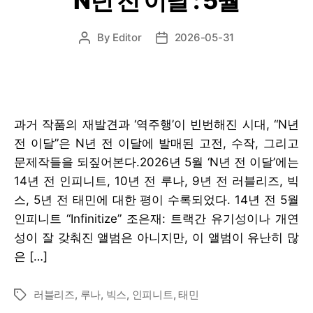
N년 전 이달 : 5월
By
Editor
2026-05-31
Post
Post
author
date
과거 작품의 재발견과 ‘역주행’이 빈번해진 시대, “N년
전 이달”은 N년 전 이달에 발매된 고전, 수작, 그리고
문제작들을 되짚어본다.2026년 5월 ‘N년 전 이달’에는
14년 전 인피니트, 10년 전 루나, 9년 전 러블리즈, 빅
스, 5년 전 태민에 대한 평이 수록되었다. 14년 전 5월
인피니트 “Infinitize” 조은재: 트랙간 유기성이나 개연
성이 잘 갖춰진 앨범은 아니지만, 이 앨범이 유난히 많
은 […]
러블리즈
,
루나
,
빅스
,
인피니트
,
태민
Tags