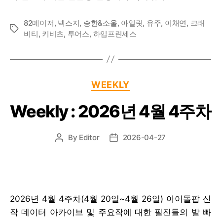
82메이저
,
넥스지
,
승한&소울
,
아일릿
,
유주
,
이채연
,
크래
Tags
비티
,
키비츠
,
투어스
,
하입프린세스
Categories
WEEKLY
Weekly : 2026년 4월 4주차
By
Editor
2026-04-27
Post
Post
author
date
2026년 4월 4주차(4월 20일~4월 26일) 아이돌팝 신
작 데이터 아카이브 및 주요작에 대한 필진들의 발 빠