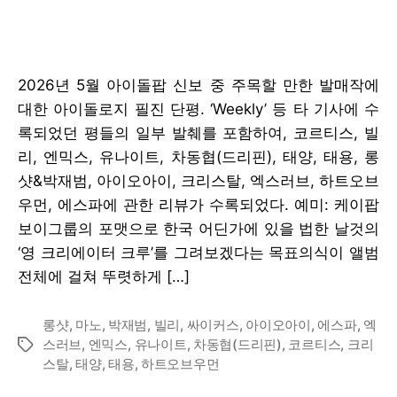
2026년 5월 아이돌팝 신보 중 주목할 만한 발매작에
대한 아이돌로지 필진 단평. ‘Weekly’ 등 타 기사에 수
록되었던 평들의 일부 발췌를 포함하여, 코르티스, 빌
리, 엔믹스, 유나이트, 차동협(드리핀), 태양, 태용, 롱
샷&박재범, 아이오아이, 크리스탈, 엑스러브, 하트오브
우먼, 에스파에 관한 리뷰가 수록되었다. 예미: 케이팝
보이그룹의 포맷으로 한국 어딘가에 있을 법한 날것의
‘영 크리에이터 크루’를 그려보겠다는 목표의식이 앨범
전체에 걸쳐 뚜렷하게 […]
롱샷
,
마노
,
박재범
,
빌리
,
싸이커스
,
아이오아이
,
에스파
,
엑
스러브
,
엔믹스
,
유나이트
,
차동협(드리핀)
,
코르티스
,
크리
Tags
스탈
,
태양
,
태용
,
하트오브우먼