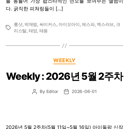
를 통틀어 가장 팝스타적인 면모를 보여주는 앨범이
다. 굵직한 피쳐링들이 […]
롱샷
,
박재범
,
싸이커스
,
아이오아이
,
에스파
,
엑스러브
,
크
Tags
리스탈
,
태양
,
태용
Categories
WEEKLY
Weekly : 2026년 5월 2주차
By
Editor
2026-06-01
Post
Post
author
date
2026년 5월 2주차(5월 11일~5월 16일) 아이돌팝 신작