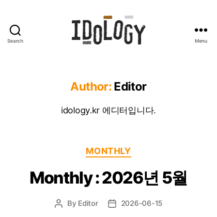
Search
Menu
Idology
Author:
Editor
idology.kr 에디터입니다.
Categories
MONTHLY
Monthly : 2026년 5월
By
Editor
2026-06-15
Post
Post
author
date