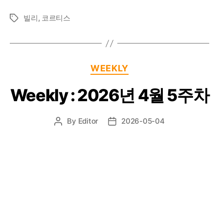
빌리
,
코르티스
Tags
Categories
WEEKLY
Weekly : 2026년 4월 5주차
By
Editor
2026-05-04
Post
Post
author
date