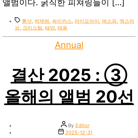
앨범이다. 굵직한 피쳐링들이 […]
Tags
롱샷
,
박재범
,
싸이커스
,
아이오아이
,
에스파
,
엑스러
브
,
크리스탈
,
태양
,
태용
Categories
Annual
결산 2025 : ③
올해의 앨범 20선
Post
By
Editor
author
Post
2025-12-31
date