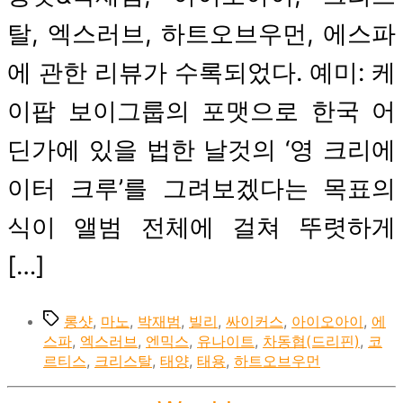
탈, 엑스러브, 하트오브우먼, 에스파
에 관한 리뷰가 수록되었다. 예미: 케
이팝 보이그룹의 포맷으로 한국 어
딘가에 있을 법한 날것의 ‘영 크리에
이터 크루’를 그려보겠다는 목표의
식이 앨범 전체에 걸쳐 뚜렷하게
[…]
Tags
롱샷
,
마노
,
박재범
,
빌리
,
싸이커스
,
아이오아이
,
에
스파
,
엑스러브
,
엔믹스
,
유나이트
,
차동협(드리핀)
,
코
르티스
,
크리스탈
,
태양
,
태용
,
하트오브우먼
Categories