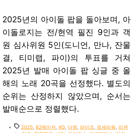
2025년의 아이돌 팝을 돌아보며, 아
이돌로지는 전/현역 필진 9인과 객
원 심사위원 5인(도니언, 만나, 잔물
결, 티미랩, 파이)의 투표를 거쳐
2025년 발매 아이돌 팝 싱글 중 올
해의 노래 20곡을 선정했다. 별도의
순위는 산정하지 않았으며, 순서는
발매순으로 정렬했다.
Tags
2025
,
82메이저
,
XG
,
다영
,
라이즈
,
르세라핌
,
리센