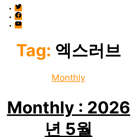
twitter
facebook
Youtube
Tag:
엑스러브
Categories
Monthly
Monthly : 2026
년 5월