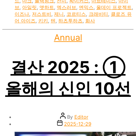
느
,
마크
,
블랙핑크
,
선미
,
싸이커스
,
아르테미스
,
아이
브
,
아일릿
,
앳하트
,
엑스러브
,
엔믹스
,
올데이 프로젝트
,
이즈나
,
저스트비
,
제니
,
코르티스
,
크래비티
,
클로즈 유
어 아이즈
,
키키
,
텐
,
하츠투하츠
,
화사
Categories
Annual
결산 2025 : ①
올해의 신인 10선
Post
By
Editor
author
Post
2025-12-29
date