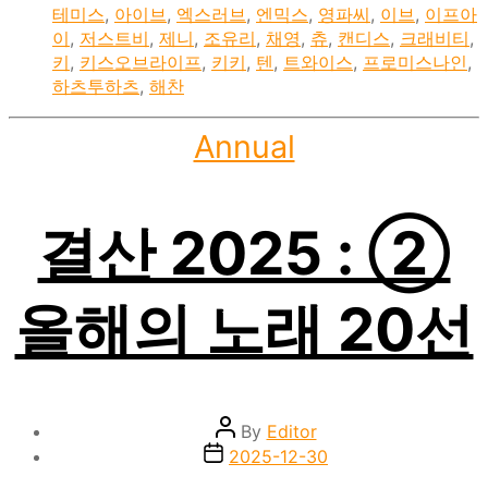
테미스
,
아이브
,
엑스러브
,
엔믹스
,
영파씨
,
이브
,
이프아
이
,
저스트비
,
제니
,
조유리
,
채영
,
츄
,
캔디스
,
크래비티
,
키
,
키스오브라이프
,
키키
,
텐
,
트와이스
,
프로미스나인
,
하츠투하츠
,
해찬
Categories
Annual
결산 2025 : ②
올해의 노래 20선
Post
By
Editor
author
Post
2025-12-30
date