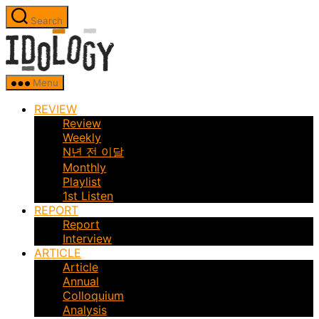
Skip
Search
to
Idology
the
content
Menu
REVIEW
Review
Weekly
N년 전 이달
Monthly
Playlist
1st Listen
REPORT
Report
Interview
ARTICLE
Article
Annual
Colloquium
Analysis