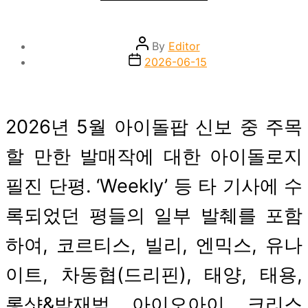
Post
By
Editor
author
Post
2026-06-15
date
2026년 5월 아이돌팝 신보 중 주목
할 만한 발매작에 대한 아이돌로지
필진 단평. ‘Weekly’ 등 타 기사에 수
록되었던 평들의 일부 발췌를 포함
하여, 코르티스, 빌리, 엔믹스, 유나
이트, 차동협(드리핀), 태양, 태용,
롱샷&박재범, 아이오아이, 크리스