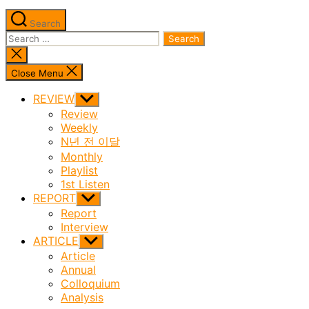
Search
Search
for:
Close
search
Close Menu
REVIEW
Show
sub
Review
menu
Weekly
N년 전 이달
Monthly
Playlist
1st Listen
REPORT
Show
sub
Report
menu
Interview
ARTICLE
Show
sub
Article
menu
Annual
Colloquium
Analysis