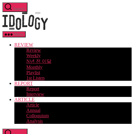
Skip
Search
to
Idology
the
content
Menu
REVIEW
Review
Weekly
N년 전 이달
Monthly
Playlist
1st Listen
REPORT
Report
Interview
ARTICLE
Article
Annual
Colloquium
Analysis