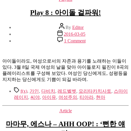
Play 8 : 아이돌 걸파워!
Post
By
Editor
author
Post
2016-03-05
date
on
1 Comment
Play
8
:
아
아이돌이라도, 여성으로서의 자존과 용기를 노래하는 이들이
이
있다. 3월 8일 국제 여성의 날을 맞아 아이돌로지 필진이 8곡의
돌
플레이리스트를 구성해 보았다. 여성인 당신에게도, 성평등을
걸
지지하는 당신에게도 기쁨이 되길 바라며.
파
Tags
f(x)
,
가인
,
다비치
,
레드벨벳
,
모리타카치사토
워!
,
스마이
레이지
,
씨야
,
아이유
,
여성주의
,
티아라
,
현아
Categories
Article
마마무, 에스나 – AHH OOP! : ‘뻔한 얘