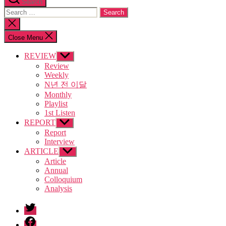
Search
Search
for:
Close
search
Close Menu
REVIEW
Show
sub
Review
menu
Weekly
N년 전 이달
Monthly
Playlist
1st Listen
REPORT
Show
sub
Report
menu
Interview
ARTICLE
Show
sub
Article
menu
Annual
Colloquium
Analysis
twitter
facebook