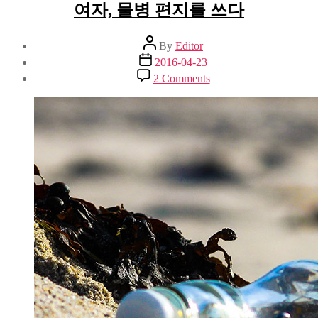
여자, 물병 편지를 쓰다
늘
Post
By
Editor
author
Post
2016-04-23
date
on
2 Comments
여
자,
물
병
편
지
를
쓰
다