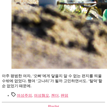
아주 평범한 여자, ‘오빠’에게 닿을지 알 수 없는 편지를 띄울
수밖에 없었다. 행여 ‘고나리’가 될까 고민하면서도. ‘탈덕’할
순 없었기 때문에.
Tags
여성주의
,
여성혐오
,
젠더
,
팬덤
Categories
Playlist