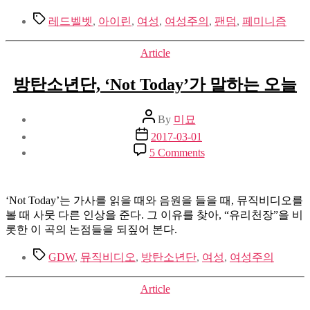
튼
Tags
레드벨벳
,
아이린
,
여성
,
여성주의
,
팬덤
,
페미니즘
:
사
Categories
Article
서
A
방탄소년단, ‘Not Today’가 말하는 오늘
의
〈82
년
Post
By
미묘
생
author
Post
2017-03-01
김
date
on
5 Comments
지
방
영〉
탄
기
소
고
‘Not Today’는 가사를 읽을 때와 음원을 들을 때, 뮤직비디오를
년
에
볼 때 사뭇 다른 인상을 준다. 그 이유를 찾아, “유리천장”을 비
단,
부
롯한 이 곡의 논점들을 되짚어 본다.
‘Not
쳐
Today’가
Tags
GDW
,
뮤직비디오
,
방탄소년단
,
여성
,
여성주의
말
하
Categories
Article
는
오