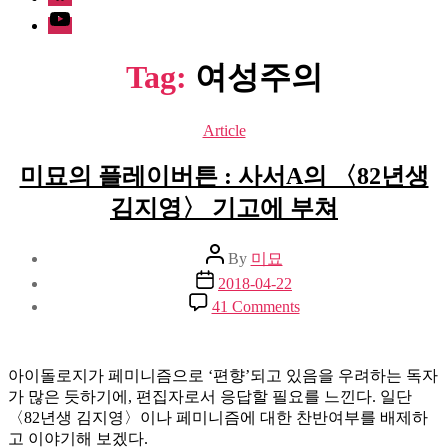
Youtube
Tag:
여성주의
Categories
Article
미묘의 플레이버튼 : 사서A의 〈82년생
김지영〉 기고에 부쳐
Post
By
미묘
author
Post
2018-04-22
date
on
41 Comments
미
묘
의
아이돌로지가 페미니즘으로 ‘편향’되고 있음을 우려하는 독자
플
가 많은 듯하기에, 편집자로서 응답할 필요를 느낀다. 일단
레
〈82년생 김지영〉이나 페미니즘에 대한 찬반여부를 배제하
이
고 이야기해 보겠다.
버