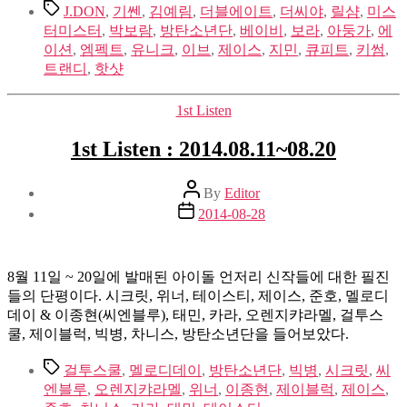
Tags
J.DON
,
기쎈
,
김예림
,
더블에이트
,
더씨야
,
릴샴
,
미스
터미스터
,
박보람
,
방탄소년단
,
베이비
,
보라
,
아둥가
,
에
이션
,
엠펙트
,
유니크
,
이브
,
제이스
,
지민
,
큐피트
,
키썸
,
트랜디
,
핫샷
Categories
1st Listen
1st Listen : 2014.08.11~08.20
Post
By
Editor
author
Post
2014-08-28
date
8월 11일 ~ 20일에 발매된 아이돌 언저리 신작들에 대한 필진
들의 단평이다. 시크릿, 위너, 테이스티, 제이스, 준호, 멜로디
데이 & 이종현(씨엔블루), 태민, 카라, 오렌지캬라멜, 걸투스
쿨, 제이블럭, 빅병, 차니스, 방탄소년단을 들어보았다.
Tags
걸투스쿨
,
멜로디데이
,
방탄소년단
,
빅병
,
시크릿
,
씨
엔블루
,
오렌지캬라멜
,
위너
,
이종현
,
제이블럭
,
제이스
,