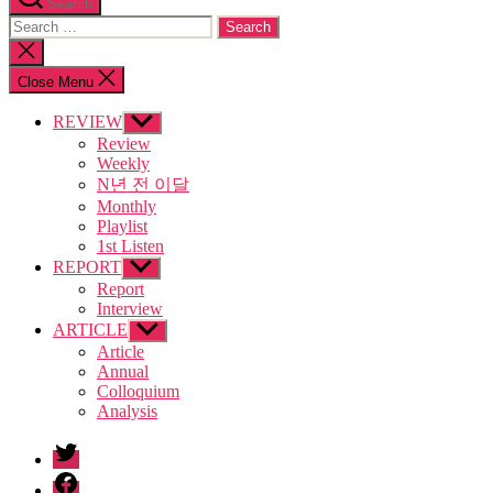
Search
Search
for:
Close
search
Close Menu
REVIEW
Show
sub
Review
menu
Weekly
N년 전 이달
Monthly
Playlist
1st Listen
REPORT
Show
sub
Report
menu
Interview
ARTICLE
Show
sub
Article
menu
Annual
Colloquium
Analysis
twitter
facebook