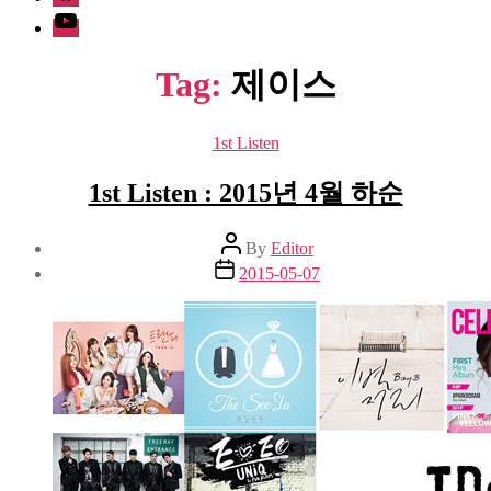
Youtube
Tag:
제이스
Categories
1st Listen
1st Listen : 2015년 4월 하순
Post
By
Editor
author
Post
2015-05-07
date