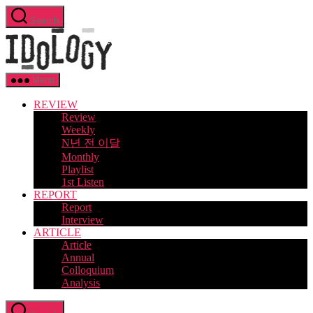
Skip
Search
to
Idology
the
content
Menu
REVIEW
Review
Weekly
N년 전 이달
Monthly
Playlist
1st Listen
REPORT
Report
Interview
ARTICLE
Article
Annual
Colloquium
Analysis