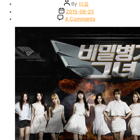
Post
By
미묘
author
Post
2015-06-25
date
on
4 Comments
어
떤
‘덕
후
몰
이
버
라
이
어
티’