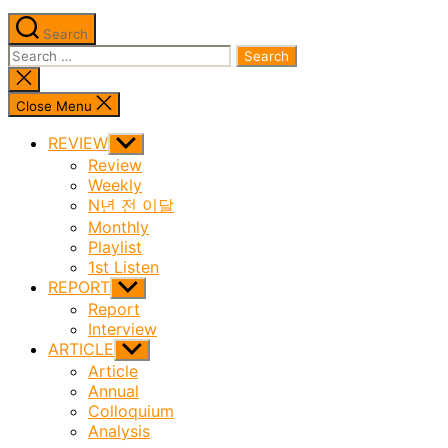
Search
Search
for:
Close
search
Close Menu
REVIEW
Show
sub
Review
menu
Weekly
N년 전 이달
Monthly
Playlist
1st Listen
REPORT
Show
sub
Report
menu
Interview
ARTICLE
Show
sub
Article
menu
Annual
Colloquium
Analysis