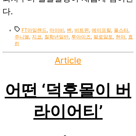
다.
Tags
FT아일랜드
,
마이비
,
벤
,
비트윈
,
에이프릴
,
올스타
,
주니엘
,
지코
,
칠학년일반
,
투아이즈
,
팔로알토
,
현아
,
효
린
Categories
Article
어떤 ‘덕후몰이 버
라이어티’