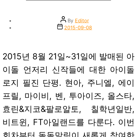
Post
By
Editor
author
Post
2015-09-08
date
2015년 8월 21일~31일에 발매된 아
이돌 언저리 신작들에 대한 아이돌
로지 필진 단평. 현아, 주니엘, 에이
프릴, 마이비, 벤, 투아이즈, 올스타,
효린&지코&팔로알토, 칠학년일반,
비트윈, FT아일랜드를 다룬다. 이번
회차부터 돌돌말링이 새롭게 참여한