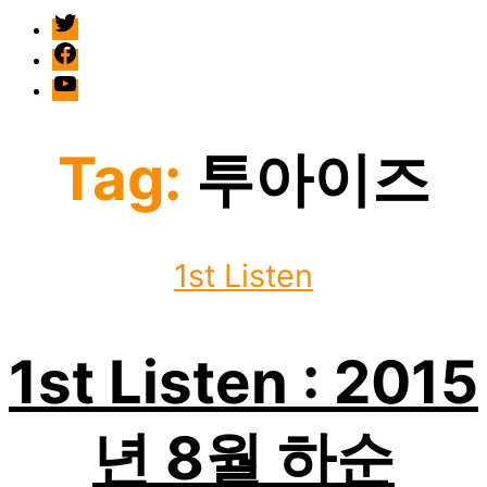
twitter
facebook
Youtube
Tag:
투아이즈
Categories
1st Listen
1st Listen : 2015
년 8월 하순