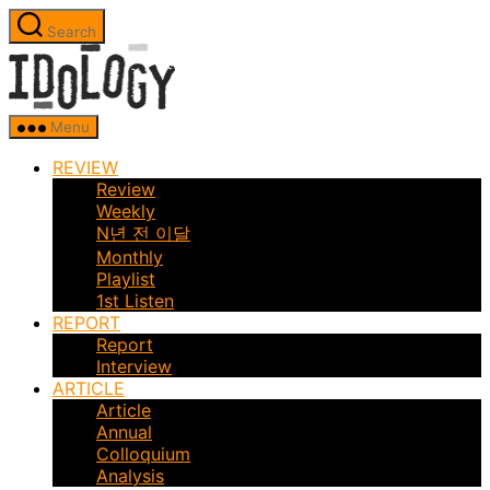
Skip
Search
to
Idology
the
content
Menu
REVIEW
Review
Weekly
N년 전 이달
Monthly
Playlist
1st Listen
REPORT
Report
Interview
ARTICLE
Article
Annual
Colloquium
Analysis