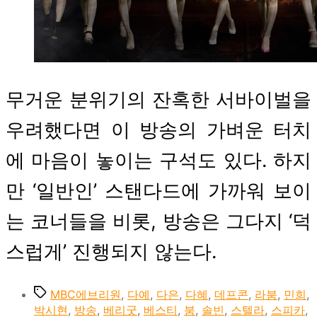
무거운 분위기의 잔혹한 서바이벌을
우려했다면 이 방송의 가벼운 터치
에 마음이 놓이는 구석도 있다. 하지
만 ‘일반인’ 스탠다드에 가까워 보이
는 코너들을 비롯, 방송은 그다지 ‘덕
스럽게’ 진행되지 않는다.
Tags
MBC에브리원
,
다예
,
다은
,
다혜
,
데프콘
,
라붐
,
민희
,
박시현
,
방송
,
베리굿
,
베스티
,
붐
,
솔빈
,
스텔라
,
스피카
,