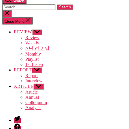
Search
Search
for:
Close
search
Close Menu
REVIEW
Show
sub
Review
menu
Weekly
N년 전 이달
Monthly
Playlist
1st Listen
REPORT
Show
sub
Report
menu
Interview
ARTICLE
Show
sub
Article
menu
Annual
Colloquium
Analysis
twitter
facebook