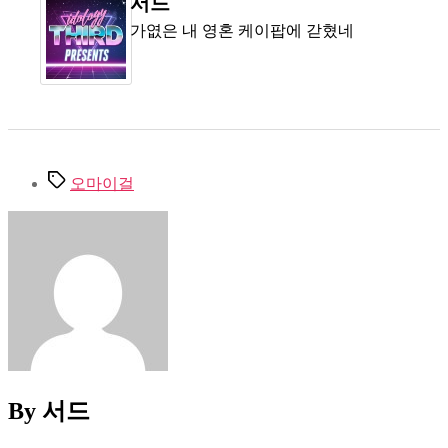
서드
가엾은 내 영혼 케이팝에 갇혔네
Tags
오마이걸
By 서드