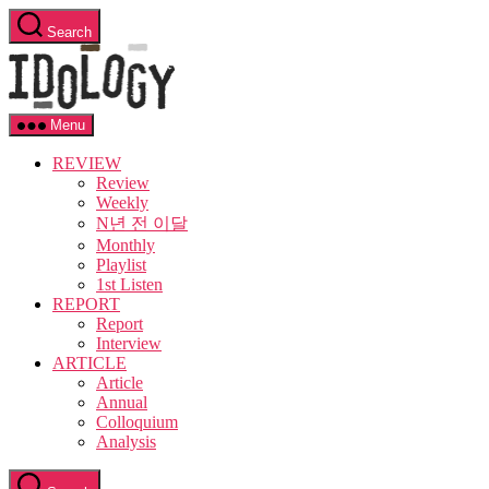
Skip
Search
to
Idology
the
content
Menu
REVIEW
Review
Weekly
N년 전 이달
Monthly
Playlist
1st Listen
REPORT
Report
Interview
ARTICLE
Article
Annual
Colloquium
Analysis