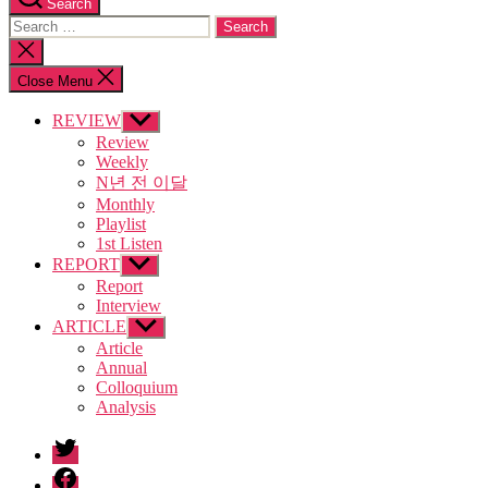
Search
Search
for:
Close
search
Close Menu
REVIEW
Show
sub
Review
menu
Weekly
N년 전 이달
Monthly
Playlist
1st Listen
REPORT
Show
sub
Report
menu
Interview
ARTICLE
Show
sub
Article
menu
Annual
Colloquium
Analysis
twitter
facebook