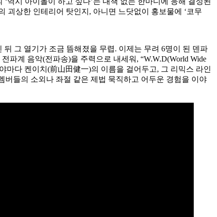
)의 ‘역시 아이돌이 하고 싶다’는 대책 없는 한마디에 응해 결성된
의 괴상한 인테리어 탓인지, 아니면 느닷없이 홍보물에 ‘코무
 뒤 그 열기가 조금 뜸해졌을 무렵. 이제는 무려 6명이 된 덴파
악(전파송)을 주력으로 내세워, “W.W.D(World Wide
마에야마다 켄이치(前山田健一)의 이름을 걸어두고, 그 리믹스 라인
는 멤버들의 소외나 좌절 같은 제법 묵직하고 어두운 경험을 이야