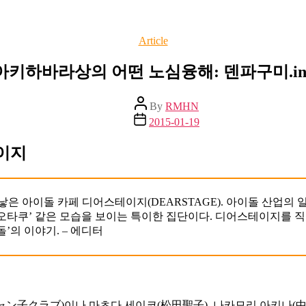
Categories
Article
아키하바라상의 어떤 노심융해: 덴파구미.in
Post
By
RMHN
author
Post
2015-01-19
date
테이지
을 낳은 아이돌 카페 디어스테이지(DEARSTAGE). 아이돌 산
 오타쿠’ 같은 모습을 보이는 특이한 집단이다. 디어스테이지를 
’의 이야기. – 에디터
ャン子クラブ)이나 마츠다 세이코(松田聖子), 나카모리 아키나(中