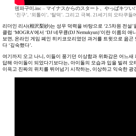
덴파구미.inc
–
マイナスからのスタート、やっぱキツい!
‘친구’, ‘외톨이’, ‘탈덕’. 그리고 극복. 21세기의 오타
리더인 리사(相沢梨紗)는 성우 덕력을 바탕으로 ‘2.5차원 전설’을
클럽 ‘MOGRA’에서 ‘DJ 네무큥(DJ Nemukyun)’이란 
보면, 온라인 게임 폐인 히키코모리였던 과거를 트윗으로 읊곤 
다 ‘깊숙했다’.
여기까지 오고 나니, 이들이 풍기던 이상함과 위화감은 어느새 쾌
답해 아이돌이 되었다기보다는, 아이돌의 모습과 입을 빌려 오
이윽고 진짜의 위치를 뛰어넘기 시작하는, 이상하고 익숙한 광경