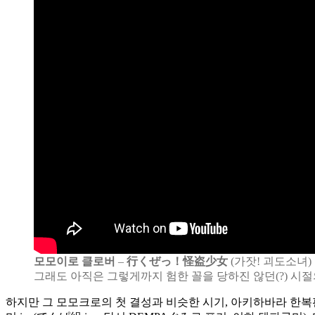
모모이로 클로버
–
行くぜっ！怪盗少女
(가잣! 괴도소녀)
그래도 아직은 그렇게까지 험한 꼴을 당하진 않던(?) 시절
하지만 그 모모크로의 첫 결성과 비슷한 시기, 아키하바라 한복판