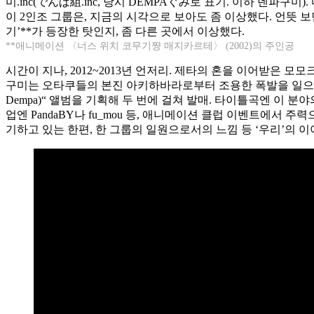
미.inc(でんぱ組.inc, 당시 DEMPAぐみ로 표기. 이하 덴
이 2인조 그룹은, 지금의 시각으로 보아도 좀 이상했다. 언뜻
기’**가 등장한 탓인지, 좀 다른 곳에서 이상했다.
**애니메이션 〈너스 위치 코무기쨩 매지카르테〉 (2002)의 주인공
시간이 지나, 2012~2013년 언저리. 제타의 혼을 이어받은 
구미는 오타쿠들의 본진 아키하바라로부터 조용한 폭발을 일으키며 
Dempa)“ 앨범을 기획해 두 번에 걸쳐 발매. 타이틀곡엔 이 
업엔 PandaBY나 fu_mou 등, 애니메이션 클럽 이벤트에
기하고 있는 한편, 한 그룹의 일원으로서의 느낌 등 ‘우리’의