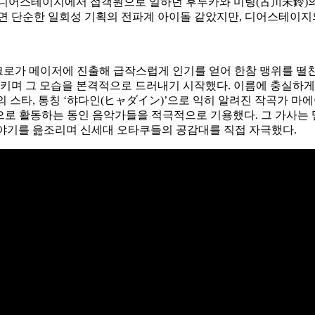
파구미). 디어스테이지에서 접객원으로 일하던 후루카와 미링(古川未鈴
 보면 단순한 일회성 기획의 전파계 아이돌 같았지만, 디어스테이지
모모크로가 메이저에 진출해 급작스럽게 인기를 얻어 한참 맹위를 떨친
그 모습을 본격적으로 드러내기 시작했다. 이름에 충실하게 전파계 음
분야의 스타, 통칭 ‘햐다인(ヒャダイン)’으로 익히 알려진 작곡가 
서 주력으로 활동하는 동인 음악가들을 적극적으로 기용했다. 그 가사
 이야기를 읊조리며 신세대 오타쿠들의 공감대를 직접 자극했다.