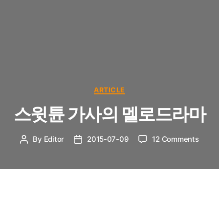
Categories
ARTICLE
스윗튠 가사의 멜로드라마
on
By
Editor
2015-07-09
12 Comments
Post
Post
스
author
date
윗
튠
가
사
“약값만 자꾸 늘어가”
의
멜