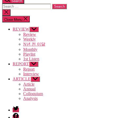
Search
Search
for:
Close
search
Close Menu
REVIEW
Show
sub
Review
menu
Weekly
N년 전 이달
Monthly
Playlist
1st Listen
REPORT
Show
sub
Report
menu
Interview
ARTICLE
Show
sub
Article
menu
Annual
Colloquium
Analysis
twitter
facebook