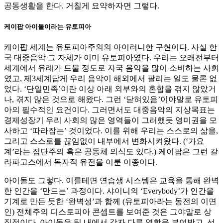
이
공동생활을 한다. 거칠게 요약하자면 그렇다.
팝
유
케이팝 아이돌이라는 유토피아
토
피
케이팝 세계는 유토피아주의의 아이러니한 구현이다. 사실 한
아
국 대중음악 그 자체가 이미 유토피아였다. 우리는 오래전부터
의
세계에서 유례가 드물 정도로 자국 음악을 많이 소비하는 사회
항
였고, 제3세계답게 우리 음악이 해외에서 팔리는 일도 물론 없
구
었다. ‘단일민족’이란 이상 아래 외부와의 혼합을 겪지 않았거
나, 겪지 않은 것으로 해왔다. 그런 ‘닫혀있음’이야말로 유토피
아의 필수적인 요건이다. 그러면서도 대중음악의 지상목표는
경제성장기 우리 사회의 많은 영역들이 그러했듯 영미권을 모
사하고 ‘따라잡는’ 것이었다. 이를 위해 우리는 스스로의 삶을,
그리고 스스로를 끊임없이 내부에서 변화시켜왔다. (‘가요
계’라는 집단주의 혹은 공동체 의식도 있다.) 케이팝은 그런 갈
라파고스에서 독자적 유전을 이룬 이종이다.
아이돌도 그렇다. 이를테면 연습생 시스템은 교육을 통해 완벽
한 인간을 ‘만드는’ 과정이다. 샤이니의 ‘Everybody’가 인간을
기계로 만든 듯한 ‘완벽성’과 함께 (유토피아라는 동전의 이면
인) 전체주의 디스토피아 콘셉트를 보여준 것은 그야말로 상
징적이다. 아이돌은 팀 내에서 각자 다른 역할을 부여받고, 선