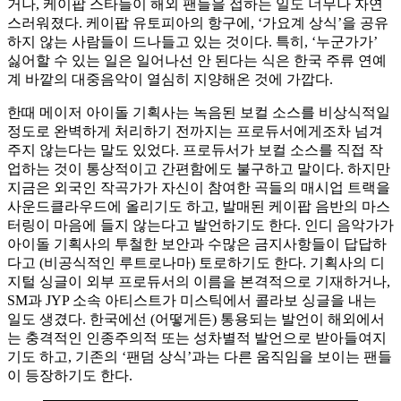
거나, 케이팝 스타들이 해외 팬들을 접하는 일도 너무나 자연
스러워졌다. 케이팝 유토피아의 항구에, ‘가요계 상식’을 공유
하지 않는 사람들이 드나들고 있는 것이다. 특히, ‘누군가가’
싫어할 수 있는 일은 일어나선 안 된다는 식은 한국 주류 연예
계 바깥의 대중음악이 열심히 지양해온 것에 가깝다.
한때 메이저 아이돌 기획사는 녹음된 보컬 소스를 비상식적일
정도로 완벽하게 처리하기 전까지는 프로듀서에게조차 넘겨
주지 않는다는 말도 있었다. 프로듀서가 보컬 소스를 직접 작
업하는 것이 통상적이고 간편함에도 불구하고 말이다. 하지만
지금은 외국인 작곡가가 자신이 참여한 곡들의 매시업 트랙을
사운드클라우드에 올리기도 하고, 발매된 케이팝 음반의 마스
터링이 마음에 들지 않는다고 발언하기도 한다. 인디 음악가가
아이돌 기획사의 투철한 보안과 수많은 금지사항들이 답답하
다고 (비공식적인 루트로나마) 토로하기도 한다. 기획사의 디
지털 싱글이 외부 프로듀서의 이름을 본격적으로 기재하거나,
SM과 JYP 소속 아티스트가 미스틱에서 콜라보 싱글을 내는
일도 생겼다. 한국에선 (어떻게든) 통용되는 발언이 해외에서
는 충격적인 인종주의적 또는 성차별적 발언으로 받아들여지
기도 하고, 기존의 ‘팬덤 상식’과는 다른 움직임을 보이는 팬들
이 등장하기도 한다.