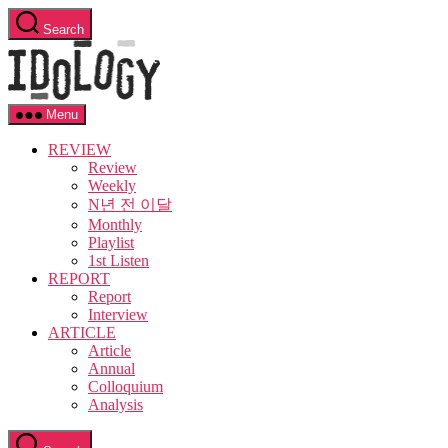
Skip
Search
to
Idology
the
content
Menu
REVIEW
Review
Weekly
N년 전 이달
Monthly
Playlist
1st Listen
REPORT
Report
Interview
ARTICLE
Article
Annual
Colloquium
Analysis