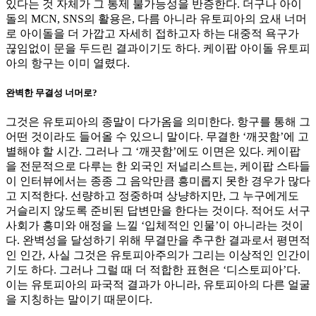
있다는 것 자체가 그 통제 불가능성을 반증한다. 더구나 아이
돌의 MCN, SNS의 활용은, 다름 아니라 유토피아의 요새 너머
로 아이돌을 더 가깝고 자세히 접하고자 하는 대중적 욕구가
끊임없이 문을 두드린 결과이기도 하다. 케이팝 아이돌 유토피
아의 항구는 이미 열렸다.
완벽한 무결성 너머로?
그것은 유토피아의 종말이 다가옴을 의미한다. 항구를 통해 그
어떤 것이라도 들어올 수 있으니 말이다. 무결한 ‘깨끗함’에 고
별해야 할 시간. 그러나 그 ‘깨끗함’에도 이면은 있다. 케이팝
을 전문적으로 다루는 한 외국인 저널리스트는, 케이팝 스타들
이 인터뷰에서는 종종 그 음악만큼 흥미롭지 못한 경우가 많다
고 지적한다. 선량하고 정중하며 상냥하지만, 그 누구에게도
거슬리지 않도록 준비된 답변만을 한다는 것이다. 적어도 서구
사회가 흥미와 애정을 느낄 ‘입체적인 인물’이 아니라는 것이
다. 완벽성을 달성하기 위해 무결만을 추구한 결과로서 평면적
인 인간, 사실 그것은 유토피아주의가 그리는 이상적인 인간이
기도 하다. 그러나 그럴 때 더 적합한 표현은 ‘디스토피아’다.
이는 유토피아의 파국적 결과가 아니라, 유토피아의 다른 얼굴
을 지칭하는 말이기 때문이다.