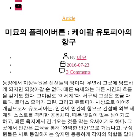
Youtube
Categories
Article
미묘의 플레이버튼 : 케이팝 유토피아의
항구
Post
By
미묘
author
Post
2016-07-23
date
on
3 Comments
미
묘
동양에서 지상낙원은 신선들의 땅이다. 우연히 그곳에 당도하
의
게 되지만 되찾아갈 순 없다. 때론 속세와는 다른 시간의 흐름
플
을 갖기도 한다. 그야말로 ‘이세계’다. 서구의 그것은 조금 다
레
르다. 토머스 모어가 그린, 그리고 유토피아 사상으로 이어진
이
개념으로서 유토피아는, 인간이 인간의 힘으로 건설해 외부 세
버
계와 스스로를 격리한 공동체다. 때론 뱃길이 없는 섬이기도
튼
하고, 때론 육지에서 건너오는 것을 막는 요새이기도 하다. 그
:
곳에서 인간은 교육을 통해 ‘완벽한 인간’으로 거듭나고, 구성
케
원들은 서로 동일하지는 않지만 동등하게 각자의 역할을 맡아