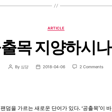
Categories
ARTICLE
출목 지양하시
on
By
심댱
2018-04-06
2 Comments
Post
Post
공
author
date
출
목
지
양
하
팬덤을 가르는 새로운 단어가 있다. ‘공출목’이 
시