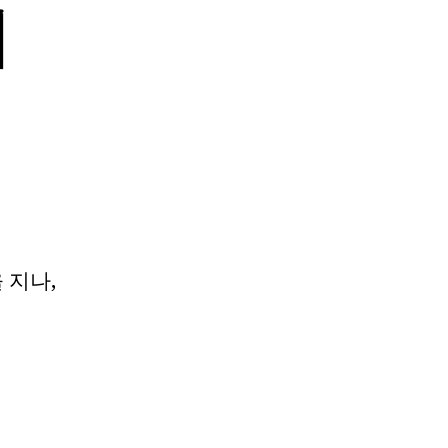
에
 지나,