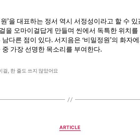
의
‘비
원’을 대표하는 정서 역시 서정성이라고 할 수 있
밀
정
걸을 오마이걸답게 만들며 씬에서 독특한 위치를
원’
 남다른 점이 있다. 서지음은 ‘비밀정원’의 화자
–
 중 가장 선명한 목소리를 부여한다.
조
용
히
이걸
,
한 줄도 쓰지 않았어요
생
동
하
는
서
정
성
Categories
ARTICLE