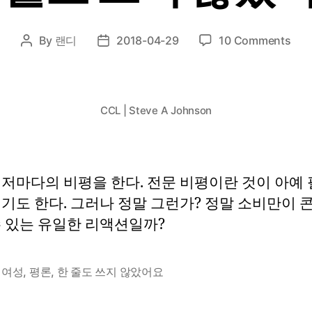
on
By
랜디
2018-04-29
10 Comments
Post
Post
한
author
date
줄
도
쓰
CCL | Steve A Johnson
지
않
았
지
저마다의 비평을 한다. 전문 비평이란 것이 아예 
만
이기도 한다. 그러나 정말 그런가? 정말 소비만이 
수 있는 유일한 리액션일까?
,
여성
,
평론
,
한 줄도 쓰지 않았어요