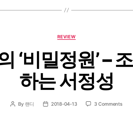
Categories
REVIEW
 ‘비밀정원’ – 
하는 서정성
on
By
랜디
2018-04-13
3 Comments
Post
Post
오
author
date
마
이
걸