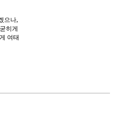
겠으나,
 굳히게
에게 여태