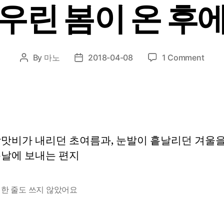
우린 봄이 온 후
on
By
마노
2018-04-08
1 Comment
Post
Post
우
author
date
린
봄
이
온
후
장맛비가 내리던 초여름과, 눈발이 흩날리던 겨울을
에
봄날에 보내는 편지
,
한 줄도 쓰지 않았어요