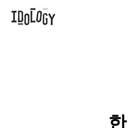
Idology
한