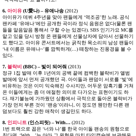
6.
아이유
(U愛나) – 유애나송
(2012)
아이유가 데뷔 4주년을 맞아 팬들에게 ‘역조공’한 노래. 공식
팬카페 ‘유애나’에만 공개한 곡이라 정식 음원은 없다(물론 팬
들을 알음알음 통해서 구할 수는 있겠다). SBS 인기가요 MC를
맡고 있을 당시 방청 온 팬들에게 선물상자에 담아서 선물하기
도 했다고. 아이유 콘서트에서는 굵직한 목소리의 남성 팬들이
‘내 이름은 유애나~’를 깜찍하게(…) 떼창하는 진풍경을 볼 수
있다.
7.
블락비
(BBC) – 빛이 되어줘
(2013)
정규 1집 발매 이후 1년여의 공백 끝에 컴백한 블락비가 앨범
발매에 앞서 먼저 공개했던 곡. 아이돌과 팬덤이 서로를 ‘빛’에
비유하는 것은 이미 익숙해진 수사지만, 어두운 암흑기를 거쳐
온 이들에게는 좀 더 애절한 의미로 다가오는 표현이기도 하
다. 재기불능에 가까웠던 상황에서 극적으로 돌아온 블락비가
가장 먼저 부른 것이 ‘팬송’이라니, 이 정도면 웬만한 다른 팬
덤보다도 훨씬 강한 애착이 생길만도 하다.
8.
인피니트
(인스피릿) – With…
(2012)
1번 트랙으로 꼽은 ‘너와 나’를 한국 아이돌 팬송의 원형으로
친다면, ‘With…’는 아마 그 원형을 마치 타임캡슐에 보관해온