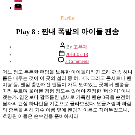
Youtube
Categories
Playlist
Play 8 : 짠내 폭발의 아이돌 팬송
Post
By
조은재
author
Post
2014-07-18
date
on
3 Comments
Play
8
어느 정도 든든한 팬덤을 보유한 아이돌이라면 으레 팬송 하나
:
쯤은 내주는 것이 이 곳의 섭리 중 하나다. 그리고 콘서트나 팬
짠
미팅 등, 팬심 충만해진 팬들이 가득 모여있는 곳에서 팬송을
내
따라 부르며 울어본 경험 정도는 있어야 진정한 ‘빠순이’ 아니
폭
겠는가. 염전보다 짭쪼름한 냄새로 가득한 팬송 8곡을 순전히
발
필자의 팬심 하나만을 기준으로 골라보았다. 오글거림과 빠심
의
의 증폭을 위해 가수 이름 옆에 팬덤의 이름도 적어두었으니,
아
호명된 이들은 손수건을 준비하시라.
이
돌
팬