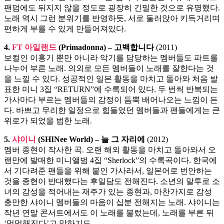
팬덤에도 뒤지지 않을 정도로 굉장히 긴밀한 것으로 유명했다.
노래 역시 그런 분위기를 반영하듯, 서로 둘러앉아 키득거리며
편하게 부를 수 있게 만들어져있다.
4.
FT 아일랜드
(Primadonna) – 고백합니다
(2011)
보컬인 이홍기 뿐만 아니라 악기를 담당하는 멤버들도 파트를
나누어 부른 노래. 의외로 모든 멤버들이 노래를 잘한다는 것
을 느낄 수 있다. 성공적인 일본 활동을 마치고 돌아와 처음 발
표한 미니 3집 “RETURN”에 수록되어 있다. 두 번씩 반복되는
가사마다 부르는 멤버들의 감정이 듬뿍 배어나오는 느낌이 든
다. 바쁘고 무리한 일정으로 힘들었던 멤버들과 팬들에게는 큰
위로가 되었을 법한 노래.
5.
샤이니
(SHINee World) – 늘 그 자리에
(2012)
멤버 종현이 작사한 곡. 오랜 해외 활동을 마치고 돌아와서 오
랜만에 발매한 미니앨범 4집 “Sherlock”의 수록곡이다. 한국에
서 기다려준 팬들을 위해 붙인 가사라서, 일본어로 번안하는
것을 종현이 반대했다는 후일담도 전해진다. 소년의 말투로 소
녀의 감성을 적어내는 재주가 있는 종현과, 마찬가지로 감성
충만한 샤이니 멤버들의 마음이 십분 전해지는 노래. 샤이니는
작년 연말 콘서트에서도 이 노래를 불렀는데, 노래를 부른 뒤
‘먹먹해진다’고 말하기도.