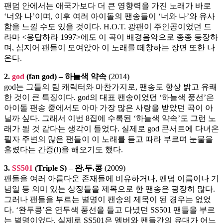
팬덤 안에서는 애국가보다 더 큰 영향력을 가진 노래가 바로
‘너와 나’이며, 이후 여러 아이돌의 팬송들이 ‘너와 나’와 유사
함을 느낄 수도 있을 것이다. H.O.T. 광팬이 주인공이었던 드
라마 <응답하라 1997>에도 이 곡이 배경음악으로 종종 등장하
며, 심지어 팬들이 모여앉아 이 노래를 떼창하는 장면 또한 나
온다.
2.
god
(fan god) – 하늘색 약속
(2014)
god는 그들의 팀 캐릭터와 마찬가지로, 팬송도 항상 밝고 유쾌
한 것이 큰 특징이다. god의 대표 팬송이었던 ‘하늘색 풍선’은
아이돌 팬송 중에서도 아마 가장 많은 사랑을 받았던 곡이 아
닐까 싶다. 그래서 이번 8집에 수록된 ‘하늘색 약속’도 그런 노
래가 될 것 같다는 생각이 들었다. 실제로 god 콘서트에 다녀온
필자 주변의 많은 팬들이 이 노래를 듣고 따라 부르며 눈물을
흘렸다는 간증(!)을 해오기도 했다.
3.
SS501
(Triple S) – 완.두.콩
(2009)
팬들을 여러 아름다운 존재들에 비유하거나, 팬덤 이름이나 기
념일 등 의미 있는 상징들을 제목으로 한 팬송은 굉장히 많다.
그러나 팬들을 부르는 별명이 팬송의 제목이 된 경우는 없었
다. ‘완두콩’은 연두색 풍선을 들고 다녔던 SS501 팬들을 부르
는 별명이었다. 실제로 SS501은 멤버와 팬들간의 유대가 어느