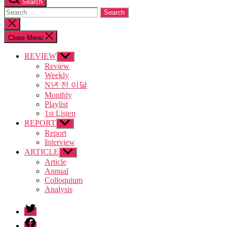
Search
Search
for:
Close
search
Close Menu
REVIEW
Show
sub
Review
menu
Weekly
N년 전 이달
Monthly
Playlist
1st Listen
REPORT
Show
sub
Report
menu
Interview
ARTICLE
Show
sub
Article
menu
Annual
Colloquium
Analysis
twitter
facebook