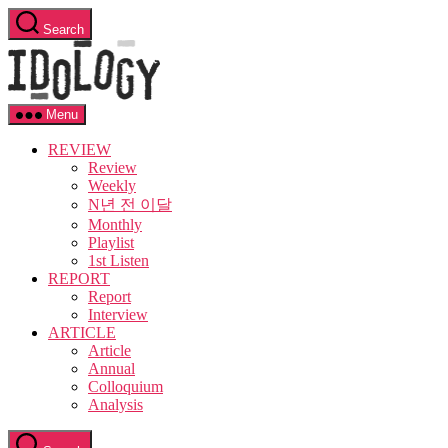
Skip
Search
to
Idology
the
content
Menu
REVIEW
Review
Weekly
N년 전 이달
Monthly
Playlist
1st Listen
REPORT
Report
Interview
ARTICLE
Article
Annual
Colloquium
Analysis