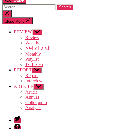
Search
Search
for:
Close
search
Close Menu
REVIEW
Show
sub
Review
menu
Weekly
N년 전 이달
Monthly
Playlist
1st Listen
REPORT
Show
sub
Report
menu
Interview
ARTICLE
Show
sub
Article
menu
Annual
Colloquium
Analysis
twitter
facebook