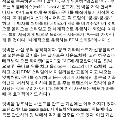
적으로 수용하면서부터 말이다. 우리가 흔히 “덥스텝”이라 부
르는 워블베이스(wobble bass) 사운드가, 첫 박을 거의 건너뛰
다시피 하며 느릿하게 솟아올라 무대를 헤집어놓기 시작한 것
이다. 꼭 워블베이스가 아니더라도, 킥 드럼이 “쿵-쿵-쿵-쿵-”
하고 네 박자를 찍어줄 때 베이스가 자리를 비켜주었다가 엇박
으로 올라오는 스타일도 전 세계적으로 유행하게 되었다. 이제
는, 특히 저음이 엇박으로 올라오는 사운드가 ‘싸구려’가 아니
게 된 것이다. ‘세계적으로 유행하는 EDM 스타일’이니까. ;)
엇박은 사실 무척 공격적이다. 펑크 기타리스트가 신경질적으
로 오른손을 끌어올리는 날카로운 사운드처럼, 고전 하우스나
테크노의 오픈 하이햇(“둠치” 중 “치”에 해당한다)처럼, 엇박
으로 한 옥타브 위를 치고 올라오는 디스코의 베이스처럼, 그
리고 소위 EDM 스타일에서 까실까실한 고음이 치고 나오는
엇박처럼, 무대를 장악하고 듣는 이에게 지속적인 흥분을 이끌
어낸다. 서서히 변화하며 몰입을 주는 트랜스에서 엇박이 흔히
사용된 것도 무리가 아니다. (또한 이런 사운드는 템포가 빠를
때 더 효과적이기도 하다.)
엇박을 강조하는 사운드를 만드는 기법에는 여러 가지가 있다.
트랜스게이트(trance gate), 사이드체인(sidechain), 워블베이스,
혹은 단순하게 뒷 박에서 악기를 연주할 수도 있다. 이런 기법