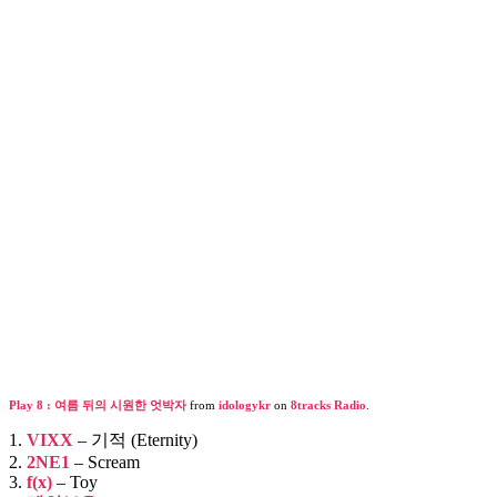
자
Play 8 : 여름 뒤의 시원한 엇박자
from
idologykr
on
8tracks Radio
.
1.
VIXX
– 기적 (Eternity)
2.
2NE1
– Scream
3.
f(x)
– Toy