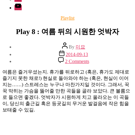
Youtube
Categories
Playlist
Play 8 : 여름 뒤의 시원한 엇박자
Post
By
미묘
author
Post
2014-09-13
date
on
2 Comments
Play
8
여름은 즐거우셨는지. 휴가를 뒤로하고 (혹은, 휴가도 제대로
:
즐기지 못한 채로!) 현실로 돌아와야 하는 (혹은, 현실이 이어
여
지는……) 스트레스는 누구나 마찬가지일 것이다. 그래서, 꾹
름
꾹 막히는 가슴을 뚫어줄 만한 곡들을 골라 보았다. 큰 볼륨으
뒤
로 들으면 좋겠다. 엇박자가 시원하게 치고 올라오는 이 곡들
의
이, 당신의 출근길 혹은 등굣길의 무거운 발걸음에 작은 힘을
시
보태줄 수 있길.
원
한
엇
박