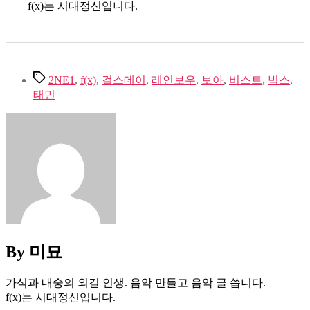
f(x)는 시대정신입니다.
Tags
2NE1
,
f(x)
,
걸스데이
,
레인보우
,
보아
,
비스트
,
빅스
,
태민
By 미묘
가식과 내숭의 외길 인생. 음악 만들고 음악 글 씁니다.
f(x)는 시대정신입니다.