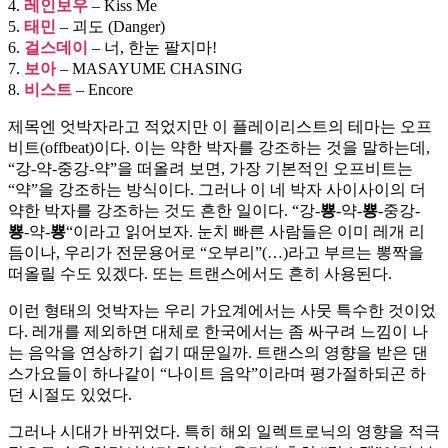
4.
레인보우
– Kiss Me
5.
태민
– 괴도 (Danger)
6.
걸스데이
– 너, 한눈 팔지마!
7.
보아
– MASAYUME CHASING
8.
비스트
– Encore
제목엔 엇박자라고 적었지만 이 플레이리스트의 테마는 오프
비트(offbeat)이다. 이는 약한 박자를 강조하는 것을 말하는데,
“강-약-중강-약”을 떠올려 보면, 가장 기본적인 오프비트는
“약”을 강조하는 방식이다. 그러나 이 네 박자 사이사이의 더
약한 박자를 강조하는 것도 흔한 일이다. “강-
뿅
-약-
뿅
-중강-
뿅
-약-
뿅
“이라고 읽어보자. 눈치 빠른 사람들은 이미 레개 리
듬이나, 우리가 전문용어로 “오부리”(…)라고 부르는 뽕짝을
떠올릴 수도 있겠다. 또는 트랜스에서도 흔히 사용된다.
이런 형태의 엇박자는 우리 가요계에서는 사뭇 특수한 것이었
다. 레개를 제외하면 대체로 한국에서는 좀 싸구려 느낌이 나
는 음악을 연상하기 쉽기 때문일까. 트랜스의 영향을 받은 댄
스가요들이 하나같이 “나이트 음악”이라며 평가절하되곤 하
던 시절도 있었다.
그러나 시대가 바뀌었다. 특히 해외 일렉트로닉의 영향을 적극