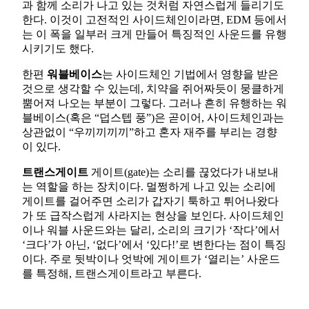
과 함께 소리가 나고 있는 것처럼 자연스럽게 들리기도
한다. 이것이 고전적인 사이드체인이라면, EDM 등에서
는 이 폭을 일부러 크게 만들어 특징적인 사운드를 유행
시키기도 했다.
한편
워블베이스
는 사이드체인 기법에서 영향을 받은
것으로 생각할 수 있는데, 치약을 쥐어짜듯이 뭉클하게
뿜어져 나오는 부분이 그렇다. 그러나 흔히 유행하는 워
블베이스(혹은 “덥스텝 풍”)은 곧이어, 사이드체인과는
상관없이 “우끼끼끼끼”하고 혼자 재주를 부리는 경향
이 있다.
트랜스게이트
게이트(gate)는 소리를 끊었다가 내보내
는 역할을 하는 장치이다. 멀쩡하게 나고 있는 소리에
게이트를 걸어주면 소리가 갑자기 툭하고 튀어나왔다
가 또 급작스럽게 사라지는 현상을 보인다. 사이드체인
이나 워블 사운드와는 달리, 소리의 크기가 ‘작다’에서
‘크다’가 아닌, ‘없다’에서 ‘있다!’로 변한다는 점이 특징
이다. 주로 뒷박이나 엇박에 게이트가 ‘열리는’ 사운드
를 특정해, 트랜스게이트라고 부른다.