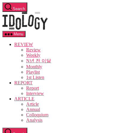
Skip
Search
to
Idology
the
content
Menu
REVIEW
Review
Weekly
N년 전 이달
Monthly
Playlist
1st Listen
REPORT
Report
Interview
ARTICLE
Article
Annual
Colloquium
Analysis