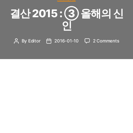
결산 2015 : ③ 올해의 신
인
on
By
Editor
2016-01-10
2 Comments
Post
Post
결
author
date
산
2015
:
③
1월 13일의 허니걸스부터 12월 17일의 프로듀스
올
101까지, 2015년도 신인 아이돌의 데뷔는 끊이지 않
해
았다. 기존 그룹의 유닛이나 솔로 데뷔를 제외하고도
의
월 평균 5팀 이상 꾸준히 데뷔했다. 이들 중 앞날을
신
인
더 기대하게 하는 보석 같은 신인들을 꼽아보았다.
필진 투표는 매력, 기획력, 음악, 괴작의 4개 부문으
로 나누어 이뤄졌다.