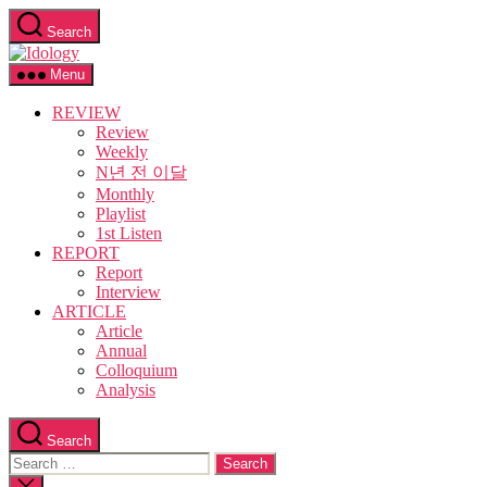
Skip
Search
to
Idology
the
content
Menu
REVIEW
Review
Weekly
N년 전 이달
Monthly
Playlist
1st Listen
REPORT
Report
Interview
ARTICLE
Article
Annual
Colloquium
Analysis
Search
Search
for:
Close