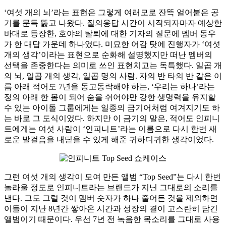
‘여섯 개의 뇌’라는 표현은 그렇게 여러모로 잔뜩 얼어붙은 공
기를 문득 뚫고 나왔다. 질의응답 시간이 시작되자마자 예상한
바대로 등장한, 호야의 탈퇴에 대한 기자의 질문에 멤버 동우
가 한 대답 가운데 하나였다. 미묘한 어감 탓에 진행자가 ‘여섯
개의 생각’이라는 표현으로 순화해 설명했지만 떠난 멤버의
선택을 존중한다는 의미로 쓰인 표현치고는 독특했다. 일곱 개
의 뇌, 일곱 개의 생각, 일곱 명의 사람. 자의 반 타의 반 같은 이
름 아래 적어도 7년을 동고동락해야 하는, ‘우리는 하나’라는
정의 아래 한 몸이 되어 숨을 쉬어야만 강한 생명력을 유지할
수 있는 아이돌 그룹에게는 일종의 금기어처럼 여겨지기도 하
는 바로 그 도식이었다. 하지만 이 금기의 말은, 적어도 인피니
트에게는 여섯 사람이 ‘인피니트’라는 이름으로 다시 한번 새
로운 발걸음을 내딛을 수 있게 해준 귀하디귀한 생각이었다.
그런 여섯 개의 생각이 모여 만든 앨범 “Top Seed”는 다시 한번
놀라울 정도로 인피니트라는 브랜드가 지닌 그대로의 소리를
낸다. 그도 그럴 것이 멤버 숫자가 하나 줄어든 것을 제외하면
이들이 지난 8년간 쌓아온 시간과 성장의 결이 고스란히 담긴
앨범이기 때문이다. 우선 7년 전 녹음한 목소리를 그대로 사용