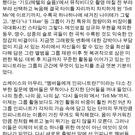
했다는 ‘기도(메텔의 슬픔)’에서 뮤직비디오 촬영 며칠 전 부랴
부랴 선택하고 녹음해 결국 타이틀 자리까지 차지하게 된 ‘Tell
Me’에 이르기까지, 수록곡 하나하나에 새겨진 나이테가 그렇
고, ‘분다’나 ‘I Hate’ 등 그룹이 가진 특유의 청량미와 비장미를
극대화시킨 스타일이 그렇다. 메인보컬 성규와 우현을 제외한
동우, 명수, 성종의 솔로 곡들이 한 곡씩 수록된 것도 익숙한 안
정감의 비결이다. 지금껏 그래왔듯 변화에 대한 강박이나 부담
없이 지금 서 있는 자리에서 자신들이 할 수 있는 것을 최선을
다해 담은 그런 앨범을 그룹 재편 이후 첫 복귀작으로 삼은 미
련한 뚝심. 데뷔 후 지금까지 꾸준한 활동을 이어가고 있는 인
피니트라는 그룹의 근간에 무엇이 있는지를 조금 엿본 기분이
었다.
쇼케이스의 마무리, “멤버들에게 인피니트란?”이라는 다소 진
부한 질문에 멤버들은 무척이나 진지한 단어들을 꺼내 들었다.
나의 청춘, 나의 꿈, 나의 삶. ‘다시 돌아와’에서 ‘Tell Me’까지,
이제는 그룹 활동보다도 개인 활동의 비중이 훨씬 커진 9년 차
그룹 인피니트가 각자의 가슴 속에 담고 있는 단어의 무게만큼
인피니트라는 이름이 가진 무게도 묵직해졌다. 몸이 무거워진
만큼 전처럼 빠르고 높이 뛰기는 쉽지 않을지 모른다. 그러나
이들은 이제야 비로소 하나를 위한 여섯이 아닌 여섯이 모여
하나가 되었다. 다시 새로운 출발선 앞에 선 인피니트 멤버들