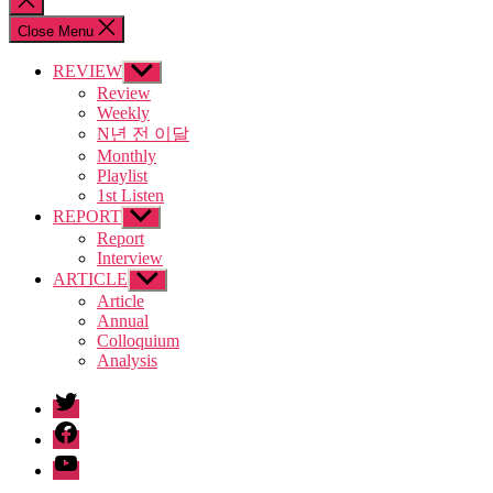
search
Close Menu
REVIEW
Show
sub
Review
menu
Weekly
N년 전 이달
Monthly
Playlist
1st Listen
REPORT
Show
sub
Report
menu
Interview
ARTICLE
Show
sub
Article
menu
Annual
Colloquium
Analysis
twitter
facebook
Youtube