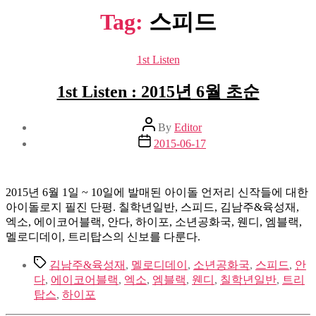
Tag:
스피드
Categories
1st Listen
1st Listen : 2015년 6월 초순
Post
By
Editor
author
Post
2015-06-17
date
2015년 6월 1일 ~ 10일에 발매된 아이돌 언저리 신작들에 대한
아이돌로지 필진 단평. 칠학년일반, 스피드, 김남주&육성재,
엑소, 에이코어블랙, 안다, 하이포, 소년공화국, 웬디, 엠블랙,
멜로디데이, 트리탑스의 신보를 다룬다.
Tags
김남주&육성재
,
멜로디데이
,
소년공화국
,
스피드
,
안
다
,
에이코어블랙
,
엑소
,
엠블랙
,
웬디
,
칠학년일반
,
트리
탑스
,
하이포