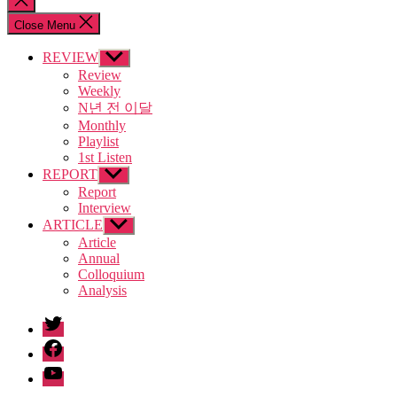
search
Close Menu
REVIEW
Show
sub
Review
menu
Weekly
N년 전 이달
Monthly
Playlist
1st Listen
REPORT
Show
sub
Report
menu
Interview
ARTICLE
Show
sub
Article
menu
Annual
Colloquium
Analysis
twitter
facebook
Youtube