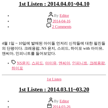
1st Listen : 2014.04.01~04.10
Post
By
Editor
author
Post
2014-04-16
date
on
2 Comments
1st
Listen
:
2014.04.01~04.10
4월 1일 ~ 10일에 발매된 아이돌 언저리 신작들에 대한 필진들
의 단평이다. 크레용팝, NS 윤지, 스피드, 하이포 with 아이유,
앤씨아, 인피니트를 들어보았다.
Tags
NS윤지
,
스피드
,
아이유
,
앤씨아
,
인피니트
,
크레용팝
,
하이포
Categories
1st Listen
1st Listen : 2014.03.11~03.20
Post
By
Editor
author
Post
2014-03-26