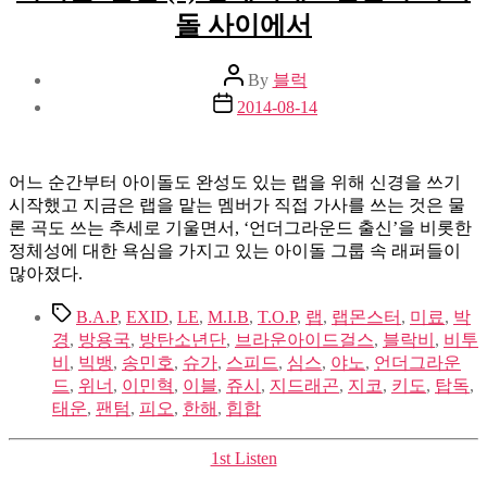
돌 사이에서
Post
By
블럭
author
Post
2014-08-14
date
어느 순간부터 아이돌도 완성도 있는 랩을 위해 신경을 쓰기
시작했고 지금은 랩을 맡는 멤버가 직접 가사를 쓰는 것은 물
론 곡도 쓰는 추세로 기울면서, ‘언더그라운드 출신’을 비롯한
정체성에 대한 욕심을 가지고 있는 아이돌 그룹 속 래퍼들이
많아졌다.
Tags
B.A.P
,
EXID
,
LE
,
M.I.B
,
T.O.P
,
랩
,
랩몬스터
,
미료
,
박
경
,
방용국
,
방탄소년단
,
브라운아이드걸스
,
블락비
,
비투
비
,
빅뱅
,
송민호
,
슈가
,
스피드
,
심스
,
야노
,
언더그라운
드
,
위너
,
이민혁
,
이블
,
쥬시
,
지드래곤
,
지코
,
키도
,
탑독
,
태운
,
팬텀
,
피오
,
한해
,
힙합
Categories
1st Listen