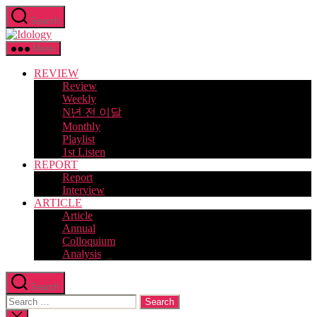
Skip
Search
to
Idology
the
content
Menu
REVIEW
Review
Weekly
N년 전 이달
Monthly
Playlist
1st Listen
REPORT
Report
Interview
ARTICLE
Article
Annual
Colloquium
Analysis
Search
Search
for:
Close