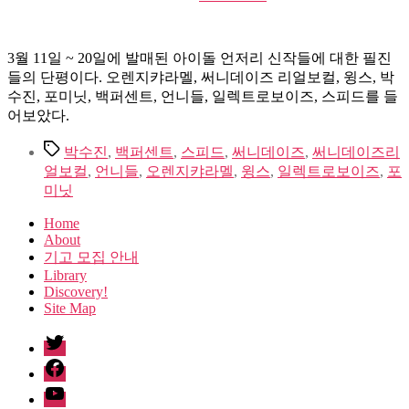
date
3월 11일 ~ 20일에 발매된 아이돌 언저리 신작들에 대한 필진
들의 단평이다. 오렌지캬라멜, 써니데이즈 리얼보컬, 윙스, 박
수진, 포미닛, 백퍼센트, 언니들, 일렉트로보이즈, 스피드를 들
어보았다.
Tags
박수진
,
백퍼센트
,
스피드
,
써니데이즈
,
써니데이즈리
얼보컬
,
언니들
,
오렌지캬라멜
,
윙스
,
일렉트로보이즈
,
포
미닛
Home
About
기고 모집 안내
Library
Discovery!
Site Map
twitter
facebook
Youtube