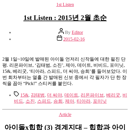
Categories
1st Listen
1st Listen : 2015년 2월 초순
Post
By
Editor
author
Post
2015-02-16
date
2월 1일~10일에 발매된 아이돌 언저리 신작들에 대한 필진 단
평. 리온파이브, ‘김태범, 소진’, 제아, 데이트, 비비드, 포미닛,
15&, 베리굿, ‘티아라, 스피드, 더 씨야, 승희’를 들어보았다. 이
번 회차부터는 열흘 간 발매된 신보 중에서 각 필자가 단 한 장
씩을 꼽아 “Pick!” 스티커를 붙인다.
Tags
15&
,
김태범
,
더 씨야
,
데이트
,
리온파이브
,
베리굿
,
비
비드
,
소진
,
스피드
,
승희
,
제아
,
티아라
,
포미닛
Categories
Article
아이돌x힙합 (3) 경계지대 – 힙합과 아이