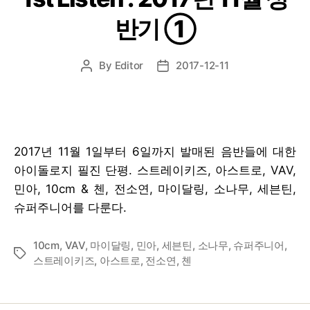
반기 ①
By
Editor
2017-12-11
Post
Post
author
date
2017년 11월 1일부터 6일까지 발매된 음반들에 대한
아이돌로지 필진 단평. 스트레이키즈, 아스트로, VAV,
민아, 10cm & 첸, 전소연, 마이달링, 소나무, 세븐틴,
슈퍼주니어를 다룬다.
10cm
,
VAV
,
마이달링
,
민아
,
세븐틴
,
소나무
,
슈퍼주니어
,
Tags
스트레이키즈
,
아스트로
,
전소연
,
첸