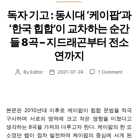
독자 기고 : 동시대 ‘케이팝’과
‘한국 힙합’이 교차하는 순간
들 8곡 – 지드래곤부터 전소
연까지
on
By
Editor
2021-07-24
1 Comment
Post
Post
독
author
date
자
기
고
:
본문은 2010년대 이후로 케이팝이 힙합 문법을 적극
동
구사하며 서로의 영역에 크고 작은 영향을 미쳤다고
시
대
생각하는 8곡을 가져와 다루고자 한다. 케이팝의 한 요
‘케
소였던 랩이 점차 발전하며 케이팝의 중심에 서게 된