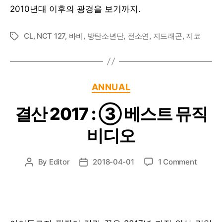
이
2010년대 이후의 광경을 보기까지.
팝’과
‘한
국
CL
,
NCT 127
,
바비
,
방탄소년단
,
전소연
,
지드래곤
,
지코
Tags
힙
합’이
교
차
Categories
ANNUAL
하
는
결산 2017 : ③ 베스트 뮤직
순
간
비디오
들
8
곡
on
By
Editor
2018-04-01
1 Comment
Post
Post
–
결
author
date
지
산
드
2017
래
:
곤
③
부