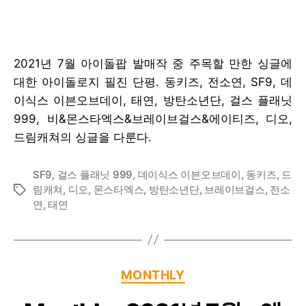
2021년 7월 아이돌팝 발매작 중 주목할 만한 싱글에
대한 아이돌로지 필진 단평. 동키즈, 전소연, SF9, 데
이식스 이븐오브데이, 태연, 방탄소년단, 걸스 플래닛
999, 비&몬스타엑스&브레이브걸스&에이티즈, 디오,
드림캐쳐의 싱글을 다룬다.
SF9
,
걸스 플래닛 999
,
데이식스 이븐오브데이
,
동키즈
,
드
림캐쳐
,
디오
,
몬스타엑스
,
방탄소년단
,
브레이브걸스
,
전소
Tags
연
,
태연
Categories
MONTHLY