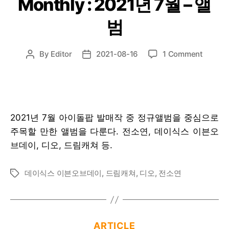
Monthly : 2021년 7월 – 앨
범
on
By
Editor
2021-08-16
1 Comment
Post
Post
Monthl
author
date
:
2021
년
7
2021년 7월 아이돌팝 발매작 중 정규앨범을 중심으로
월
주목할 만한 앨범을 다룬다. 전소연, 데이식스 이븐오
–
앨
브데이, 디오, 드림캐쳐 등.
범
데이식스 이븐오브데이
,
드림캐쳐
,
디오
,
전소연
Tags
Categories
ARTICLE