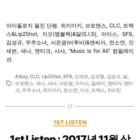
Listen
:
2018
년
아이돌로지 필진 단평. 위키미키, 브로맨스, CLC, 트랙
2
스&Lip2Shot, 지오(엠블랙)&달(S.I.S), 아이스, SF9,
월
하
김성규, 우주소녀, 서은광(비투비)&앤씨아, 전소연, 갓
순
세븐, 새나, 엔티크, 샤샤, “Music Is for All” 컴필레이
션.
Arkay
,
CLC
,
Lip2Shot
,
SF9
,
갓세븐
,
김보형
,
김성규
,
달
,
브로맨스
,
새나
,
샤샤
,
서은광
,
아이스
,
알케이
,
앤씨아
,
엔티
Tags
크
,
우주소녀
,
위키미키
,
전소연
,
지오
,
트랙스
,
하이틴
Categories
1ST LISTEN
1st Listen : 2017년 11월 상