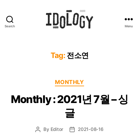
Search
Menu
Idology
Tag:
전소연
Categories
MONTHLY
Monthly : 2021년 7월 – 싱
글
By
Editor
2021-08-16
Post
Post
author
date