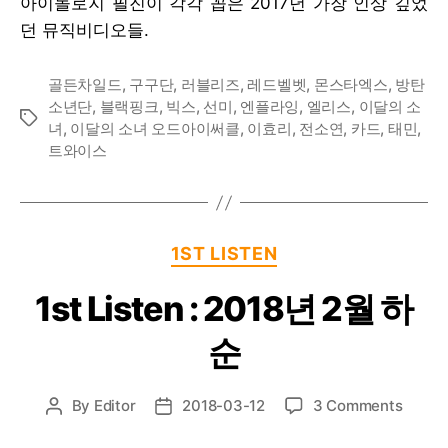
아이돌로지 필진이 각각 꼽은 2017년 가장 인상 깊었
베
터
던 뮤직비디오들.
스
전
트
소
뮤
연
골든차일드
,
구구단
,
러블리즈
,
레드벨벳
,
몬스타엑스
,
방탄
직
까
소년단
,
블랙핑크
,
빅스
,
선미
,
엔플라잉
,
엘리스
,
이달의 소
Tags
비
지
녀
,
이달의 소녀 오드아이써클
,
이효리
,
전소연
,
카드
,
태민
,
디
트와이스
오
Categories
1ST LISTEN
1st Listen : 2018년 2월 하
순
on
By
Editor
2018-03-12
3 Comments
Post
Post
1st
author
date