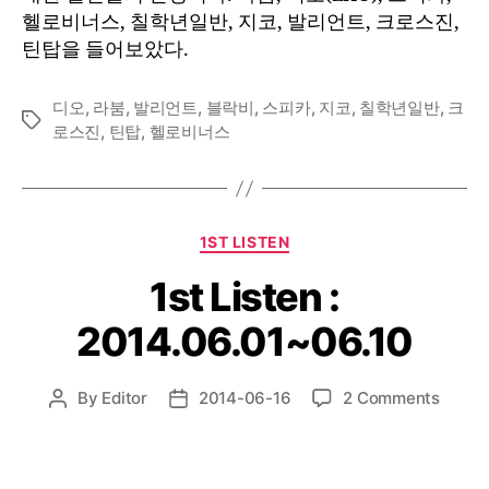
헬로비너스, 칠학년일반, 지코, 발리언트, 크로스진,
틴탑을 들어보았다.
디오
,
라붐
,
발리언트
,
블락비
,
스피카
,
지코
,
칠학년일반
,
크
Tags
로스진
,
틴탑
,
헬로비너스
Categories
1ST LISTEN
1st Listen :
2014.06.01~06.10
on
By
Editor
2014-06-16
2 Comments
Post
Post
1st
author
date
Listen
: