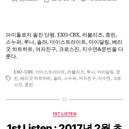
1st
author
date
Listen
:
2018
년
아이돌로지 필진 단평. EXO-CBX, 러블리즈, 효린,
4
스누퍼, 루나, 솔라, 더이스트라이트, 마이달링, 베리
월
굿 하트하트, 여자친구, 크로스진, 지수연&문빈을 다
하
룬다.
순
EXO-CBX
,
더이스트라이트
,
러블리즈
,
루나
,
마이달링
,
문
빈
,
베리굿 하트하트
,
솔라
,
스누퍼
,
여자친구
,
지수연
,
크로
Tags
스진
,
효린
Categories
1ST LISTEN
1st Listen : 2017년 2월 초