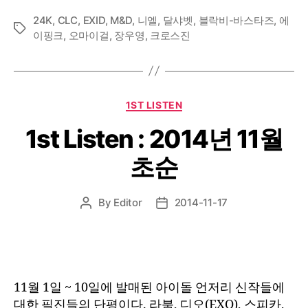
24K
,
CLC
,
EXID
,
M&D
,
니엘
,
달샤벳
,
블락비-바스타즈
,
에
Tags
이핑크
,
오마이걸
,
장우영
,
크로스진
Categories
1ST LISTEN
1st Listen : 2014년 11월
초순
By
Editor
2014-11-17
Post
Post
author
date
11월 1일 ~ 10일에 발매된 아이돌 언저리 신작들에
대한 필진들의 단평이다. 라붐, 디오(EXO), 스피카,