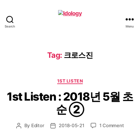
Search
Menu
Idology
Tag:
크로스진
Categories
1ST LISTEN
1st Listen : 2018년 5월 초
순 ②
on
By
Editor
2018-05-21
1 Comment
Post
Post
1st
author
date
Listen