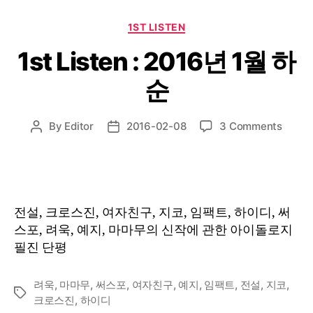
Categories
1ST LISTEN
1st Listen : 2016년 1월 하
순
on
By
Editor
2016-02-08
3 Comments
Post
Post
1st
author
date
Listen
:
2016
년
전설, 크로스진, 여자친구, 지코, 임팩트, 하이디, 써
1
스포, 려욱, 예지, 마마무의 신작에 관한 아이돌로지
월
필진 단평
하
순
려욱
,
마마무
,
써스포
,
여자친구
,
예지
,
임팩트
,
전설
,
지코
,
Tags
크로스진
,
하이디