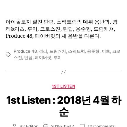
:
2018
년
아이돌로지 필진 단평. 스펙트럼의 데뷔 음반과, 경
5
리&이츠, 후이, 크로스진, 틴탑, 용준형, 드림캐쳐,
월
Produce 48, 페이버릿의 새 음반을 다룬다.
초
순
②
Produce 48
,
경리
,
드림캐쳐
,
스펙트럼
,
용준형
,
이츠
,
크로
Tags
스진
,
틴탑
,
페이버릿
,
후이
Categories
1ST LISTEN
1st Listen : 2018년 4월 하
순
on
By
Editor
2018-05-12
10 Comments
Post
Post