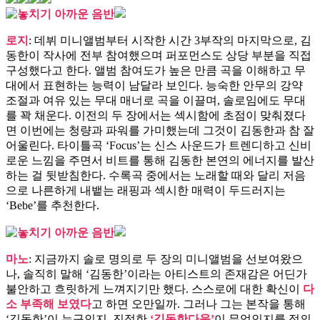
로지
: 데뷔 미니앨범부터 시작한 시간 3부작의 마지막으로, 김
동한이 작사에 전부 참여했으며 퍼포먼스도 상당 부분을 직접
구성했다고 한다. 앨범 참여도가 높은 만큼 곡을 이해하고 무
대에서 표현하는 능력이 남달라 보인다. 능숙한 안무의 강약
조절과 여유 있는 무대 매너로 곡을 이끌며, 솔로임에도 무대
를 꽉 채운다. 이전의 두 장에서는 섹시함에 초점이 맞춰졌다
면 이번에는 청량과 파워를 가미했는데 그것이 김동한과 참 잘
어울린다. 타이틀곡 ‘Focus’는 신스 사운드가 트렌디하고 신비
로운 느낌을 주면서 비트를 통해 김동한 본연의 에너지를 발산
하는 걸 뒷받침한다. 수록곡 중에서는 노래할 때와 달리 저음
으로 나른하게 내뱉는 래핑과 섹시한 매력이 두드러지는
‘Bebe’를 추천한다.
마노
: 지금까지 솔로 명의로 두 장의 미니앨범을 선보여왔으
나, 솔직히 말해 ‘김동한’이라는 아티스트의 존재감은 어딘가
불안하고 흐릿하게 느껴지기만 했다. 스스로에 대한 확신이
다
소 부족해 보였다
고 하면 오만일까. 그러나 그는 본작을 통해
‘김동한’이 누구인지, 진정한
‘김동한다움’
이 무엇인지를 정의