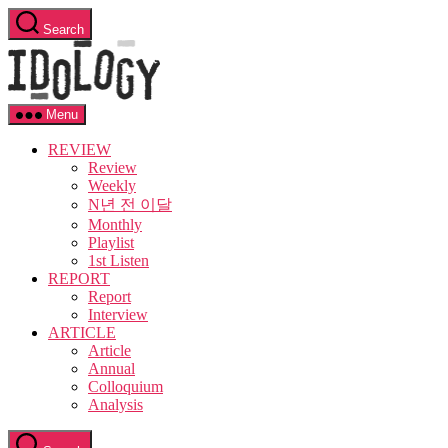
Skip
Search
to
Idology
the
content
Menu
REVIEW
Review
Weekly
N년 전 이달
Monthly
Playlist
1st Listen
REPORT
Report
Interview
ARTICLE
Article
Annual
Colloquium
Analysis