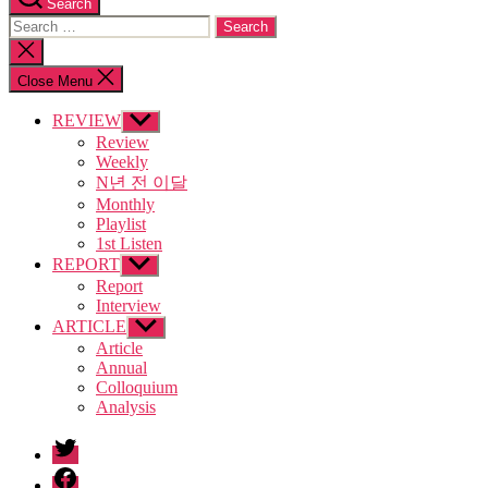
Search
Search
for:
Close
search
Close Menu
REVIEW
Show
sub
Review
menu
Weekly
N년 전 이달
Monthly
Playlist
1st Listen
REPORT
Show
sub
Report
menu
Interview
ARTICLE
Show
sub
Article
menu
Annual
Colloquium
Analysis
twitter
facebook