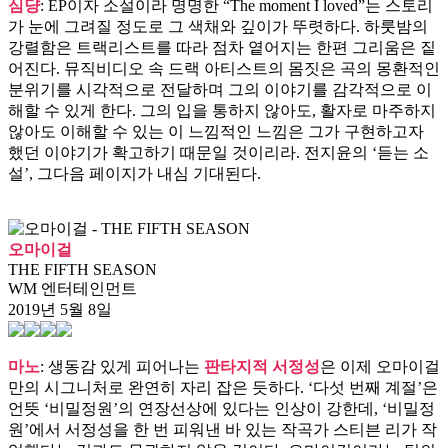
심댱
: EP이자 소설이라 명명한 “The moment I loved”는 스토리
가 눈에 그려질 정도로 그 색채와 깊이가 뚜렷하다. 하룻밤의
강렬함은 트랙리스트를 따라 점차 옅어지는 한편 그리움은 짙
어진다. 뮤직비디오 속 드랙 아티스트의 몸짓은 곡의 몽환적인
분위기를 시각적으로 전달하며 그의 이야기를 감각적으로 이
해할 수 있게 한다. 그의 입을 통하지 않아도, 활자로 마주하지
않아도 이해할 수 있는 이 느낌적인 느낌은 그가 구현하고자
했던 이야기가 확고하기 때문일 것이리라. 전지윤의 ‘듣는 소
설’, 그다음 페이지가 내심 기대된다.
오마이걸
THE FIFTH SEASON
WM 엔터테인먼트
2019년 5월 8일
마노
: 생동감 있게 피어나는
판타지적 서정성
은 이제 오마이걸
만의 시그니처로 완연히 자리 잡은 듯하다. ‘다섯 번째 계절’은
언뜻 ‘비밀정원’의 연장선상에 있다는 인상이 강한데, ‘비밀정
원’에서 서정성을 한 번 피워낸 바 있는 작곡가 스티븐 리가 작