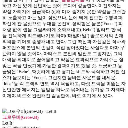
하고 자신 있게 선언하는 것에 드디어 성공한다. 이전까지는
약점 가리기에 급급하다 못해 미처 숨기지 못한 약점을 고스란
히 노출하고 마는 일이 잦았으나, 눈에 띄게 진보한 수행력과
확신에 찬 몸짓으로 무대를 온전히 장악함은 물론(‘Focus’) 피
처링 없이 랩을 그럴싸하게 소화해내고(‘Bebe’) 발라드 한 곡
을 진득하게 리드해내기도 하며(‘매일매일’) 솔로로서의 존재
의의를 기어코 증명해내고 만다. 그런 확신과 자신감은 작사와
퍼포먼스에 본인의 손길이 직접 닿아있다는 사실과도 아마 무
관하지 않을 것이다. 아티스트 본인의 발전도 그렇지만, 그의
매력을 최대치로 끌어올리고 약점은 효과적으로 가려주는 잘
맞는 곡을 만났기에 가능한 결과이기도 했을 것. 느긋하고 능
글맞은 ‘Bebe’, 짜릿하게 밀고 당기는 비트와 묵직하고 거친 신
스가 돋보이는 ‘Focus’, 그런지한 뭄바톤 사운드를 내세운
‘Idea’ 등 각 트랙의 면모 역시 탁월하고, 다섯 트랙을 꿰뚫는 자
신만만한 에너지는 앨범을 하나로 묶어내는 유기성 그 자체다.
이제야 비로소 완전해진 김동한이, 바로 여기에 서 있다.
그로우비(Grow.B)
Let It