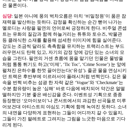
은 물론이다.
심댱
: 일본 아니메 풍의 벅차오름은 마치 ‘비밀정원’이 품은 잠
재력을 발산하는 듯하다. 감정을 확신하는 순간 뻗어 나가는
멜로디는 사랑을 필연의 언어로써 긍정하게 한다. 비주얼 콘셉
트는 유화의 질감과 함께 하늘거리는 튜튜와 토슈즈, 박물관
등 클래식한 소재를 활용해 섬세한 이미지에 힘을 실어준다.
강도는 조금씩 달라도 촉촉함을 유지하는 트랙리스트는 부드
러우면서도 탄력 있고, 자기의 감정 앞에 강단 있는 소녀의 모
습을 그린다. 필연의 거센 흐름에 몸을 맡기던 인물은 물방울
처럼 통통 튀기도 하고(‘미제’, ‘Tic Toc’, ‘Crime Scene’) 눈 앞에
펼쳐진 은하수를 한껏 끌어안는다(‘유성’). 줄곧 물을 연상시키
던 트랙은 후반부에 이르러서야 플래시처럼 번쩍인다. 깊은 물
속을 번쩍 비추는 섬광 한 자락 같은 ‘Vogue’와 ‘Checkmate’는
수분 함유량이 높은 ‘심해’ 바로 다음에 배치되어 약간은 얼떨
떨하지만 기분 좋은 배신감을 준다. 이벤트성 기획으로 종종
등장했던 ‘오마이보이’나 콘서트에서의 과감한 선곡들로 미루
어보건대 아티스트의 야심도 기획에 함께 녹여진 듯하다. 소녀
의 내면을 다양하게 표현하는 그들이 어디까지 갈 수 있을지,
그들이 가진 팔레트로 그려지는 그림을 느긋한 마음으로 기다
리게 된다.