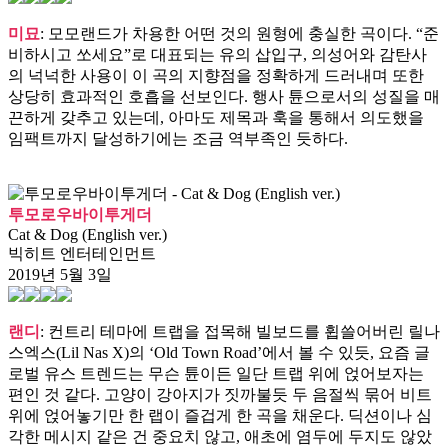
미묘
: 모모랜드가 차용한 어떤 것의 원형에 충실한 곡이다. “준
비하시고 쏘세요”로 대표되는 유의 삽입구, 의성어와 감탄사
의 넉넉한 사용이 이 곡의 지향점을 정확하게 드러내며 또한
상당히 효과적인 호흡을 선보인다. 행사 튠으로서의 성질을 매
끈하게 갖추고 있는데, 아마도 제목과 훅을 통해서 의도했을
임팩트까지 달성하기에는 조금 역부족인 듯하다.
투모로우바이투게더
Cat & Dog (English ver.)
빅히트 엔터테인먼트
2019년 5월 3일
랜디
: 컨트리 테마에 트랩을 접목해 빌보드를 휩쓸어버린 릴나
스엑스(Lil Nas X)의 ‘Old Town Road’에서 볼 수 있듯, 요즘 글
로벌 유스 트렌드는 무슨 튠이든 일단 트랩 위에 얹어보자는
편인 것 같다. 고양이 강아지가 짓까불듯 두 음절씩 묶어 비트
위에 얹어놓기만 한 랩이 즐겁게 한 곡을 채운다. 딕션이나 심
각한 메시지 같은 건 중요치 않고, 애초에 염두에 두지도 않았