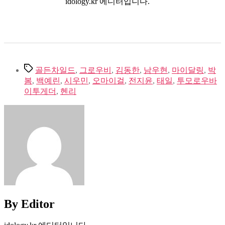
idology.kr 에디터입니다.
Tags
골든차일드
,
그로우비
,
김동한
,
남우현
,
마이달링
,
박
봄
,
백예린
,
시우민
,
오마이걸
,
전지윤
,
태일
,
투모로우바
이투게더
,
헨리
By Editor