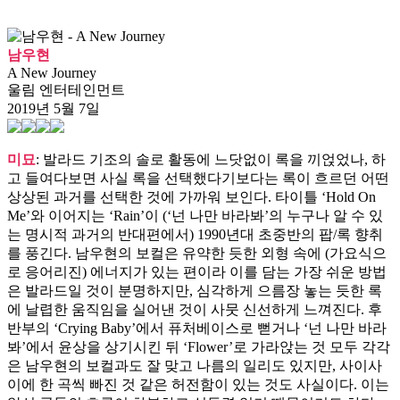
남우현
A New Journey
울림 엔터테인먼트
2019년 5월 7일
미묘
: 발라드 기조의 솔로 활동에 느닷없이 록을 끼얹었나, 하
고 들여다보면 사실 록을 선택했다기보다는 록이 흐르던 어떤
상상된 과거를 선택한 것에 가까워 보인다. 타이틀 ‘Hold On
Me’와 이어지는 ‘Rain’이 (‘넌 나만 바라봐’의 누구나 알 수 있
는 명시적 과거의 반대편에서) 1990년대 초중반의 팝/록 향취
를 풍긴다. 남우현의 보컬은 유약한 듯한 외형 속에 (가요식으
로 응어리진) 에너지가 있는 편이라 이를 담는 가장 쉬운 방법
은 발라드일 것이 분명하지만, 심각하게 으름장 놓는 듯한 록
에 날렵한 움직임을 실어낸 것이 사뭇 신선하게 느껴진다. 후
반부의 ‘Crying Baby’에서 퓨처베이스로 뻗거나 ‘넌 나만 바라
봐’에서 윤상을 상기시킨 뒤 ‘Flower’로 가라앉는 것 모두 각각
은 남우현의 보컬과도 잘 맞고 나름의 일리도 있지만, 사이사
이에 한 곡씩 빠진 것 같은 허전함이 있는 것도 사실이다. 이는