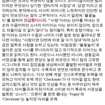
업했다는 것과도 무관하지 않을 것이다. 오마이걸이라는 팀의
미덕은 무엇보다 상기한 ‘판타지적 서정성’과 ‘성장’이라고 생
각하는데, 본작에서도 서서히 피어나듯 느릿하지만 단단한 성
장이 엿보인다는 점이 고무적이다. 서드가 일전에 ‘불꽃놀
이’를 평하며
언급했다시피
, “‘사랑’이라는 단어를 꺼내는 것
조차 수줍어하던 소녀의 이미지는 더는 보이지 않으며, 앞으로
도 되돌아갈 것 같지 않다”는 점이랄까. 특히 초창기에는 ‘사
랑’이라는 단어가 수줍은 나머지 다른 말로 빙빙 둘러대곤 했
다면 이제는 “사랑이면 단번에 바로 알 수가 있대”라며 심지
굳은 말투로 사랑을 논하고 있는데, ‘비밀정원’-‘불꽃놀이’로
쌓아온 성장 서사를 무너뜨리지 않고 유기적으로 이어가는 흐
름으로 읽히기도 한다. 사운드나 서사뿐만 아니라, 생동감과
서정성을 함께 살린 완성도 높은 퍼포먼스 역시 팀의 고유한
시그니처로 자리 잡았음을 넷상에서의 활발한 바이럴로 어렵
지 않게 짐작할 수 있다. 수록곡의 면면은 대체로 준수하고 흐
름도 나쁘지 않으나, ‘다섯 번째 계절’ 인스트루멘탈 트랙을 제
외하고 마지막 트랙 격인 ‘Checkmate’가 더 이어질 법도 한데
갑작스럽게 끝난 것만 같은 인상을 주는 등 마무리감이 매우
아쉽다. 타이틀곡과 마찬가지로 스티븐 리가 특유의 서정성을
발휘한 ‘소나기’, ‘으른미’를 한껏 뽐내는 ‘Vogue’와
‘Checkmate’는 놓치면 아쉬울 트랙.