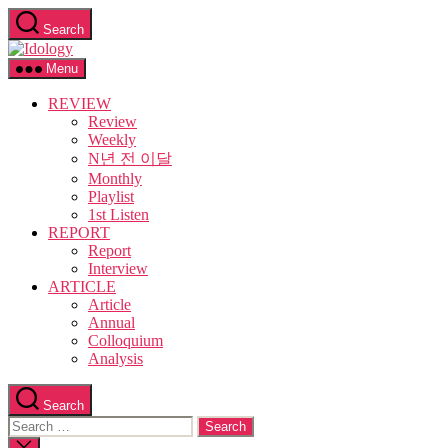
Skip
Search
to
Idology
the
content
Menu
REVIEW
Review
Weekly
N년 전 이달
Monthly
Playlist
1st Listen
REPORT
Report
Interview
ARTICLE
Article
Annual
Colloquium
Analysis
Search
Search
for:
Close