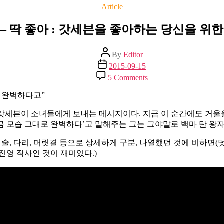
Categories
Article
– 딱 좋아 : 갓세븐을 좋아하는 당신을 위
Post
By
Editor
author
Post
2015-09-15
date
on
5 Comments
갓
세
로 완벽하다고”
븐
 갓세븐이 소녀들에게 보내는 메시지이다. 지금 이 순간에도 거울
–
 모습 그대로 완벽하다’고 말해주는 그는 그야말로 백마 탄 왕자
딱
좋
트를 입술, 다리, 머릿결 등으로 상세하게 구분, 나열했던 것에 비하
아
박진영 작사인 것이 재미있다.)
:
갓
세
븐
을
좋
아