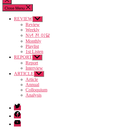
search
Close Menu
REVIEW
Show
sub
Review
menu
Weekly
N년 전 이달
Monthly
Playlist
1st Listen
REPORT
Show
sub
Report
menu
Interview
ARTICLE
Show
sub
Article
menu
Annual
Colloquium
Analysis
twitter
facebook
Youtube