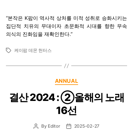
author
date
“본작은 K팝이 역사적 상처를 미적 성취로 승화시키는
집단적 치유의 무대이자 초문화적 시대를 향한 무속
의식의 진화임을 재확인한다.”
케이팝 데몬 헌터스
Tags
Categories
ANNUAL
결산 2024 : ②올해의 노래
16선
By
Editor
2025-02-27
Post
Post
author
date