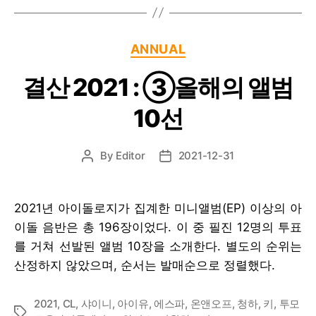
Categories
ANNUAL
결산 2021 : ③올해의 앨범
10선
By
Editor
2021-12-31
Post
Post
author
date
2021년 아이돌로지가 집계한 미니앨범(EP) 이상의 아
이돌 음반은 총 196장이었다. 이 중 필진 12명의 투표
를 거쳐 선발된 앨범 10장을 소개한다. 별도의 순위는
산정하지 않았으며, 순서는 발매순으로 정렬했다.
2021
,
CL
,
샤이니
,
아이유
,
에스파
,
온앤오프
,
청하
,
키
,
투모
Tags