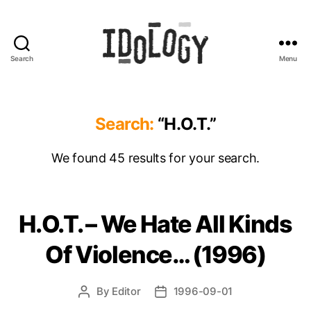
Search
Menu
Idology
Search:
“H.O.T.”
We found 45 results for your search.
H.O.T. – We Hate All Kinds
Of Violence… (1996)
By
Editor
1996-09-01
Post
Post
author
date