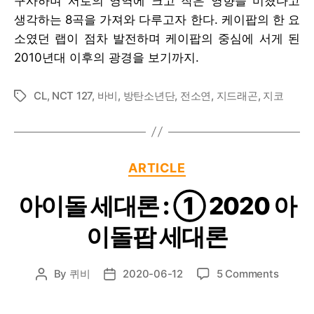
구사하며 서로의 영역에 크고 작은 영향을 미쳤다고
:
생각하는 8곡을 가져와 다루고자 한다. 케이팝의 한 요
동
시
소였던 랩이 점차 발전하며 케이팝의 중심에 서게 된
대
2010년대 이후의 광경을 보기까지.
‘케
이
CL
,
NCT 127
,
바비
,
방탄소년단
,
전소연
,
지드래곤
,
지코
Tags
팝’과
‘한
국
힙
합’이
Categories
ARTICLE
교
차
아이돌 세대론 : ① 2020 아
하
는
이돌팝 세대론
순
간
들
on
By
퀴비
2020-06-12
5 Comments
Post
Post
8
아
author
date
곡
이