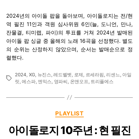
2024년의 아이돌 팝을 돌아보며, 아이돌로지는 전/현
역 필진 11인과 객원 심사위원 6인(늘, 도니언, 만나,
잔물결, 티미랩, 파이)의 투표를 거쳐 2024년 발매된
아이돌 팝 싱글 중 올해의 노래 16곡을 선정했다. 별도
의 순위는 산정하지 않았으며, 순서는 발매순으로 정
렬했다.
2024
,
XG
,
뉴진스
,
레드벨벳
,
로제
,
르세라핌
,
리센느
,
아일
Tags
릿
,
에스파
,
엔믹스
,
영파씨
,
온앤오프
,
트리플에스
Categories
PLAYLIST
아이돌로지 10주년 : 현 필진