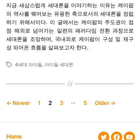
–
돌
지금 새삼스럽게 세대론을 이야기하는 이유는 케이팝
지
세
의 역사를 꿰어보는 유용한 축으로서의 세대론을 정립
드
대
래
하기 위해서이다. 이 글에서는 케이팝의 주도권이 점
론
곤
:
점 해외로 넘어가는 일련의 패러다임 전환 과정으로
부
①
세대론을 조망하며, 국내외로 케이팝이 구성 및 재구
터
2020
성 되어온 흐름을 살펴보고자 한다.
전
아
소
이
연
돌
4세대 아이돌
,
아이돌 세대론
Tags
까
팝
지
세
대
론
Posts
…
←
Newer
1
2
3
5
Older
→
pagination
Home