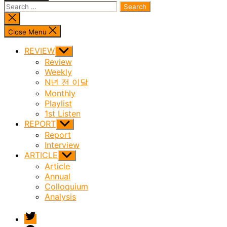
Search
for:
Close
search
Close Menu
REVIEW
Show
sub
Review
menu
Weekly
N년 전 이달
Monthly
Playlist
1st Listen
REPORT
Show
sub
Report
menu
Interview
ARTICLE
Show
sub
Article
menu
Annual
Colloquium
Analysis
twitter