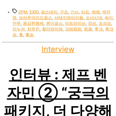
Tags
2PM
,
EXID
,
걸스데이
,
구조
,
기사
,
리프
,
매체
,
박진
영
,
브라운아이드걸스
,
서태지와아이들
,
소녀시대
,
싸이
,
안무
,
용감한형제
,
원더걸스
,
이트라이브
,
장르
,
조성모
,
지누션
,
차우진
,
철이와미애
,
크레용팝
,
핑클
,
후크
,
후크
송
,
훅
,
훅송
Categories
Interview
인터뷰 : 제프 벤
자민 ② “궁극의
패키지, 더 다양해