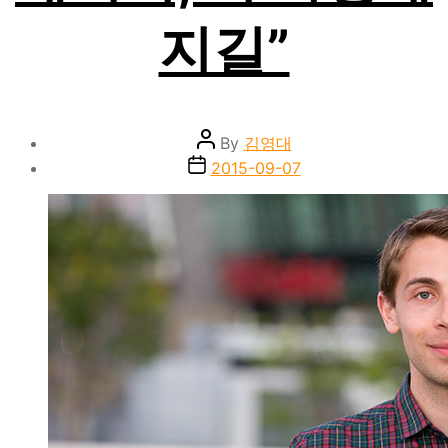
지길”
Post
By
김영대
author
Post
2015-09-07
date