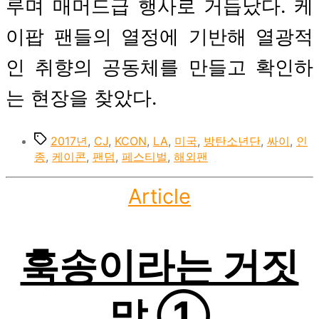
루며 매머드급 행사로 거듭났다. 케
이팝 팬들의 열정에 기반해 열광적
인 취향의 공동체를 만들고 확인하
는 현장을 찾았다.
Tags
2017년
,
CJ
,
KCON
,
LA
,
미국
,
방탄소년단
,
싸이
,
인
종
,
케이콘
,
팬덤
,
페스티벌
,
해외팬
Categories
Article
훅송이라는 거짓
말 ①