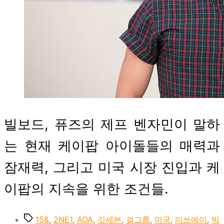
빌보드, 퓨즈의 제프 벤자민이 말하
는 현재 케이팝 아이돌들의 매력과
잠재력, 그리고 미국 시장 진입과 케
이팝의 지속을 위한 조건들.
Tags
15&
,
2NE1
,
AOA
,
갓세븐
,
걸그룹
,
미국
,
미쓰에이
,
빅