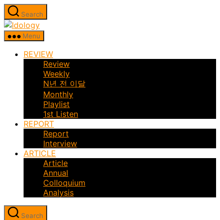
Skip
Search
to
Idology
the
Menu
content
REVIEW
Review
Weekly
N년 전 이달
Monthly
Playlist
1st Listen
REPORT
Report
Interview
ARTICLE
Article
Annual
Colloquium
Analysis
Search