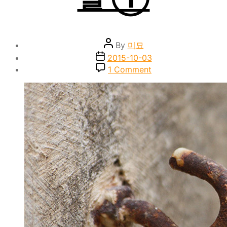
Post
By
미묘
author
Post
2015-10-03
date
on
1 Comment
훅
송
이
라
는
거
짓
말
①