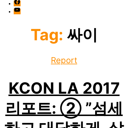
facebook
Youtube
Tag:
싸이
Categories
Report
KCON LA 2017
리포트: ② ”섬세