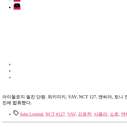
Youtube
아이돌로지 필진 단평. 위키미키, VAV, NCT 127, 앤씨아, 토니 
진에 합류했다.
Tags
John Legend
,
NCT #127
,
VAV
,
김동한
,
샤플라
,
소희
,
앤