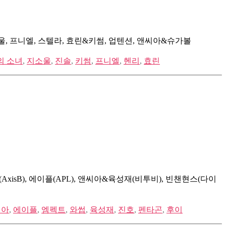
 지소울, 프니엘, 스텔라, 효린&키썸, 업텐션, 앤씨아&슈가볼
의 소녀
,
지소울
,
진솔
,
키썸
,
프니엘
,
헨리
,
효린
AxisB), 에이플(APL), 앤씨아&육성재(비투비), 빈챈현스(다이
씨아
,
에이플
,
엠펙트
,
와썹
,
육성재
,
진호
,
펜타곤
,
후이