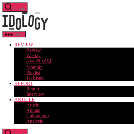
Skip
Search
to
Idology
the
content
Menu
REVIEW
Review
Weekly
N년 전 이달
Monthly
Playlist
1st Listen
REPORT
Report
Interview
ARTICLE
Article
Annual
Colloquium
Analysis