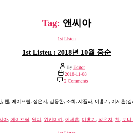
Tag:
앤씨아
Categories
1st Listen
1st Listen : 2018년 10월 중순
Post
By
Editor
author
Post
2018-11-08
date
on
2 Comments
1st
Listen
:
2018
안, 첸, 에이프릴, 정은지, 김동한, 소희, 샤플라, 이홍기, 이세흔(걸
년
10
월
씨아
,
에이프릴
,
웬디
,
위키미키
,
이세흔
,
이홍기
,
정은지
,
첸
,
토니
중
순
Categories