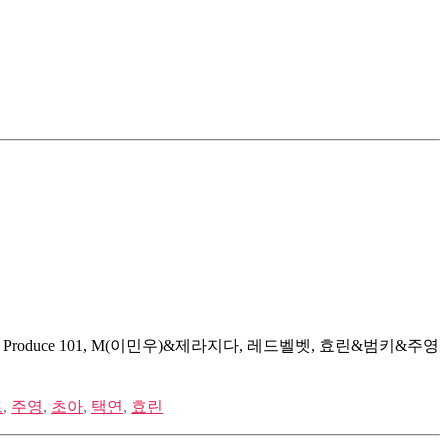
roduce 101, M(이민우)&제라지다, 레드벨벳, 효린&범키&주영
트
,
주영
,
초아
,
택연
,
효린