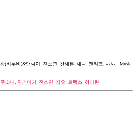
은광(비투비)&앤씨아, 전소연, 갓세븐, 새나, 엔티크, 샤샤, “Music
우주소녀
,
위키미키
,
전소연
,
지오
,
트랙스
,
하이틴