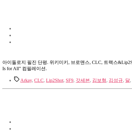
아이돌로지 필진 단평. 위키미키, 브로맨스, CLC, 트랙스&Lip2Sho
Is for All” 컴필레이션.
Tags
Arkay
,
CLC
,
Lip2Shot
,
SF9
,
갓세븐
,
김보형
,
김성규
,
달