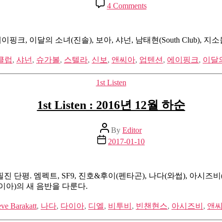
date
on
4 Comments
1st
Listen
:
2017
이핑크, 이달의 소녀(진솔), 보아, 샤넌, 남태현(South Club),
년
6
클럽
,
샤넌
,
슈가볼
,
스텔라
,
신보
,
앤씨아
,
업텐션
,
에이핑크
,
이달
월
하
Categories
1st Listen
순
1st Listen : 2016년 12월 하순
Post
By
Editor
author
Post
2017-01-10
date
단평. 엠펙트, SF9, 진호&후이(펜타곤), 나다(와썹), 아시즈비(
U.B(다이아)의 새 음반을 다룬다.
eve Barakatt
,
나다
,
다이아
,
디엘
,
비투비
,
빈챈현스
,
아시즈비
,
앤