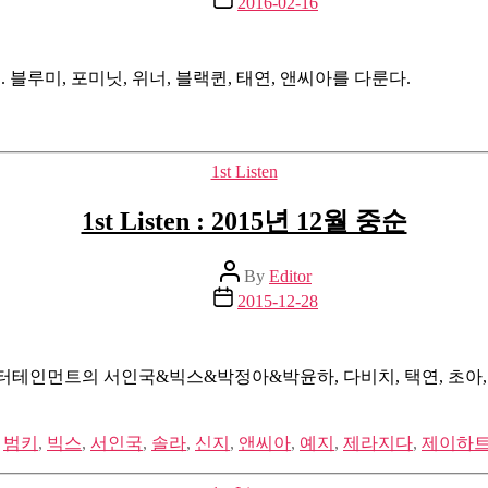
2016-02-16
date
. 블루미, 포미닛, 위너, 블랙퀸, 태연, 앤씨아를 다룬다.
Categories
1st Listen
1st Listen : 2015년 12월 중순
Post
By
Editor
author
Post
2015-12-28
date
엔터테인먼트의 서인국&빅스&박정아&박윤하, 다비치, 택연, 초아, P
,
범키
,
빅스
,
서인국
,
솔라
,
신지
,
앤씨아
,
예지
,
제라지다
,
제이하