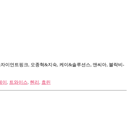
료&자이언트핑크, 오종혁&지숙, 케이&솔루션스, 앤씨아, 블락비-
케이
,
트와이스
,
헨리
,
효린