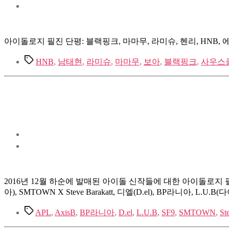
아이돌로지 필진 단평: 블랙핑크, 마마무, 라미슈, 헨리, HNB, 에
Tags
HNB
,
남태현
,
라미슈
,
마마무
,
보아
,
블랙핑크
,
사우스
2016년 12월 하순에 발매된 아이돌 신작들에 대한 아이돌로지 필진 
아), SMTOWN X Steve Barakatt, 디엘(D.el), BP라니아, L.
Tags
APL
,
AxisB
,
BP라니아
,
D.el
,
L.U.B
,
SF9
,
SMTOWN
,
St