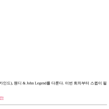
카인드), 웬디 & John Legend를 다룬다. 이번 회차부터 스큅이 필
 안