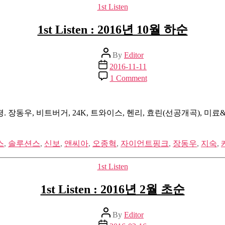
Categories
1st Listen
1st Listen : 2016년 10월 하순
Post
By
Editor
author
Post
2016-11-11
date
on
1 Comment
1st
Listen
:
2016
 장동우, 비트버거, 24K, 트와이스, 헨리, 효린(선공개곡), 미
년
10
월
스
,
솔루션스
,
신보
,
앤씨아
,
오종혁
,
자이언트핑크
,
장동우
,
지숙
,
하
순
Categories
1st Listen
1st Listen : 2016년 2월 초순
Post
By
Editor
author
Post