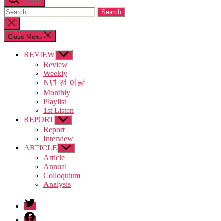
Search
Search
for:
Close
search
Close Menu
REVIEW
Show
sub
Review
menu
Weekly
N년 전 이달
Monthly
Playlist
1st Listen
REPORT
Show
sub
Report
menu
Interview
ARTICLE
Show
sub
Article
menu
Annual
Colloquium
Analysis
twitter
facebook