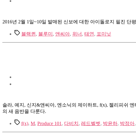
2016년 2월 1일~10일 발매된 신보에 대한 아이돌로지 필진 단평
Tags
블랙퀸
,
블루미
,
앤씨아
,
위너
,
태연
,
포미닛
솔라, 예지, 신지&앤씨아, 엔소닉의 제이하트, f(x), 젤리피쉬 
의 새 음반을 다룬다.
Tags
f(x)
,
M
,
Produce 101
,
다비치
,
레드벨벳
,
박윤하
,
박정아