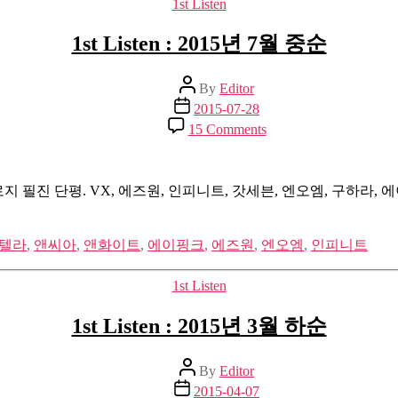
Categories
1st Listen
1st Listen : 2015년 7월 중순
Post
By
Editor
author
Post
2015-07-28
date
on
15 Comments
1st
Listen
:
2015
 필진 단평. VX, 에즈원, 인피니트, 갓세븐, 엔오엠, 구하라, 
년
7
월
텔라
,
앤씨아
,
앤화이트
,
에이핑크
,
에즈원
,
엔오엠
,
인피니트
중
순
Categories
1st Listen
1st Listen : 2015년 3월 하순
Post
By
Editor
author
Post
2015-04-07