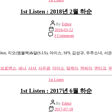
1st Listen
1st Listen : 2018년 2월 하순
Post
By
Editor
author
Post
2018-03-12
date
on
3 Comments
1st
Listen
:
2018
t, 지오(엠블랙)&달(S.I.S), 아이스, SF9, 김성규, 우주소녀, 서
년
2
월
,
브로맨스
,
새나
,
샤샤
,
서은광
,
아이스
,
알케이
,
앤씨아
,
엔티크
,
하
순
Categories
1st Listen
1st Listen : 2017년 6월 하순
Post
By
Editor
author
Post
2017-07-18