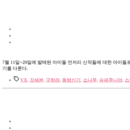
7월 11일~20일에 발매된 아이돌 언저리 신작들에 대한 아이돌로지
기를 다룬다.
Tags
VX
,
갓세븐
,
구하라
,
동방신기
,
소나무
,
슈퍼주니어
,
스