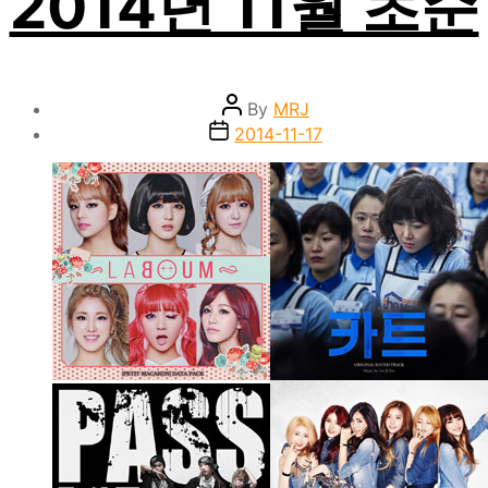
2014년 11월 초순
Post
By
MRJ
author
Post
2014-11-17
date