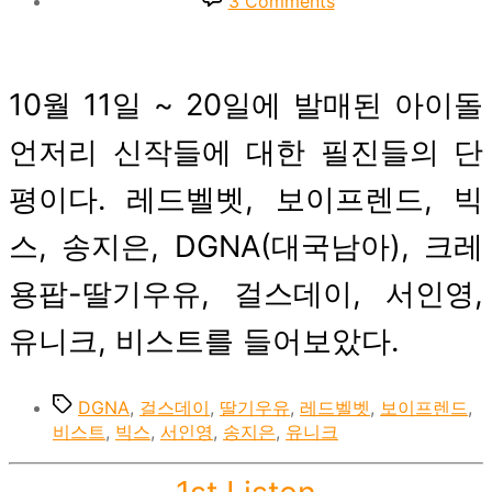
3 Comments
1st
Listen
:
2014.10.11~10.20
10월 11일 ~ 20일에 발매된 아이돌
언저리 신작들에 대한 필진들의 단
평이다. 레드벨벳, 보이프렌드, 빅
스, 송지은, DGNA(대국남아), 크레
용팝-딸기우유, 걸스데이, 서인영,
유니크, 비스트를 들어보았다.
Tags
DGNA
,
걸스데이
,
딸기우유
,
레드벨벳
,
보이프렌드
,
비스트
,
빅스
,
서인영
,
송지은
,
유니크
Categories