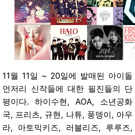
11월 11일 ~ 20일에 발매된 아이돌
언저리 신작들에 대한 필진들의 단
평이다. 하이수현, AOA, 소년공화
국, 프리츠, 규현, 나튜, 풍뎅이, 아우
라, 아토믹키즈, 러블리즈, 루루즈,