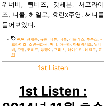
워너비, 퀸비즈, 갓세븐, 서프라이
즈, 니콜, 헤일로, 효린x주영, 써니를
들어보았다.
Tags
AOA
,
갓세븐
,
규현
,
나튜
,
니콜
,
러블리즈
,
루루즈
,
서
프라이즈
,
소년공화국
,
써니
,
아우라
,
아토믹키즈
,
워너
비
,
주영
,
퀸비즈
,
풍뎅이
,
프리츠
,
하이수현
,
헤일로
,
효
린
Categories
1st Listen
1st Listen :