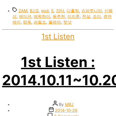
Tags
2AM
,
B.I.G
,
god
,
S
,
강타
,
디홀릭
,
슈퍼주니어
,
신혜
성
,
에이션
,
에픽하이
,
옥주현
,
이지훈
,
전설
,
조미
,
큐앤
에이
,
탑독
,
퍼펄즈
,
플레야
,
핫샷
Categories
1st Listen
1st Listen :
2014.10.11~10.2
Post
By
MRJ
author
Post
2014-10-26
date
on