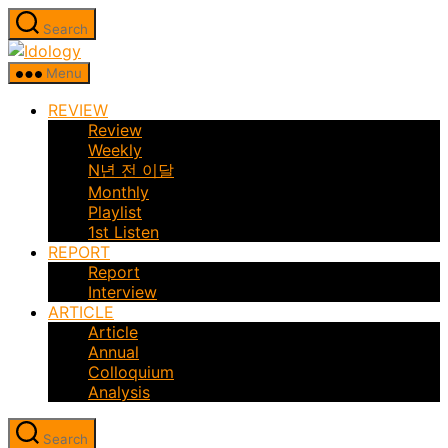
Skip
Search
to
Idology
the
Menu
content
REVIEW
Review
Weekly
N년 전 이달
Monthly
Playlist
1st Listen
REPORT
Report
Interview
ARTICLE
Article
Annual
Colloquium
Analysis
Search