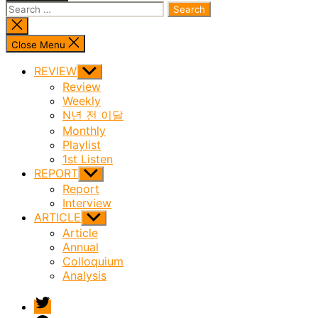
Search
for:
Close
search
Close Menu
REVIEW
Show
sub
Review
menu
Weekly
N년 전 이달
Monthly
Playlist
1st Listen
REPORT
Show
sub
Report
menu
Interview
ARTICLE
Show
sub
Article
menu
Annual
Colloquium
Analysis
twitter