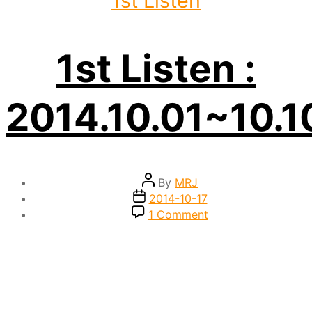
1st Listen
1st Listen :
2014.10.01~10.1
Post
By
MRJ
author
Post
2014-10-17
date
on
1 Comment
1st
Listen
:
2014.10.01~10.10