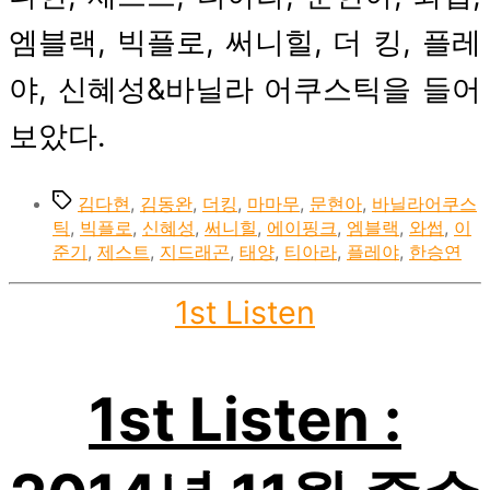
엠블랙, 빅플로, 써니힐, 더 킹, 플레
야, 신혜성&바닐라 어쿠스틱을 들어
보았다.
Tags
김다현
,
김동완
,
더킹
,
마마무
,
문현아
,
바닐라어쿠스
틱
,
빅플로
,
신혜성
,
써니힐
,
에이핑크
,
엠블랙
,
와썹
,
이
준기
,
제스트
,
지드래곤
,
태양
,
티아라
,
플레야
,
한승연
Categories
1st Listen
1st Listen :