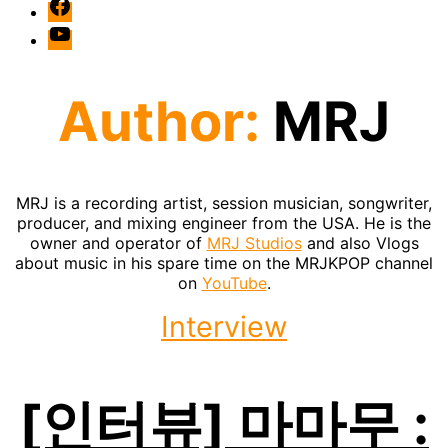
facebook
Youtube
Author:
MRJ
MRJ is a recording artist, session musician, songwriter,
producer, and mixing engineer from the USA. He is the
owner and operator of
MRJ Studios
and also Vlogs
about music in his spare time on the MRJKPOP channel
on
YouTube
.
Categories
Interview
[인터뷰] 마마무 :