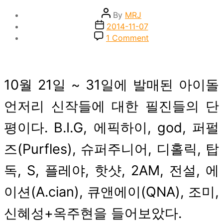
Post
By
MRJ
author
Post
2014-11-07
date
on
1 Comment
1st
Listen
:
2014.10.21~10.31
10월 21일 ~ 31일에 발매된 아이돌
언저리 신작들에 대한 필진들의 단
평이다. B.I.G, 에픽하이, god, 퍼펄
즈(Purfles), 슈퍼주니어, 디홀릭, 탑
독, S, 플레야, 핫샷, 2AM, 전설, 에
이션(A.cian), 큐앤에이(QNA), 조미,
신혜성+옥주현을 들어보았다.