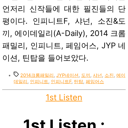
언저리 신작들에 대한 필진들의 단
평이다. 인피니트F, 샤넌, 소진&도
끼, 에이데일리(A-Daily), 2014 크롬
패밀리, 인피니트, 페임어스, JYP 네
이션, 틴탑을 들어보았다.
Tags
2014크롬패밀리
,
JYP네이션
,
도끼
,
샤넌
,
소진
,
에이
데일리
,
인피니트
,
인피니트F
,
틴탑
,
페임어스
Categories
1st Listen
1st Listen :