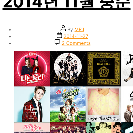
2014년 11월 중순
Post
By
MRJ
author
Post
2014-11-27
date
on
2 Comments
1st
Listen
:
2014
년
11
월
중
순