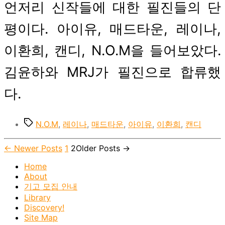
언저리 신작들에 대한 필진들의 단
평이다. 아이유, 매드타운, 레이나,
이환희, 캔디, N.O.M을 들어보았다.
김윤하와 MRJ가 필진으로 합류했
다.
Tags
N.O.M
,
레이나
,
매드타운
,
아이유
,
이환희
,
캔디
←
Newer
Posts
1
2
Older
Posts
→
Posts
pagination
Home
About
기고 모집 안내
Library
Discovery!
Site Map