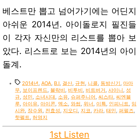
베스트만 뽑고 넘어가기에는 어딘지
아쉬운 2014년. 아이돌로지 필진들
이 각자 자신만의 리스트를 뽑아 보
았다. 리스트로 보는 2014년의 아이
돌계.
Tags
2014년
,
AOA
,
B.I
,
결산
,
규현
,
니콜
,
동방신기
,
마마
무
,
보이프렌드
,
블락비
,
비투비
,
비트버거
,
샤이니
,
성
규
,
성민
,
소녀시대
,
소유
,
슈퍼주니어
,
씨스타
,
씨엔블
루
,
아이유
,
아이콘
,
엑소
,
와썹
,
위너
,
이특
,
인피니트
,
임
시완
,
장수원
,
전효성
,
지오디
,
지코
,
카라
,
태민
,
퍼펄즈
,
핫펠트
,
허영지
Categories
1st Listen