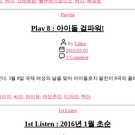
스
,
케이
,
크레용팝
,
플랜에이보이즈
,
허각
,
헤일로
워
지
Categories
Playlist
지
않
Play 8 : 아이돌 걸파워!
는
다
Post
By
Editor
author
Post
2016-03-05
date
on
1 Comment
Play
8
:
아
. 3월 8일 국제 여성의 날을 맞아 아이돌로지 필진이 8곡의 
이
돌
레이지
,
씨야
,
아이유
,
여성주의
,
티아라
,
현아
걸
파
워!
Categories
1st Listen
1st Listen : 2016년 1월 초순