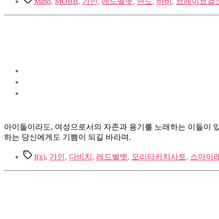
Mino
,
MOBB
,
가인
,
레드벨벳
,
면도
,
바비
,
브레이브걸
아이돌이라도, 여성으로서의 자존과 용기를 노래하는 이들이 있다
하는 당신에게도 기쁨이 되길 바라며.
Tags
f(x)
,
가인
,
다비치
,
레드벨벳
,
모리타카치사토
,
스마이