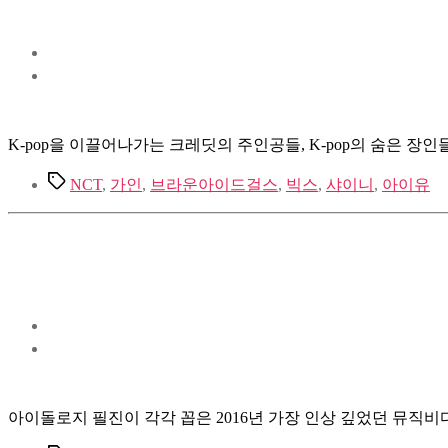
K-pop을 이끌어나가는 크레딧의 주인공들, K-pop의 숨은 장인
Tags
NCT
,
가인
,
브라운아이드걸스
,
빅스
,
샤이니
,
아이유
아이돌로지 필진이 각각 꼽은 2016년 가장 인상 깊었던 뮤직비