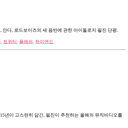
래쉬, 안다, 로드보이즈의 새 음반에 관한 아이돌로지 필진 단평.
리
,
트위티
,
플래쉬
,
하이엔드
2015년이 고스란히 담긴, 필진이 추천하는 올해의 뮤직비디오를