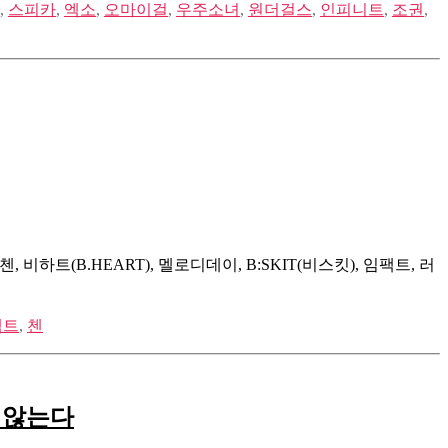
,
스피카
,
엑소
,
오마이걸
,
우주소녀
,
원더걸스
,
인피니트
,
조권
,
, 비하트(B.HEART), 멜로디데이, B:SKIT(비스킷), 임팩트, 러
팩트
,
첸
 않는다