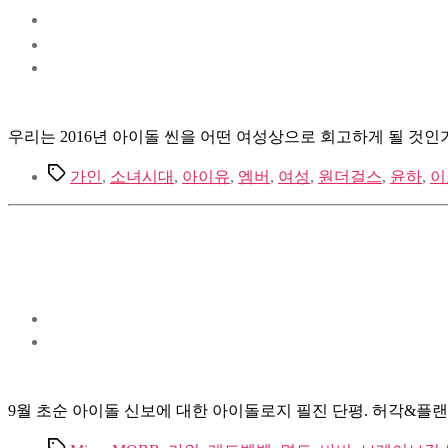
우리는 2016년 아이돌 씬을 어떤 여성상으로 회고하게 될 것
Tags
가인
,
소녀시대
,
아이유
,
엠버
,
여성
,
원더걸스
,
윤하
,
이
9월 초순 아이돌 신보에 대한 아이돌로지 필진 단평. 허각&플랜에이
Tags