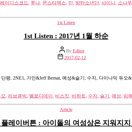
레이디스코드
,
루나
,
몬스타엑스
,
민
,
방탄소년단
,
샤이니
,
소나무
Categories
1st Listen
1st Listen : 2017년 1월 하순
Post
By
Editor
author
Post
2017-02-12
date
2NE1, 가인&Jeff Bernat, 예성&슬기, 수지, 다이나믹 듀오&첸
듀오
,
러브큐빅
,
멜로디데이
,
비스킷
,
비하트
,
수지
,
슬기
,
예성
,
임
Categories
Article
 플레이버튼 : 아이돌의 여성상은 지워지지