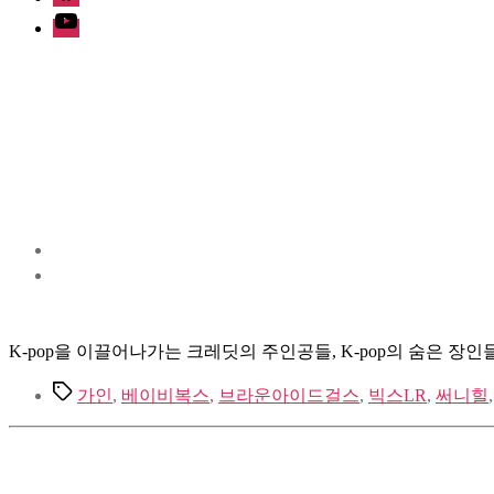
Youtube
K-pop을 이끌어나가는 크레딧의 주인공들, K-pop의 숨은 장
Tags
가인
,
베이비복스
,
브라운아이드걸스
,
빅스LR
,
써니힐