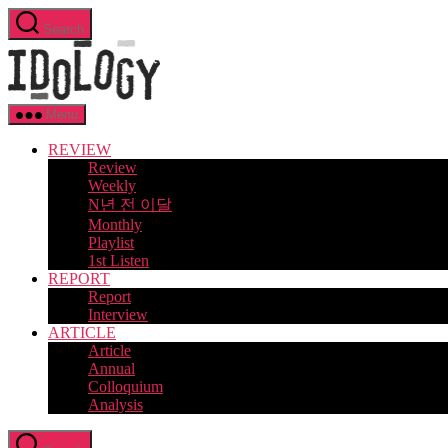
Skip
Search
to
Idology
the
content
Menu
REVIEW
Review
Weekly
N년 전 이달
Monthly
Playlist
1st Listen
REPORT
Report
Interview
ARTICLE
Article
Annual
Colloquium
Analysis