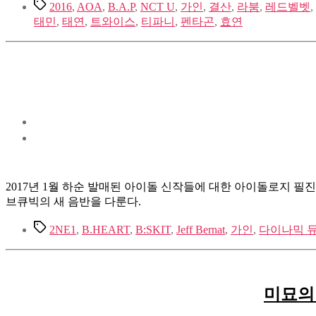
Tags
2016
,
AOA
,
B.A.P
,
NCT U
,
가인
,
결산
,
라붐
,
레드벨벳
,
태민
,
태연
,
트와이스
,
티파니
,
펜타곤
,
효연
2017년 1월 하순 발매된 아이돌 신작들에 대한 아이돌로지 필진 단평. 
브큐빅의 새 음반을 다룬다.
Tags
2NE1
,
B.HEART
,
B:SKIT
,
Jeff Bernat
,
가인
,
다이나믹 
미묘의