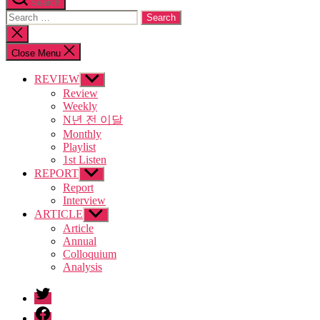
Search
Search
for:
Close
search
Close Menu
REVIEW
Show
sub
Review
menu
Weekly
N년 전 이달
Monthly
Playlist
1st Listen
REPORT
Show
sub
Report
menu
Interview
ARTICLE
Show
sub
Article
menu
Annual
Colloquium
Analysis
twitter
facebook