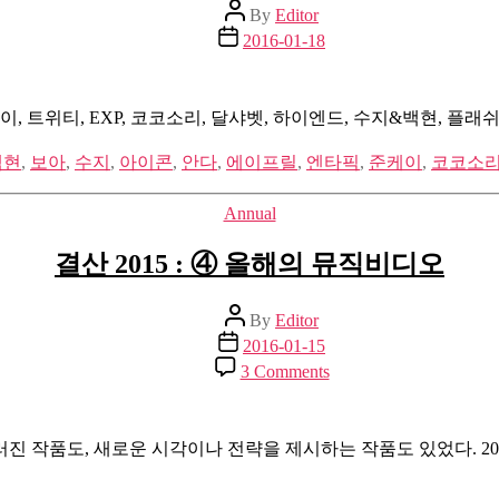
Post
By
Editor
author
Post
2016-01-18
date
케이, 트위티, EXP, 코코소리, 달샤벳, 하이엔드, 수지&백현, 플
백현
,
보아
,
수지
,
아이콘
,
안다
,
에이프릴
,
엔타픽
,
준케이
,
코코소
Categories
Annual
결산 2015 : ④ 올해의 뮤직비디오
Post
By
Editor
author
Post
2016-01-15
date
on
3 Comments
결
산
2015
러진 작품도, 새로운 시각이나 전략을 제시하는 작품도 있었다. 
:
④
올