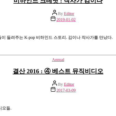
비하인드 크레딧 : 작사가 김이나
Post
By
Editor
author
Post
2019-01-02
date
들이 들려주는 K-pop 비하인드 스토리. 김이나 작사가를 만났다.
Categories
Annual
결산 2016 : ④ 베스트 뮤직비디오
Post
By
Editor
author
Post
2017-03-09
date
디오들.