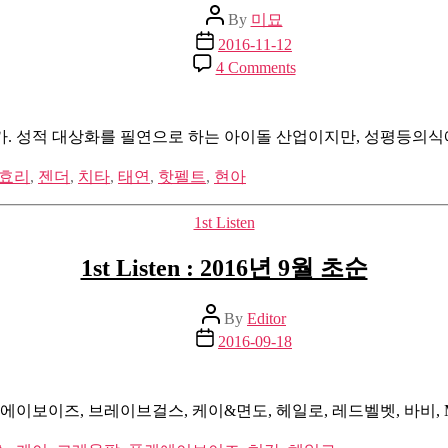
Post
By
미묘
author
Post
2016-11-12
date
on
4 Comments
미
묘
의
인가. 성적 대상화를 필연으로 하는 아이돌 산업이지만, 성평등의식
플
레
효리
,
젠더
,
치타
,
태연
,
핫펠트
,
현아
이
버
Categories
1st Listen
튼
:
1st Listen : 2016년 9월 초순
아
이
돌
Post
By
Editor
author
의
Post
2016-09-18
여
date
성
상
보이즈, 브레이브걸스, 케이&면도, 헤일로, 레드벨벳, 바비, Min
은
지