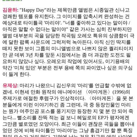
김윤하
: "Happy Day"라는 제목만큼 앨범은 시종일관 신나고
경쾌한 템포를 유지한다. 그 이미지를 압축시켜 완성하는 건
예상대로 타이틀곡 '마리야'. "너를 좋아하고 있다는 말이야 /
아직은 말할 수 없다는 말이야" 같은 가사는 심히 진부하지만
앨범 대부분의 곡을 담당한 작곡팀 오레오 특유의 상큼함이 극
에 달한 팝록 사운드에 그럭저럭 녹아든다. 아직 신인 딱지를
떼지 못한 보이 그룹의 미니앨범으로 나쁘지 않은 퀄리티이지
만 곧 데뷔 3년 차를 앞둔 시점에서는 좀 더 과감한 도전도 필
요하지 않았나 싶다. 오레오의 작업에 있어서도, 이기용배의
약간 '미쳐 있던' 부분은 전부 용배 쪽의 파이였나 싶은 의구심
이 들게 한다.
유제상
: 마리가 나왔으니 김신우의 '마리'를 언급할 수밖에 없
겠네. 이현세 만화 원작의 애니메이션 〈아마게돈〉(1996)의
주제가로 애절한 후렴구가 인상적이다. 〈아마게돈〉을 못 본
분들에게 이런 이야기하긴 좀 그런데, 극 중 등장인물인 마리
는 뭔가 여주인공 포스를 풍기지만 등장한 지 몇 분 안 되어 죽
는다... 뻘소리를 잔뜩 적는 걸 보니 헤일로의 EP가 평자에겐
그만큼 별로였던 모양이다. 최근 이들이 괜찮은 곡들을 뽑아내
었던 것에 비해 타이틀인 '마리야'는 그냥 흥겹기만 할 뿐 특징
적인 요소가 거의 없다. 기억에 남는 것은 친구와 애인 사이에