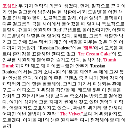
조성민
: 두 가지 맥락의 의문이 생겼다. 먼저, 질적으로 큰 차이
가 없는 걸그룹이 범람하는 현 상황에서 '레드벨벳'을 어떤 색
깔로 인식해야 할까. 노골적으로 말해, 이번 앨범의 트랙들이
다른 걸그룹의 곡들 사이에서 틀어졌을 때 얼마나 독보적으로
들릴까. 팬들이 염원하던 'Red' 콘셉트로 돌아왔다지만, 어쩐지
레드벨벳의 색깔은 더 옅어져 있다. 둘째로, 그룹의 색깔만 남
기고 그 안에 있는 멤버 개개인의 색깔을 지우는 것은 과연 어
디까지 가능할까. "Russian Roulette"에는
'행복'
에서 고음을 찌
르며 존재감을 표출하던 웬디도 없고,
'Ice Cream Cake'
의 도
입부를 시원하게 열어주던 슬기도 없다. 설상가상,
'Dumb
Dumb'
까지만 해도 꽤 아이코닉했던 안무가 'Russian
Roulette'에서는 그저 소녀시대의 '훗'을 재연하는 데에 그친 듯
한 인상을 준다. 아이돌의 주된 콘텐츠 중 하나가 멤버 각자의
캐릭터와 그에 맞춘 롤플레잉, 그리고 거기서 파생되는 관계
구도나 에피소드 따위임을 감안할 때, 레드벨벳은 이 점들을
강화하고 진행시키는 방향보다는 축소하는 방향으로 걸어왔
다. 여기에 심지어 그룹 자체가 씬에서 갖고 있던 영역과 캐릭
터, 역할마저도 모호해지고 있으니, 확실히 위기라 할 만하다.
어쩌면 이번 앨범이 이전작
"The Velvet"
보다 더 위험한지도
모르겠다. 아이돌 제1의 생존 원칙부터 다시 점검해야 할 때 아
닐까.