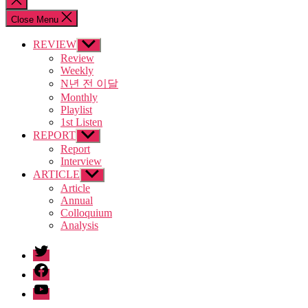
search
Close Menu
REVIEW
Show
sub
Review
menu
Weekly
N년 전 이달
Monthly
Playlist
1st Listen
REPORT
Show
sub
Report
menu
Interview
ARTICLE
Show
sub
Article
menu
Annual
Colloquium
Analysis
twitter
facebook
Youtube