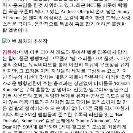
처 사운드임을 한껏 시위하고 있고, 최근 NCT를 비롯해 탁월
한 곡을 꾸준히 써내고 있는 Andreas Oberg의 손이 닿은 'Sunny
Afternoon'은 웬디의 여성적인 보컬의 매력이 한껏 드러난 사랑
스러운 곡이다. 음악적으로 특별히 흠을 잡기 어려운 훌륭한
팝 앨범이다.
김윤하
: 데뷔 이후 괴이한 레드와 우아한 벨벳 양쪽에서 당기
는 힘에 줄곧 팽팽하던 고무줄이 '탕' 소리를 내며 끊겼다. 다섯
명의 소녀는 뮤직비디오를 통해 여전히 특유의 무표정을 유지
하지만, 그 표정은 이제 자신들의 세계를 구성하는 요소가 아
닌 외부의 시선에 맞서는 대응기제로서 작용한다. 이러한 갑작
스러운 방향전환이 주는 충격과는 상관없이 타이틀곡 'Russian
Roulette'은 무척 훌륭한 팝 넘버다. 산뜻한 멜로디와 장난스런
칩튠 사운드의 조화, 적당한 무게를 유지하면서도 속도감을 잃
지 않는 리듬 파트와 귀신처럼 밀고 당기는 코러스까지 잘 만
든 걸 팝의 정석이라 해도 손색이 없다. 다른 곡들 역시 마찬가
지다. 최근 SM산 앨범들의 준수한 수록곡 라인을 잇는 'Bad
Dracula', 'Some Love' 같은 노래에서 'Sunny Afternoon', 'My
Dear'처럼 90년대 활약하던 1세대 걸그룹의 모습을 떠올리게