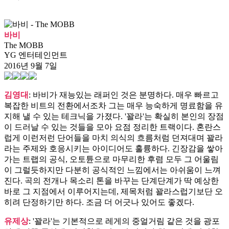
바비
The MOBB
YG 엔터테인먼트
2016년 9월 7일
김영대
: 바비가 재능있는 래퍼인 것은 분명하다. 매우 빠르고
복잡한 비트의 전환에서조차 그는 매우 능숙하게 명료함을 유
지해 낼 수 있는 테크닉을 가졌다. '꽐라'는 확실히 본인의 장점
이 드러날 수 있는 것들을 모아 요점 정리한 트랙이다. 혼란스
럽게 이런저런 단어들을 마치 의식의 흐름처럼 던져대며 꽐라
라는 주제와 호응시키는 아이디어도 훌륭하다. 긴장감을 쌓아
가는 트랩의 공식, 오토튠으로 마무리한 후렴 모두 그 어울림
이 그럴듯하지만 다분히 공식적인 느낌에서는 아쉬움이 느껴
진다. 곡의 전개나 목소리 톤을 바꾸는 단계단계가 딱 예상한
바로 그 지점에서 이루어지는데, 제목처럼 꽐라스럽기보단 오
히려 단정하기만 하다. 조금 더 어긋나 있어도 좋겠다.
유제상
: '꽐라'는 기본적으로 레게의 중얼거림 같은 것을 광포