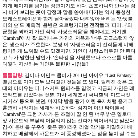
지게 페이지를 넘기는 장면이기도 하다. 초조하니까 반주는 잠
시 비켜 보라는 듯이 감정과 말을 쏟아내다가는 역시 풍성한
오케스트레이션과 함께 날아올랐다 내려앉아 버리는 '반딧불
이의 숲'도 매혹적. 음반은 으르렁거리던 전작들과 '피어나'의
균형을 꾀하며 가인 식의 '사랑스러움'을 꿰어내고, 거기엔
'Carnival'에서 잘 드러나는 가인의 저음과 '너무 고급스럽지 않
은' 생소리가 주효한다. 분명 이 '사랑스러움'이 전작들에 비해
평이하게 느껴질 수도 있겠지만, 가인이 사랑스러우면 안 된다
고 누가 말한단 말인가. '손타킹'을 사랑했으나 스스로를 아름
다웠다 자신하는 가인은 불편한 사람들?
돌돌말링
: 김이나 이민수 콤비가 2011년 아이유 "Last Fantasy"
앨범으로 이미 모두 보여줬던 것들을 또 냈다. 달라진 것은 그
때의 아이유는 미니스커트 원피스를 입었고 지금의 가인은 레
오타드를 입었다는 것뿐. 가사 세계조차 써니힐의 '미드나잇
서커스' 등으로 봤던, 마지막 밤을 광기 어린 축제처럼 즐기고
홀연히 사라지는 세계와 비슷하다. 심지어 이번 타이틀곡
'Carnival'은 그런 가사가 톤 조절이 잘 안 된 너무 밝은 멜로디
및 사운드와 부딪혀 어울리지 않는 신파가 되어버리고 말았다.
김-이 콤비를 꾸준히 좇은 팬이라면 리얼 악기를 치밀하게 배
치하고 배열해서 사운드가 더 풍성해졌다는 점을 높이 살 수도