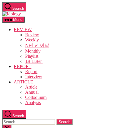
Skip
Search
to
Idology
the
content
Menu
REVIEW
Review
Weekly
N년 전 이달
Monthly
Playlist
1st Listen
REPORT
Report
Interview
ARTICLE
Article
Annual
Colloquium
Analysis
Search
Search
for:
Close