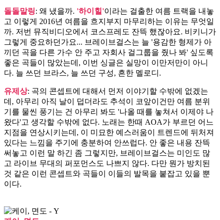
돌돌말링
: 왜 냈을까.
'하이힐'
이라는 걸출한 여름 트랙을 내놓
고 이렇게 2016년 여름을 흐지부지 마무리하는 이유는 무엇일
까. 저번 뮤직비디오에서 코스프레도 잔뜩 했잖아요. 비키니가
그렇게 중요하던가요... 브레이브걸스는 늘 '용감한 형제가 아
끼던 곡을 다른 가수 안 주고 자회사 걸그룹을 줬나 봐' 싶도록
좋은 곡들이 많았는데, 이번 싱글은 실망이 이만저만이 아니
다. 늘 쓰던 브라스, 늘 쓰던 구성, 흔한 멜로디.
유제상
: 곡의 콘셉트에 대해서 먼저 이야기할 수밖에 없겠는
데, 아무리 아직 날이 덥더라도 추석이 코앞이건만 여름 분위
기를 물씬 풍기는 건 아무리 봐도 '나올 때를 놓쳐서 이제야 나
왔다'고 생각할 수밖에 없다. 노래는 한때 AOA가 부르던 어느
지점을 연상시키는데, 이 미묘한 예스러움이 트렌드에 뒤처져
있다는 느낌을 주기에 충분하여 안쓰럽다. 안 좋은 내용 잔뜩
써놓고 이런 말 하긴 좀 그렇지만, 브레이브걸스는 미인도 많
고 라이브 무대의 퍼포먼스도 나쁘지 않다. 다만 뭔가 방치된
것 같은 이런 콘셉트와 곡들이 이들의 발목을 붙잡고 있을 뿐
이다.