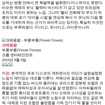
상되는 방향 안에서 큰 폭발력을 발휘한다거나 하지도 못한다.
비슷한 색채의 유닛 '블락비 바스타즈'가 갖고 있던 의외성에
조차도 미치지 못하는 느낌. 그나마 '빨리 전화해'의 무드가 빅
뱅의 데뷔 초기 '아이돌 시절'을 연상케 해서 이 유닛의 다음 행
보를 기대하게 하는 근거가 되어주고는 있지만, 확실히 이것만
으로는 부족하겠다. YG이고, 위너이고, 아이콘이니까.
크레용팝
부릉부릉(Vroom Vroom)
크롬 엔터테인먼트
2016년 9월 9일
미묘
: 본격적인 유로 디스코의 격하면서도 어딘가 설렁설렁한
느낌이 재미있는 대조를 이룬다. 저예산의 질감을 연상케 할
정도로 기합 없는 버스와 찔러대는 코러스로 양분된 보컬은 크
레용팝의 캐릭터성과 포지셔닝을 잘 반영한다. 아저씨들에게
통할 법한 행사장 트로트풍의 가사 소재와 소녀성을 강조하는
치기 어린 의태어들이 강력한 노림수로 자리하는 것도 같은 맥
락. 대체로 이런 조합은 불편함을 가득 안기기 딱 좋을 것이지