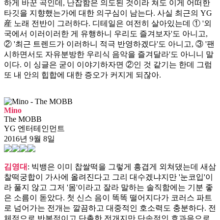
하게 바꾼 곡인데, 난잡함은 의도된 것이라 쳐도 이게 어떠한
타깃을 지향했는가에 대한 의구심이 남는다. 사실 최근의 YG
産 노래 전반이 그러하다. 디테일은 여전히 살아있는데 ① '외
국에서 이러이러한 게 유행하니 우리도 즐겨보자'도 아니고,
② '최근 트렌드가 이러하니 적극 반영하겠다'도 아니고, ③ '팬
시하면서도 자유분방한 우리식 음악을 즐겨달라'도 아니니 말
이다. 이 싱글은 굳이 이야기하자면 ②인 것 같기는 한데 그럼
또 내 안의 힙합에 대한 증오가 커지게 되잖아.
Mino
The MOBB
YG 엔터테인먼트
2016년 9월 8일
김영대
: 빅뱅은 이미 찹쌀떡을 그렇게 흥겹게 외쳐댔는데 새삼
찰떡궁합이 가사에 올려진다고 그리 대수겠냐지만 '눈코입'이
라 풀지 않고 그저 '몸'이라고 잘라 말하는 솔직함에는 기분 좋
은 소름이 돋았다. 첫 신스 음이 똑똑 떨어지다가 코러스 파트
로 넘어가는 전개는 깔끔하고 대중적인 호소력도 충분하다. 전
체적으로 반복적이고 단촐한 전개지만 단속적인 효과음으로