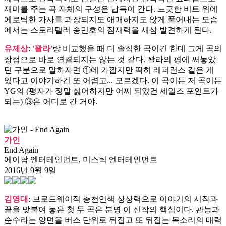
재미를 주는 곡 자체의 구성은 납득이 간다. 느긋한 비트 위에
에로틱한 가사를 과장되지도 애매하지도 않게 풀어내는 모습
에서는 스토리텔러 송민호의 잠재력을 새삼 발견하게 된다.
유제상
:
'꽐라'
랑 비교했을 때 더 솔직한 곡이긴 한데 그게 곡의
장점으로 바로 연결되지는 않는 것 같다. 꽐라의 평에 써놓았
던 구분으로 말하자면 ①에 가깝지만 딱히 레퍼런스 같은 게
있다고 이야기하긴 또 어렵고... 모르겠다. 이 곡이든 저 곡이든
YG의 (평자가 정말 싫어하지만 어찌 되었건 세일즈 포인트가
되는) ③은 어디로 간 거야.
가인
End Again
에이팝 엔터테인먼트, 미스틱 엔터테인먼트
2016년 9월 9일
김영대
: 브로드웨이적 총천연색 상상력으로 이야기의 시작과
끝을 맞붙여 놓은 첫 두 곡은 분명 이 신작의 핵심이다. 관능과
순수라는 양면을 버스 단위로 뒤집고 또 뒤집는 목소리의 매력