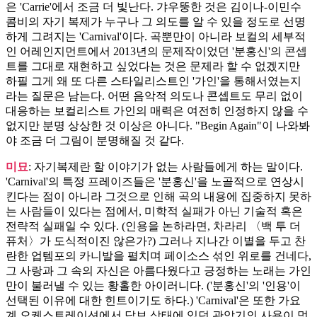
은 'Carrie'에서 조금 더 빛난다. 갸우뚱한 것은 김이나-이민수
콤비의 자기 복제가 누구나 그 의도를 알 수 있을 정도로 선명
하게 그려지는 'Carnival'이다. 곡뿐만이 아니라 보컬의 세부적
인 어레인지먼트에서 2013년의 문제작이었던 '분홍신'의 콘셉
트를 그대로 재현하고 싶었다는 것은 문제라 할 수 없겠지만
하필 그게 왜 또 다른 스타일리스트인 '가인'을 통해서였는지
라는 질문은 남는다. 어떤 음악적 의도나 콘셉트도 무리 없이
대응하는 보컬리스트 가인의 매력은 여전히 인정하지 않을 수
없지만 분명 상상한 것 이상은 아니다. "Begin Again"이 나와봐
야 조금 더 그림이 분명해질 것 같다.
미묘
: 자기복제란 할 이야기가 없는 사람들에게 하는 말이다.
'Carnival'의 특정 프레이즈들은 '분홍신'을 노골적으로 연상시
킨다는 점이 아니라 그것으로 인해 곡의 내용에 집중하지 못하
는 사람들이 있다는 점에서, 미학적 실패가 아닌 기술적 혹은
전략적 실패일 수 있다. (인용을 논하라면, 차라리 〈백 투 더
퓨처〉가 도식적이진 않은가?) 그러나 지나간 이별을 두고 찬
란한 업템포의 카니발을 펼치며 페이소스 섞인 위로를 건네다,
그 사랑과 그 속의 자신은 아름다웠다고 긍정하는 노래는 가인
만이 불러낼 수 있는 황홀한 아이러니다. ('분홍신'의 '인용'이
선택된 이유에 대한 힌트이기도 하다.) 'Carnival'은 또한 가요
계 오케스트레이션에서 답보 상태에 있던 관악기의 사용이 멋