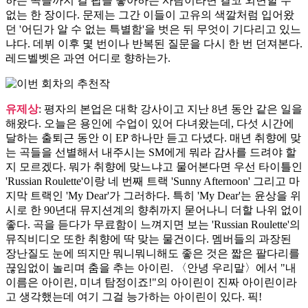
하는 곡들까지 걸 팝을 좋아하는 사람이라면 결코 외면할 수
없는 한 장이다. 문제는 그간 이들이 고유의 색깔처럼 입어왔
던 '어딘가 알 수 없는 특별함'을 벗은 뒤 무엇이 기다리고 있느
냐다. 데뷔 이후 몇 번이나 반복된 질문을 다시 한 번 던져본다.
레드벨벳은 과연 어디로 향하는가.
유제상
: 평자의 본업은 대학 강사이고 지난 8년 동안 같은 일을
해왔다. 오늘은 용인에 수업이 있어 다녀왔는데, 다섯 시간에
달하는 출퇴근 동안 이 EP 하나만 듣고 다녔다. 매년 취향에 맞
는 곡들을 선별해서 내주시는 SM에게 뭐라 감사를 드려야 할
지 모르겠다. 뭐가 취향에 맞느냐고 물어본다면 우선 타이틀인
'Russian Roulette'이랑 네 번째 트랙 'Sunny Afternoon' 그리고 마
지막 트랙인 'My Dear'가 그러하다. 특히 'My Dear'는 윤상을 위
시로 한 90년대 뮤지션계의 향취까지 묻어나니 더할 나위 없이
좋다. 곡을 듣다가 무료함이 느껴지면 보는 'Russian Roulette'의
뮤직비디오 또한 취향에 딱 맞는 물건이다. 멤버들의 과장된
장난질도 눈에 띄지만 뭐니뭐니해도 좋은 것은 짧은 팔다리를
끊임없이 놀리며 춤을 추는 아이린. 〈안녕 우리말〉에서 "내
이름은 아이린, 미녀 탐정이죠!"의 아이린이 진짜 아이린이라
고 생각했는데 여기 그걸 능가하는 아이린이 있다. 픽!