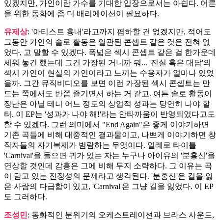
있겠지만, 가인이란 가수를 기대한 입장으로서는 아쉽다. 어른
을 위한 동화에 좀 더 배리에이션이 필요하다.
유제상
: '아티스트 흉내'라고까지 폄하할 건 없겠지만, 적어도
그동안 가인의 솔로 활동은 일관된 콘셉트 같은 것은 전혀 없
었다, 고 말할 수 있겠다. 폭넓은 섹시 콘셉트 같은 걸 한가운데
세워 놓긴 했는데 그건 가장된 거니까 뭐... '진실 혹은 대담'의
섹시 가인이 현실의 가인이라고 느끼는 수용자가 얼마나 있었
을까. 그간 뮤직비디오를 보면 이런 가장된 섹시 콘셉트는 만
드는 쪽에서도 반쯤 즐기면서 하는 거 같고. 여튼 솔로 활동이
장난은 아닐 테니 어느 정도의 상업적 성과는 당연히 나야 할
터. 이 EP는 '성과가 나야 해!'라는 안타까움이 반영되었다고도
할 수 있겠다. 그런 의미에서 "End Again"은 좋게 이야기하면
기존 곡들에 비해 대중적인 결과물이고, 나쁘게 이야기하면 창
작자들의 자기복제가 범람하는 무엇이다. 일례로 타이틀
'Carnival'을 들으면 귀가 있는 자는 누구나 아이유의 '분홍신'을
연상할 것인데 감흥은 그에 비해 무지 소략하다. 그 이유는 곡
이 담고 있는 진정성의 문제라고 생각된다. '분홍신'은 길을 잃
은 사람의 다급함이 있고, 'Carnival'은 그냥 길을 잃었다. 이 EP
도 그러하다.
조성민
: 동화적인 분위기의 오케스트레이션과 브라스 사운드,