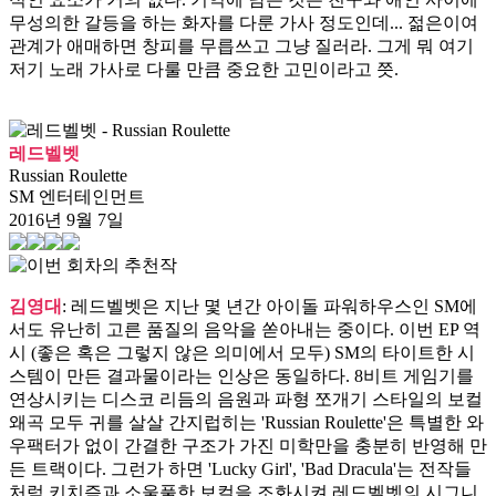
무성의한 갈등을 하는 화자를 다룬 가사 정도인데... 젊은이여
관계가 애매하면 창피를 무릅쓰고 그냥 질러라. 그게 뭐 여기
저기 노래 가사로 다룰 만큼 중요한 고민이라고 쯧.
레드벨벳
Russian Roulette
SM 엔터테인먼트
2016년 9월 7일
김영대
: 레드벨벳은 지난 몇 년간 아이돌 파워하우스인 SM에
서도 유난히 고른 품질의 음악을 쏟아내는 중이다. 이번 EP 역
시 (좋은 혹은 그렇지 않은 의미에서 모두) SM의 타이트한 시
스템이 만든 결과물이라는 인상은 동일하다. 8비트 게임기를
연상시키는 디스코 리듬의 음원과 파형 쪼개기 스타일의 보컬
왜곡 모두 귀를 살살 간지럽히는 'Russian Roulette'은 특별한 와
우팩터가 없이 간결한 구조가 가진 미학만을 충분히 반영해 만
든 트랙이다. 그런가 하면 'Lucky Girl', 'Bad Dracula'는 전작들
처럼 키치즘과 소울풀한 보컬을 조화시켜 레드벨벳의 시그니