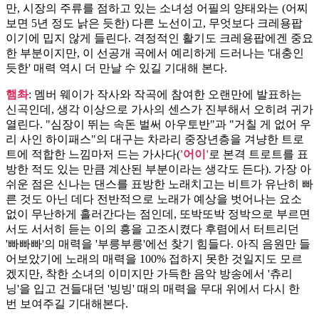
만, 시장의 주류를 점하고 있는 소녀성 어필의 양태와는 (어찌
보면 5년 정도 낡은 듯한) 다른 노선이고, 무엇보다 크레용팝
이기에 밉지 않게 들린다. 격정적인 활기도 크레용팝에겐 중요
한 부분이지만, 이 선공개 곡에서 예리하게 드러나는 '대충인
듯한' 매력 역시 더 만날 수 있길 기대해 본다.
햄촤
: 멤버 웨이가 작사와 작곡에 참여한 오랜만에 발표하는
신곡인데, 생각 이상으로 가사의 센스가 진부해서 오히려 귀가
열린다. "심장이 뛰는 속돈 벌써 아우토반"과 "거칠 게 없어 우
리 사인 하이패스"의 대구는 차라리 중장년층을 겨냥한 트로
트에 적합한 느낌마저 드는 가사다(
'어이'
로 본격 트로트를 표
방한 적도 있는 만큼 계산된 부분이라는 생각도 든다). 가장 아
쉬운 점은 신나는 댄스를 표방한 노래치고는 비트가 유난히 빠
른 것도 아닌 데다 전반적으로 노래가 예상을 벗어나는 요소
없이 무난하게 흘러간다는 점인데, 또박또박 정박으로 부르면
서도 서서히 듣는 이의 흥을 고조시켰다 후렴에서 터트리던
'빠빠빠'의 매력을 '부릉부릉'에선 찾기 힘들다. 아직 음원만 들
어보았기에 노래의 매력을 100% 접하지 못한 것일지도 모르
겠지만, 착한 소녀의 이미지만 가득한 음악 방송에서 '츄리
닝'을 입고 건들대던 '빙빙' 때의 매력을 무대 위에서 다시 한
번 보여주길 기대해본다.