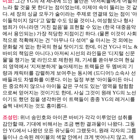
미묘
: 그간 YG의 새 세대에 느낀 불만은 '아저씨들에게 어필하
느라 할 것을 못 한다'는 점이었는데, 이제야 속이 뚫리는 것 같
다. 세 장의 싱글 모두가 술이라는 주제로 연결돼 있는 점이 '아
이돌적이지 않다'고 말할 수도 있을 것이나, 여성혐오나 형사
범죄가 아니라면 '거친 젊음'을 표현할 수 있는 (한국 대중음악
에서 용인되는) 가장 적당한 지점이긴 하다. (물론 이것이 사회
적으로 적확해지는 건 "아무나 다 섞여" 술 마시는 것 외에는
문화랄 게 없는 한국의 현실 탓이기도 한데, 이건 YG나 미노 &
바비의 책임은 아니다.) 아저씨 시선의 라인들은 '디지털 신문
물'을 챙기는 몇 라인으로 제한된 채, 기세를 쏟아부으며 현실
의 영역에서 '지저분하게' 놀아제끼는 트랙들은 두 멤버의 기
량과 캐릭터를 강렬하게 보여주는 동시에 (드디어!) 소속사 선
배들과도 차별화를 이룬다. 이는 일정 부분 '아이돌이든 아니
든 중요하지 않으나 아이돌 같은 구석도 있는' 영역을 탐험함
으로써 얻어지는 것이기도 한데, 사실 그것이 원래 YG의 노선
이기도 했던 점을 생각하면 이 트랙들이 종종 YG의 레거시를
슬쩍 내비치는 것도 흥미롭다.
조성민
: 위너 송민호와 아이콘 바비가 각각 이루었던 성취를
감안할 때, 기대에 비해서는 조금 뻔한 결과물이 나왔다. 그동
안 YG에서 나왔던 모든 유닛들이 그랬듯이, 원래 각자의 그룹
들이나 소속된 레이블의 색깔 안에서 크게 벗어나지 않고, 예