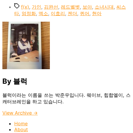
Tags
f(x)
,
가인
,
김완선
,
레드벨벳
,
보아
,
소녀시대
,
씨스
타
,
엄정화
,
엑소
,
이효리
,
젠더
,
퀴어
,
현아
By 블럭
블럭이라는 이름을 쓰는 박준우입니다. 웨이브, 힙합엘이, 스
캐터브레인을 하고 있습니다.
View Archive
→
Home
About