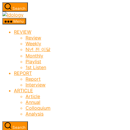
Skip
Search
to
Idology
the
Menu
content
REVIEW
Review
Weekly
N년 전 이달
Monthly
Playlist
1st Listen
REPORT
Report
Interview
ARTICLE
Article
Annual
Colloquium
Analysis
Search