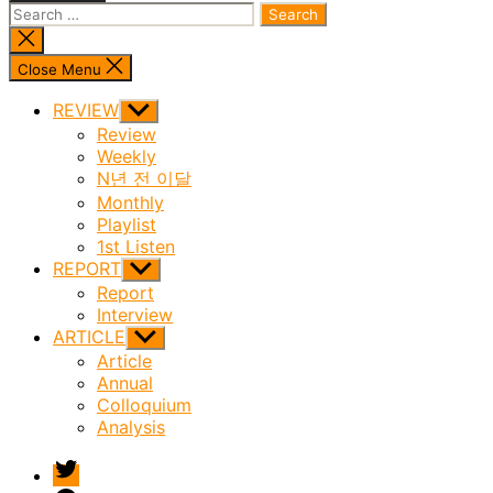
Search
for:
Close
search
Close Menu
REVIEW
Show
sub
Review
menu
Weekly
N년 전 이달
Monthly
Playlist
1st Listen
REPORT
Show
sub
Report
menu
Interview
ARTICLE
Show
sub
Article
menu
Annual
Colloquium
Analysis
twitter