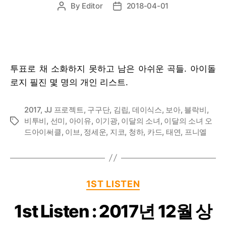
By
Editor
2018-04-01
Post
Post
author
date
투표로 채 소화하지 못하고 남은 아쉬운 곡들. 아이돌
로지 필진 몇 명의 개인 리스트.
2017
,
JJ 프로젝트
,
구구단
,
김립
,
데이식스
,
보아
,
블락비
,
비투비
,
선미
,
아이유
,
이기광
,
이달의 소녀
,
이달의 소녀 오
Tags
드아이써클
,
이브
,
정세운
,
지코
,
청하
,
카드
,
태연
,
프니엘
Categories
1ST LISTEN
1st Listen : 2017년 12월 상