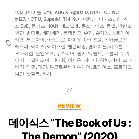
(여자)아이들
,
3YE
,
AB6IX
,
Agust D
,
B1A4
,
CL
,
NCT
#127
,
NCT U
,
SuperM
,
T1419
,
네이처
,
데이식스
,
데이식
스 EoD
,
동키즈 I:KAN
,
레드벨벳
,
몬스타엑스
,
문별
,
방탄소
년단
,
밴디트
,
베리베리
,
블랙핑크
,
슈가
,
슈퍼엠
,
스트레이
키즈
,
써드아이
,
아스트로
,
아이유
,
아이즈원
,
에버글로우
,
Tags
에스파
,
에이스
,
에이프릴
,
엔플라잉
,
엔하이픈
,
여자친구
,
오마이걸
,
온앤오프
,
우주소녀
,
원어스
,
원호
,
위클리
,
위키
미키
,
이달의소녀
,
이대휘
,
정세운
,
제니어
,
청하
,
카이
,
크래
비티
,
태민
,
태연
,
투모로우바이투게더
,
트와이스
,
프로미스
나인
,
핫펠트
,
화사
Categories
REVIEW
데이식스 “The Book of Us :
The Demon” (2020)