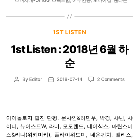
소녀시대-Oh!GG
,
스펙트럼
,
여주인공
,
오마이걸
,
펜타곤
Categories
1ST LISTEN
1st Listen : 2018년 6월 하
순
on
By
Editor
2018-07-14
2 Comments
Post
Post
1st
author
date
Listen
:
2018
년
아이돌로지 필진 단평. 문샤인&하민우, 박경, 샤넌, 샤
6
이니, 뉴이스트W, 라비, 모모랜드, 데이식스, 마틴스미
월
하
스&리나(위키미키), 플라이위드미, 네온펀치, 엘리스,