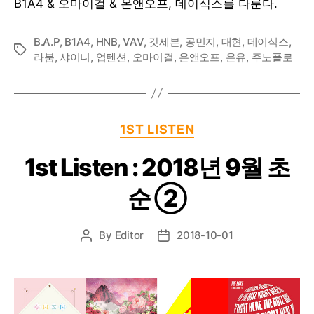
B1A4 & 오마이걸 & 온앤오프, 데이식스를 다룬다.
B.A.P
,
B1A4
,
HNB
,
VAV
,
갓세븐
,
공민지
,
대현
,
데이식스
,
Tags
라붐
,
샤이니
,
업텐션
,
오마이걸
,
온앤오프
,
온유
,
주노플로
Categories
1ST LISTEN
1st Listen : 2018년 9월 초
순 ②
By
Editor
2018-10-01
Post
Post
author
date