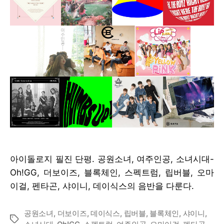
아이돌로지 필진 단평. 공원소녀, 여주인공, 소녀시대-
Oh!GG, 더보이즈, 블록체인, 스펙트럼, 립버블, 오마
이걸, 펜타곤, 샤이니, 데이식스의 음반을 다룬다.
공원소녀
,
더보이즈
,
데이식스
,
립버블
,
블록체인
,
샤이니
,
Tags