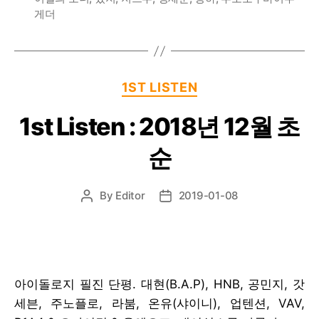
게더
Categories
1ST LISTEN
1st Listen : 2018년 12월 초
순
By
Editor
2019-01-08
Post
Post
author
date
아이돌로지 필진 단평. 대현(B.A.P), HNB, 공민지, 갓
세븐, 주노플로, 라붐, 온유(샤이니), 업텐션, VAV,