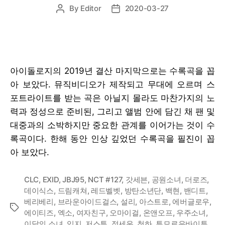
By
Editor
2020-03-27
Post
Post
author
date
아이돌로지의 2019년 결산 마지막으로는 수록곡을 꼽
아 보았다. 뮤직비디오가 제작되고 무대에 오르며 스
포트라이트를 받는 곡은 아닐지 몰라도 마찬가지의 노
력과 정성으로 준비된, 그리고 앨범 안에 담긴 채 팬 및
대중과의 소박하지만 중요한 관계를 이어가는 것이 수
록곡이다. 한해 동안 인상 깊었던 수록곡을 필진이 꼽
아 보았다.
CLC
,
EXID
,
JBJ95
,
NCT #127
,
갓세븐
,
공원소녀
,
더로즈
,
데이식스
,
드림캐쳐
,
레드벨벳
,
방탄소년단
,
백현
,
밴디트
,
베리베리
,
브라운아이드걸스
,
설리
,
아스트로
,
에버글로우
,
Tags
에이티즈
,
엑소
,
여자친구
,
오마이걸
,
온앤오프
,
우주소녀
,
이달의 소녀
,
있지
,
저스투
,
정세운
,
청하
,
투모로우바이투