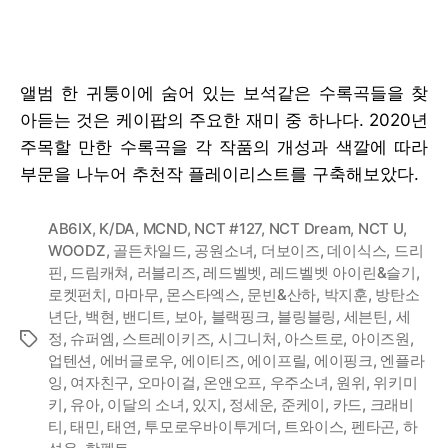
산
2020
:
⑤
앨범 한 귀퉁이에 숨어 있는 보석같은 수록곡들을 찾
올
아듣는 것은 케이팝의 주요한 재미 중 하나다. 2020년
해
의
주목할 만한 수록곡을 각 작품의 개성과 색깔에 따라
수
부문을 나누어 추천작 플레이리스트를 구축해보았다.
록
곡
AB6IX
,
K/DA
,
MCND
,
NCT #127
,
NCT Dream
,
NCT U
,
Playlist
WOODZ
,
골든차일드
,
공원소녀
,
더보이즈
,
데이식스
,
드리
핀
,
드림캐쳐
,
러블리즈
,
레드벨벳
,
레드벨벳 아이린&슬기
,
로켓펀치
,
마마무
,
몬스타엑스
,
문빈&산하
,
박지훈
,
방탄소
년단
,
백현
,
밴디트
,
보아
,
블랙핑크
,
블링블링
,
세븐틴
,
세
정
,
슈퍼엠
,
스트레이키즈
,
시그니처
,
아스트로
,
아이즈원
,
Tags
업텐션
,
에버글로우
,
에이티즈
,
에이프릴
,
에이핑크
,
엔플라
잉
,
여자친구
,
오마이걸
,
온앤오프
,
우주소녀
,
원위
,
위키미
키
,
유아
,
이달의 소녀
,
있지
,
정세운
,
준케이
,
카드
,
크래비
티
,
태민
,
태연
,
투모로우바이투게더
,
트와이스
,
펜타곤
,
하