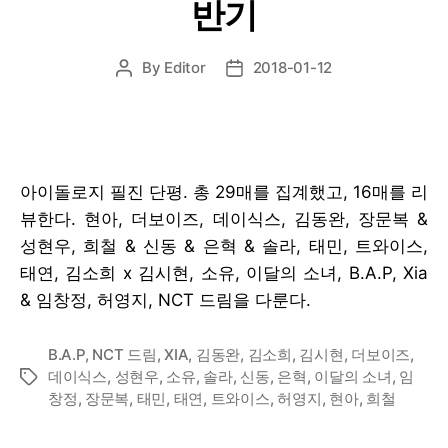
반기
By
Editor
2018-01-12
Post
Post
author
date
아이돌로지 필진 단평. 총 29매를 집계했고, 16매를 리
뷰한다. 현아, 더보이즈, 데이식스, 김동완, 장문복 &
성현우, 희철 & 신동 & 은혁 & 솔라, 태민, 트와이스,
태연, 김소희 x 김시현, 소유, 이달의 소녀, B.A.P, Xia
& 임창정, 허영지, NCT 드림을 다룬다.
B.A.P
,
NCT 드림
,
XIA
,
김동완
,
김소희
,
김시현
,
더보이즈
,
데이식스
,
성현우
,
소유
,
솔라
,
신동
,
은혁
,
이달의 소녀
,
임
Tags
창정
,
장문복
,
태민
,
태연
,
트와이스
,
허영지
,
현아
,
희철