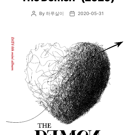
By
하루살이
2020-05-31
Post
Post
author
date