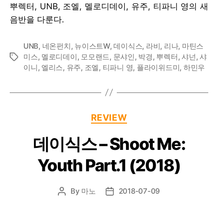
순
뿌렉터, UNB, 조엘, 멜로디데이, 유주, 티파니 영의 새
음반을 다룬다.
UNB
,
네온펀치
,
뉴이스트W
,
데이식스
,
라비
,
리나
,
마틴스
미스
,
멜로디데이
,
모모랜드
,
문샤인
,
박경
,
뿌렉터
,
샤넌
,
샤
Tags
이니
,
엘리스
,
유주
,
조엘
,
티파니 영
,
플라이위드미
,
하민우
Categories
REVIEW
데이식스 – Shoot Me:
Youth Part.1 (2018)
By
마노
2018-07-09
Post
Post
author
date