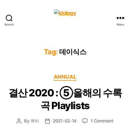
Search
Menu
Idology
Tag:
데이식스
Categories
ANNUAL
결산 2020 : ⑤올해의 수록
곡 Playlists
on
By
퀴비
2021-02-14
1 Comment
Post
Post
결
author
date