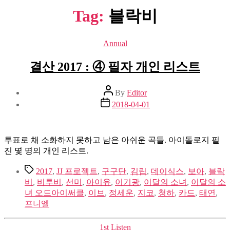
Tag:
블락비
Categories
Annual
결산 2017 : ④ 필자 개인 리스트
Post
By
Editor
author
Post
2018-04-01
date
투표로 채 소화하지 못하고 남은 아쉬운 곡들. 아이돌로지 필
진 몇 명의 개인 리스트.
Tags
2017
,
JJ 프로젝트
,
구구단
,
김립
,
데이식스
,
보아
,
블락
비
,
비투비
,
선미
,
아이유
,
이기광
,
이달의 소녀
,
이달의 소
녀 오드아이써클
,
이브
,
정세운
,
지코
,
청하
,
카드
,
태연
,
프니엘
Categories
1st Listen