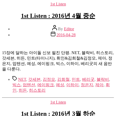
Categories
1st Listen
1st Listen : 2016년 4월 중순
Post
By
Editor
author
Post
2016-04-28
date
15장에 달하는 아이돌 신보 필진 단평. NET, 블락비, 히스토리,
갓세븐, 히든, 민트(타이니지), 휘인&김희철&김정모, 제아, 정
은지, 업텐션, 예성, 에이핑크, 빅스, 이하이, 베리굿의 새 음반
을 다룬다.
Tags
NET
,
갓세븐
,
김정모
,
김희철
,
민트
,
베리굿
,
블락비
,
빅스
,
업텐션
,
에이핑크
,
예성
,
이하이
,
정은지
,
제아
,
휘
인
,
히든
,
히스토리
Categories
1st Listen
1st Listen : 2016년 3월 하순