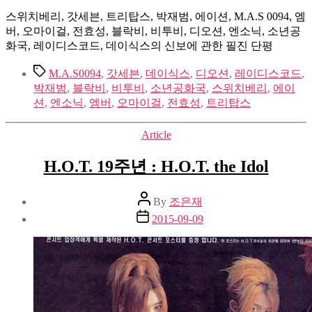
스위치베리, 갓세븐, 트리탑스, 박재범, 에이션, M.A.S 0094, 엠
버, 오마이걸, 전효성, 블락비, 비투비, 디오션, 엔소닉, 소년공
화국, 레이디스코드, 데이식스의 신보에 관한 필진 단평
Tags
M.A.S0094
,
갓세븐
,
데이식스
,
디오션
,
레이디스코드
,
박재범
,
블락비
,
비투비
,
소년공화국
,
스위치베리
,
에이
션
,
엔소닉
,
엠버
,
오마이걸
,
전효성
,
트리탑스
Categories
Article
H.O.T. 19주년 : H.O.T. the Idol
Post
By
조은재
author
Post
2015-09-09
date