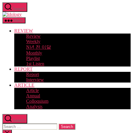
Skip
Search
to
Idology
the
content
Menu
REVIEW
Review
Weekly
N년 전 이달
Monthly
Playlist
1st Listen
REPORT
Report
Interview
ARTICLE
Article
Annual
Colloquium
Analysis
Search
Search
for:
Close