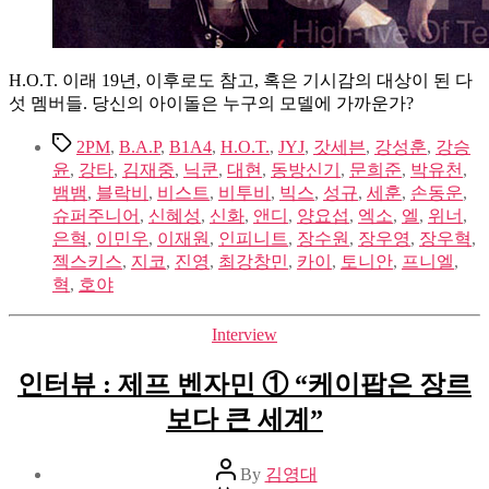
H.O.T. 이래 19년, 이후로도 참고, 혹은 기시감의 대상이 된 다
섯 멤버들. 당신의 아이돌은 누구의 모델에 가까운가?
Tags
2PM
,
B.A.P
,
B1A4
,
H.O.T.
,
JYJ
,
갓세븐
,
강성훈
,
강승
윤
,
강타
,
김재중
,
닉쿤
,
대현
,
동방신기
,
문희준
,
박유천
,
뱀뱀
,
블락비
,
비스트
,
비투비
,
빅스
,
성규
,
세훈
,
손동운
,
슈퍼주니어
,
신혜성
,
신화
,
앤디
,
양요섭
,
엑소
,
엘
,
위너
,
은혁
,
이민우
,
이재원
,
인피니트
,
장수원
,
장우영
,
장우혁
,
젝스키스
,
지코
,
진영
,
최강창민
,
카이
,
토니안
,
프니엘
,
혁
,
호야
Categories
Interview
인터뷰 : 제프 벤자민 ① “케이팝은 장르
보다 큰 세계”
Post
By
김영대
author