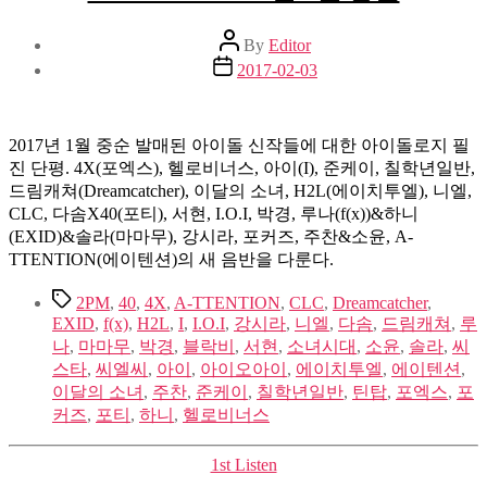
Post
By
Editor
author
Post
2017-02-03
date
2017년 1월 중순 발매된 아이돌 신작들에 대한 아이돌로지 필
진 단평. 4X(포엑스), 헬로비너스, 아이(I), 준케이, 칠학년일반,
드림캐쳐(Dreamcatcher), 이달의 소녀, H2L(에이치투엘), 니엘,
CLC, 다솜X40(포티), 서현, I.O.I, 박경, 루나(f(x))&하니
(EXID)&솔라(마마무), 강시라, 포커즈, 주찬&소윤, A-
TTENTION(에이텐션)의 새 음반을 다룬다.
Tags
2PM
,
40
,
4X
,
A-TTENTION
,
CLC
,
Dreamcatcher
,
EXID
,
f(x)
,
H2L
,
I
,
I.O.I
,
강시라
,
니엘
,
다솜
,
드림캐쳐
,
루
나
,
마마무
,
박경
,
블락비
,
서현
,
소녀시대
,
소윤
,
솔라
,
씨
스타
,
씨엘씨
,
아이
,
아이오아이
,
에이치투엘
,
에이텐션
,
이달의 소녀
,
주찬
,
준케이
,
칠학년일반
,
틴탑
,
포엑스
,
포
커즈
,
포티
,
하니
,
헬로비너스
Categories
1st Listen