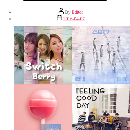
Post
By
Editor
author
Post
2016-04-07
date