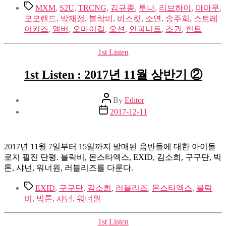
Tags
MXM
,
S2U
,
TRCNG
,
김규종
,
루나
,
리브하이
,
마마무
,
모모랜드
,
박재정
,
블락비
,
비스킷
,
소연
,
송주희
,
스트레
이키즈
,
엠버
,
오마이걸
,
오션
,
인피니트
,
조권
,
힌트
Categories
1st Listen
1st Listen : 2017년 11월 상반기 ②
Post
By
Editor
author
Post
2017-12-11
date
2017년 11월 7일부터 15일까지 발매된 음반들에 대한 아이돌
로지 필진 단평. 블락비, 몬스타엑스, EXID, 김소희, 구구단, 빅
톤, 샤넌, 워너원, 러블리즈를 다룬다.
Tags
EXID
,
구구단
,
김소희
,
러블리즈
,
몬스타엑스
,
블락
비
,
빅톤
,
샤넌
,
워너원
Categories
1st Listen