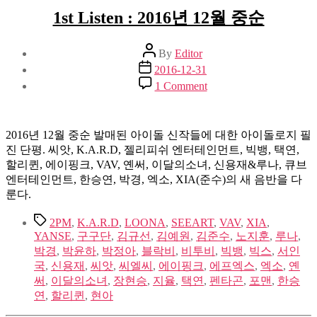
1st Listen : 2016년 12월 중순
Post
By
Editor
author
Post
2016-12-31
date
on
1 Comment
1st
Listen
:
2016
2016년 12월 중순 발매된 아이돌 신작들에 대한 아이돌로지 필
년
진 단평. 씨앗, K.A.R.D, 젤리피쉬 엔터테인먼트, 빅뱅, 택연,
12
할리퀸, 에이핑크, VAV, 옌써, 이달의소녀, 신용재&루나, 큐브
월
엔터테인먼트, 한승연, 박경, 엑소, XIA(준수)의 새 음반을 다
중
룬다.
순
Tags
2PM
,
K.A.R.D
,
LOONA
,
SEEART
,
VAV
,
XIA
,
YANSE
,
구구단
,
김규선
,
김예원
,
김준수
,
노지훈
,
루나
,
박경
,
박윤하
,
박정아
,
블락비
,
비투비
,
빅뱅
,
빅스
,
서인
국
,
신용재
,
씨앗
,
씨엘씨
,
에이핑크
,
에프엑스
,
엑소
,
옌
써
,
이달의소녀
,
장현승
,
지율
,
택연
,
펜타곤
,
포맨
,
한승
연
,
할리퀸
,
현아