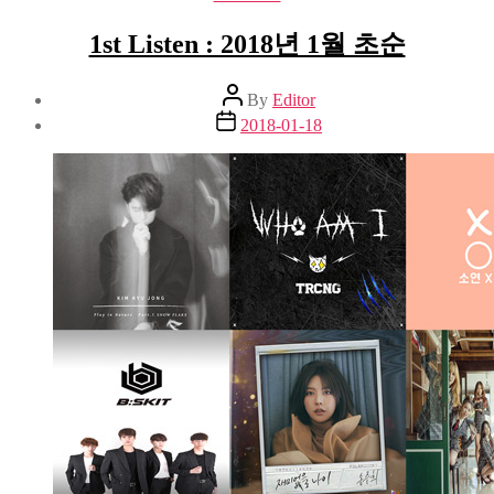
1st Listen : 2018년 1월 초순
Post
By
Editor
author
Post
2018-01-18
date