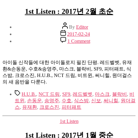
1st Listen : 2017년 2월 초순
Post
By
Editor
author
Post
2017-02-24
date
on
1 Comment
1st
Listen
:
2017
아이돌 신작들에 대한 아이돌로지 필진 단평. 레드벨벳, 유재
년
환&손동운, 수호&송영주, 마스크, 블락비, SF9, 피터패트, 식
2
스밤, 크로스진, H.U.B., NCT 드림, 비트윈, 써니힐, 원더걸스
월
의 새 음반을 다룬다.
초
순
Tags
H.U.B.
,
NCT 드림
,
SF9
,
레드벨벳
,
마스크
,
블락비
,
비
트윈
,
손동운
,
송영주
,
수호
,
식스밤
,
신보
,
써니힐
,
원더걸
스
,
유재환
,
크로스진
,
피터패트
Categories
1st Listen
1st Listen : 2017년 1월 중순