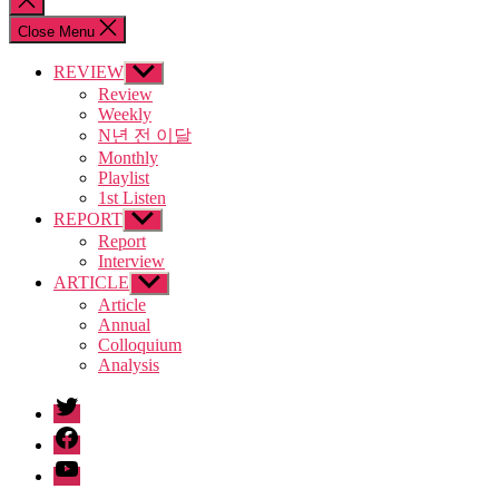
search
Close Menu
REVIEW
Show
sub
Review
menu
Weekly
N년 전 이달
Monthly
Playlist
1st Listen
REPORT
Show
sub
Report
menu
Interview
ARTICLE
Show
sub
Article
menu
Annual
Colloquium
Analysis
twitter
facebook
Youtube