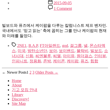
Post
2015-09-05
date
on
1 Comment
인
터
뷰
빌보드와 퓨즈에서 케이팝을 다루는 칼럼니스트 제프 벤자민.
:
국내에서도 ‘믿고 읽는’ 축에 꼽히는 그를 만나 케이팝의 현재
제
와 미래를 들었다.
프
벤
Tags
2NE1
,
B.A.P
,
FT아일랜드
,
god
,
걸그룹
,
넬
,
몬스타엑
자
스
,
미국
,
방탄소년단
,
보아
,
보이밴드
,
블락비
,
빌보드
,
소
민
녀시대
,
신화
,
씨엔블루
,
씨엘
,
아이유
,
원더걸스
,
인터뷰
,
①
인피니트
,
정용화
,
존박
,
케이콘
,
케이팝
,
퓨즈
,
힙합
“케
이
Posts
←
Newer
Posts
1
2
3
Older
Posts
→
팝
은
pagination
Home
장
About
르
기고 모집 안내
보
Library
다
Discovery!
Site Map
큰
세