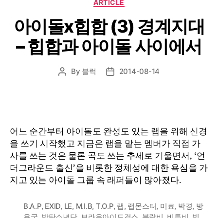
Categories
ARTICLE
아이돌x힙합 (3) 경계지대
– 힙합과 아이돌 사이에서
By
블럭
2014-08-14
Post
Post
author
date
어느 순간부터 아이돌도 완성도 있는 랩을 위해 신경
을 쓰기 시작했고 지금은 랩을 맡는 멤버가 직접 가
사를 쓰는 것은 물론 곡도 쓰는 추세로 기울면서, ‘언
더그라운드 출신’을 비롯한 정체성에 대한 욕심을 가
지고 있는 아이돌 그룹 속 래퍼들이 많아졌다.
B.A.P
,
EXID
,
LE
,
M.I.B
,
T.O.P
,
랩
,
랩몬스터
,
미료
,
박경
,
방
용국
,
방탄소년단
,
브라운아이드걸스
,
블락비
,
비투비
,
빅