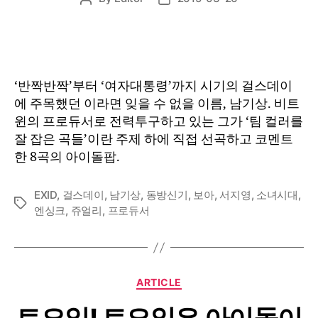
author
date
‘반짝반짝’부터 ‘여자대통령’까지 시기의 걸스데이
에 주목했던 이라면 잊을 수 없을 이름, 남기상. 비트
윈의 프로듀서로 전력투구하고 있는 그가 ‘팀 컬러를
잘 잡은 곡들’이란 주제 하에 직접 선곡하고 코멘트
한 8곡의 아이돌팝.
EXID
,
걸스데이
,
남기상
,
동방신기
,
보아
,
서지영
,
소녀시대
,
Tags
엔싱크
,
쥬얼리
,
프로듀서
Categories
ARTICLE
토요일! 토요일은 아이돌이