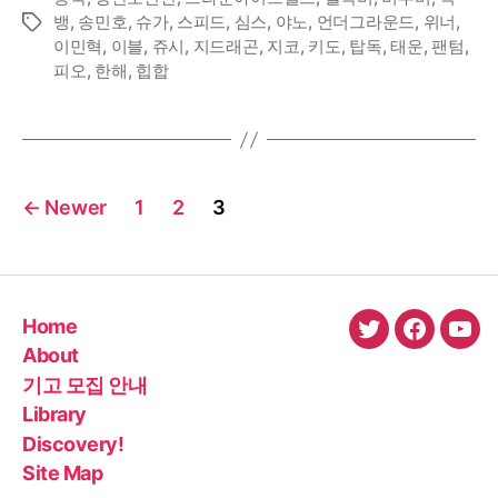
뱅
,
송민호
,
슈가
,
스피드
,
심스
,
야노
,
언더그라운드
,
위너
,
Tags
이민혁
,
이블
,
쥬시
,
지드래곤
,
지코
,
키도
,
탑독
,
태운
,
팬텀
,
피오
,
한해
,
힙합
Posts
←
Newer
1
2
3
pagination
Home
twitter
faceboo
You
About
기고 모집 안내
Library
Discovery!
Site Map