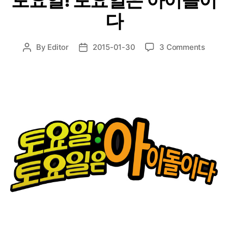
다
on
By
Editor
2015-01-30
3 Comments
Post
Post
토
author
date
요
일!
토
요
일
은
아
이
돌
이
다