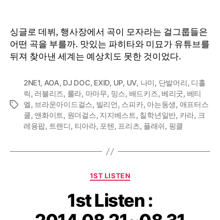
싱글로 데뷔, 행사장에서 곡이 모자라는 걸그룹들은
어떤 곡을 부를까. 맛있는 파히타와 미묘가 유튜브를
뒤져 찾아낸 세계는 예상치도 못한 것이었다.
2NE1
,
AOA
,
DJ DOC
,
EXID
,
UP
,
UV
,
나미
,
단발머리
,
디홀
릭
,
러블리즈
,
룰라
,
마마무
,
밍스
,
배드키즈
,
베리굿
,
베티
엘
,
브라운아이드걸스
,
빌리언
,
스피카
,
아는동생
,
애프터스
Tags
쿨
,
앤화이트
,
원더걸스
,
지지베스트
,
칠학년일반
,
카라
,
크
레용팝
,
트랜디
,
티아라
,
포텐
,
프리츠
,
플래쉬
,
핑클
Categories
1ST LISTEN
1st Listen :