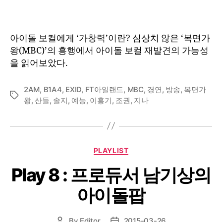
아이돌 보컬에게 ‘가창력’이란? 심상치 않은 ‘복면가
왕(MBC)’의 흥행에서 아이돌 보컬 재발견의 가능성
을 읽어보았다.
2AM
,
B1A4
,
EXID
,
FT아일랜드
,
MBC
,
경연
,
방송
,
복면가
Tags
왕
,
산들
,
솔지
,
예능
,
이홍기
,
조권
,
지나
Categories
PLAYLIST
Play 8 : 프로듀서 남기상의
아이돌팝
By
Editor
2015-03-26
Post
Post