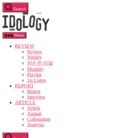
Skip
Search
to
Idology
the
content
Menu
REVIEW
Review
Weekly
N년 전 이달
Monthly
Playlist
1st Listen
REPORT
Report
Interview
ARTICLE
Article
Annual
Colloquium
Analysis