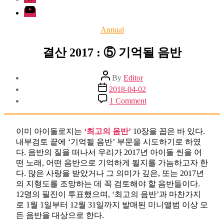
Youtube
Categories
Annual
결산 2017 : ⑤ 기억될 음반
Post
By
Editor
author
Post
2018-04-02
date
on
1 Comment
결
산
2017
이미 아이돌로지는
‘최고의 음반’
10장을 꼽은 바 있다.
:
내부검토 끝에 ‘기억될 음반’ 부문을 시도하기로 하였
⑤
다. 음반의 질을 떠나서 우리가 2017년 아이돌 씬을 어
기
떤 노래, 어떤 음반으로 기억하게 될지를 가늠하고자 한
억
다. 많은 사랑을 받았거나 그 의미가 깊은, 또는 2017년
될
의 지형도를 조망하는 데 꼭 검토해야 할 음반들이다.
음
12명의 필진이 투표했으며, ‘최고의 음반’과 마찬가지
반
로 1월 1일부터 12월 31일까지 발매된 미니앨범 이상 모
든 음반을 대상으로 한다.