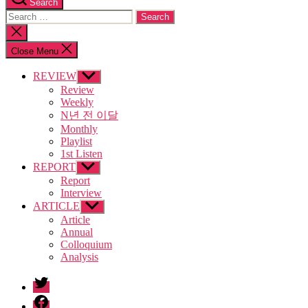
Search
Search
for:
Close
search
Close Menu
REVIEW
Show
sub
Review
menu
Weekly
N년 전 이달
Monthly
Playlist
1st Listen
REPORT
Show
sub
Report
menu
Interview
ARTICLE
Show
sub
Article
menu
Annual
Colloquium
Analysis
twitter
facebook