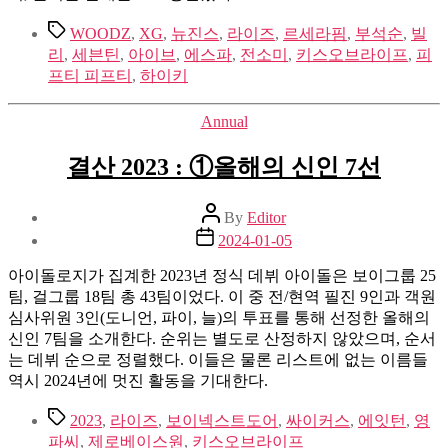
Tags
WOODZ
,
XG
,
뉴진스
,
라이즈
,
르세라핌
,
부석순
,
빌
리
,
세븐틴
,
아이브
,
에스파
,
전소미
,
키스오브라이프
,
피
프티 피프티
,
하이키
Categories
Annual
결산 2023 : ①올해의 신인 7선
Post
By
Editor
author
Post
2024-01-05
date
아이돌로지가 집계한 2023년 정식 데뷔 아이돌은 보이그룹 25
팀, 걸그룹 18팀 총 43팀이었다. 이 중 전/현역 필진 9인과 객원
심사위원 3인(도니언, 파이, 늘)의 투표를 통해 선정한 올해의
신인 7팀을 소개한다. 순위는 별도로 산정하지 않았으며, 순서
는 데뷔 순으로 정렬했다. 이들은 물론 리스트에 없는 이름들
역시 2024년에 멋진 활동을 기대한다.
Tags
2023
,
라이즈
,
보이넥스트도어
,
싸이커스
,
에잇턴
,
영
파씨
,
제로베이스원
,
키스오브라이프