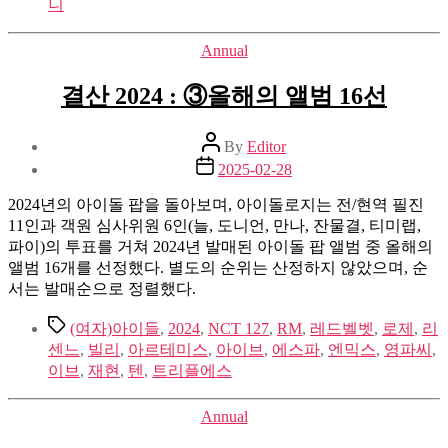
니
Categories
Annual
결산 2024 : ③올해의 앨범 16선
Post
By
Editor
author
Post
2025-02-28
date
2024년의 아이돌 팝을 돌아보며, 아이돌로지는 전/현역 필진
11인과 객원 심사위원 6인(늘, 도니언, 만나, 잔물결, 티미랩,
파이)의 투표를 거쳐 2024년 발매된 아이돌 팝 앨범 중 올해의
앨범 16개를 선정했다. 별도의 순위는 산정하지 않았으며, 순
서는 발매순으로 정렬했다.
Tags
(여자)아이들
,
2024
,
NCT 127
,
RM
,
레드벨벳
,
로제
,
리
센느
,
빌리
,
아르테미스
,
아이브
,
에스파
,
엔믹스
,
영파씨
,
이브
,
재현
,
텐
,
트리플에스
Categories
Annual