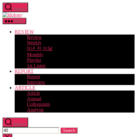
Skip
Search
to
Idology
the
content
Menu
REVIEW
Review
Weekly
N년 전 이달
Monthly
Playlist
1st Listen
REPORT
Report
Interview
ARTICLE
Article
Annual
Colloquium
Analysis
Search
Search
for:
Close