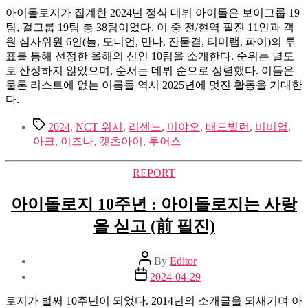
아이돌로지가 집계한 2024년 정식 데뷔 아이돌은 보이그룹 19
팀, 걸그룹 19팀 총 38팀이었다. 이 중 전/현역 필진 11인과 객
원 심사위원 6인(늘, 도니언, 만나, 잔물결, 티미랩, 파이)의 투
표를 통해 선정한 올해의 신인 10팀을 소개한다. 순위는 별도
로 산정하지 않았으며, 순서는 데뷔 순으로 정렬했다. 이들은
물론 리스트에 없는 이름들 역시 2025년에 멋진 활동을 기대한
다.
Tags
2024
,
NCT 위시
,
리센느
,
미야오
,
배드빌런
,
비비업
,
아크
,
이즈나
,
캣츠아이
,
투어스
Categories
REPORT
아이돌로지 10주년 : 아이돌로지는 사랑
을 싣고 (前 필진)
Post
By
Editor
author
Post
2024-04-29
date
로지가 벌써 10주년이 되었다. 2014년의 소개글을 되새기며 아