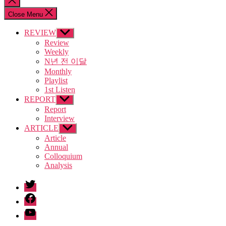
search
Close Menu
REVIEW
Show
sub
Review
menu
Weekly
N년 전 이달
Monthly
Playlist
1st Listen
REPORT
Show
sub
Report
menu
Interview
ARTICLE
Show
sub
Article
menu
Annual
Colloquium
Analysis
twitter
facebook
Youtube