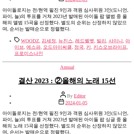
date
아이돌로지는 전/현역 필진 9인과 객원 심사위원 3인(도니언,
파이, 늘)의 투표를 거쳐 2023년 발매된 아이돌 팝 앨범 중 올
해의 앨범 15곡을 선정했다. 별도의 순위는 산정하지 않았으
며, 순서는 발매순으로 정렬했다.
Tags
WOODZ
,
김세정
,
뉴진스
,
레드벨벳
,
빌리
,
샤이니
,
아
이브
,
에스파
,
오드아이써클
,
정국
,
키
,
키스오브라이프
,
프로미스나인
Categories
Annual
결산 2023 : ②올해의 노래 15선
Post
By
Editor
author
Post
2024-01-05
date
아이돌로지는 전/현역 필진 9인과 객원 심사위원 3인(도니언,
파이, 늘)의 투표를 거쳐 2023년 발매된 아이돌 팝 싱글 중 올
해의 노래 15곡을 선정했다. 별도의 순위는 산정하지 않았으
며, 순서는 발매순으로 정렬했다.