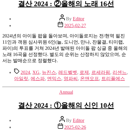
결산 2024 : ②올해의 노래 16선
Post
By
Editor
author
Post
2025-02-27
date
2024년의 아이돌 팝을 돌아보며, 아이돌로지는 전/현역 필진
11인과 객원 심사위원 6인(늘, 도니언, 만나, 잔물결, 티미랩,
파이)의 투표를 거쳐 2024년 발매된 아이돌 팝 싱글 중 올해의
노래 16곡을 선정했다. 별도의 순위는 산정하지 않았으며, 순
서는 발매순으로 정렬했다.
Tags
2024
,
XG
,
뉴진스
,
레드벨벳
,
로제
,
르세라핌
,
리센느
,
아일릿
,
에스파
,
엔믹스
,
영파씨
,
온앤오프
,
트리플에스
Categories
Annual
결산 2024 : ①올해의 신인 10선
Post
By
Editor
author
Post
2025-02-26
date