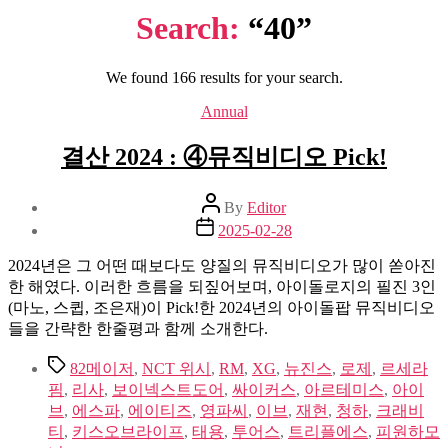
Search:
“40”
We found 166 results for your search.
Categories
Annual
결산 2024 : ④뮤직비디오 Pick!
Post
By
Editor
author
Post
2025-02-28
date
2024년은 그 어떤 때보다도 양질의 뮤직비디오가 많이 쏟아진
한 해였다. 이러한 흐름을 되짚어보며, 아이돌로지의 필진 3인
(마노, 스큅, 조은재)이 Pick!한 2024년의 아이돌팝 뮤직비디오
들을 간략한 한줄평과 함께 소개한다.
Tags
82메이저
,
NCT 위시
,
RM
,
XG
,
뉴진스
,
로제
,
르세라
핌
,
리사
,
보이넥스트도어
,
싸이커스
,
아르테미스
,
아이
브
,
에스파
,
에이티즈
,
영파씨
,
이브
,
재현
,
청하
,
크래비
티
,
키스오브라이프
,
태용
,
투어스
,
트리플에스
,
피원하모