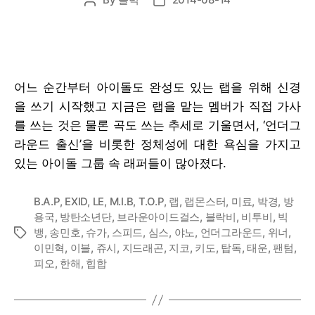
Post
Post
author
date
어느 순간부터 아이돌도 완성도 있는 랩을 위해 신경
을 쓰기 시작했고 지금은 랩을 맡는 멤버가 직접 가사
를 쓰는 것은 물론 곡도 쓰는 추세로 기울면서, ‘언더그
라운드 출신’을 비롯한 정체성에 대한 욕심을 가지고
있는 아이돌 그룹 속 래퍼들이 많아졌다.
B.A.P
,
EXID
,
LE
,
M.I.B
,
T.O.P
,
랩
,
랩몬스터
,
미료
,
박경
,
방
용국
,
방탄소년단
,
브라운아이드걸스
,
블락비
,
비투비
,
빅
뱅
,
송민호
,
슈가
,
스피드
,
심스
,
야노
,
언더그라운드
,
위너
,
Tags
이민혁
,
이블
,
쥬시
,
지드래곤
,
지코
,
키도
,
탑독
,
태운
,
팬텀
,
피오
,
한해
,
힙합