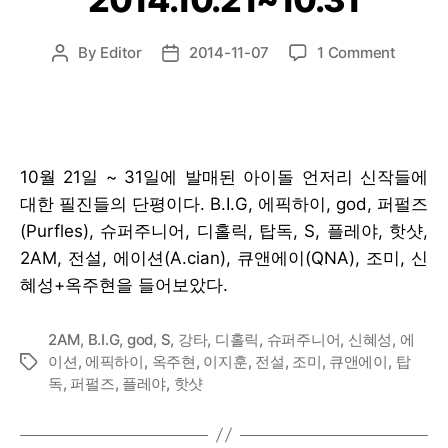
on
By
Editor
2014-11-07
1 Comment
Post
Post
1st
author
date
Listen
:
2014.10
10월 21일 ~ 31일에 발매된 아이돌 언저리 신작들에
대한 필진들의 단평이다. B.I.G, 에픽하이, god, 퍼펄즈
(Purfles), 슈퍼주니어, 디홀릭, 탑독, S, 플레야, 핫샷,
2AM, 전설, 에이션(A.cian), 큐앤에이(QNA), 조미, 신
혜성+옥주현을 들어보았다.
2AM
,
B.I.G
,
god
,
S
,
강타
,
디홀릭
,
슈퍼주니어
,
신혜성
,
에
이션
,
에픽하이
,
옥주현
,
이지훈
,
전설
,
조미
,
큐앤에이
,
탑
Tags
독
,
퍼펄즈
,
플레야
,
핫샷