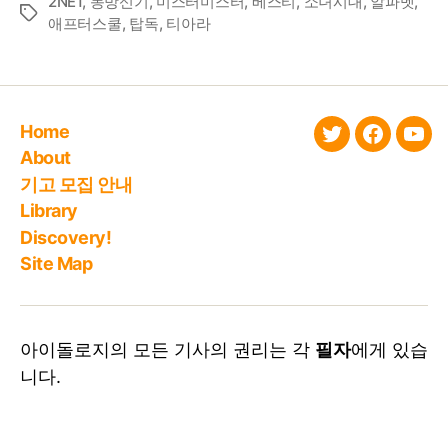
2NE1
,
동방신기
,
미스터미스터
,
베스티
,
소녀시대
,
알파벳
,
Tags
애프터스쿨
,
탑독
,
티아라
Home
twitter
faceboo
You
About
기고 모집 안내
Library
Discovery!
Site Map
아이돌로지의 모든 기사의 권리는 각
필자
에게 있습
니다.