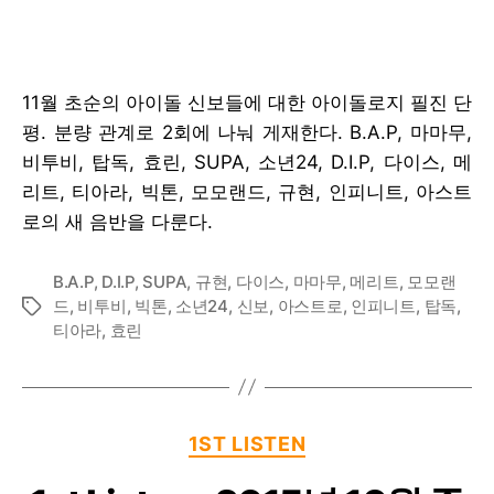
11월 초순의 아이돌 신보들에 대한 아이돌로지 필진 단
평. 분량 관계로 2회에 나눠 게재한다. B.A.P, 마마무,
비투비, 탑독, 효린, SUPA, 소년24, D.I.P, 다이스, 메
리트, 티아라, 빅톤, 모모랜드, 규현, 인피니트, 아스트
로의 새 음반을 다룬다.
B.A.P
,
D.I.P
,
SUPA
,
규현
,
다이스
,
마마무
,
메리트
,
모모랜
드
,
비투비
,
빅톤
,
소년24
,
신보
,
아스트로
,
인피니트
,
탑독
,
Tags
티아라
,
효린
Categories
1ST LISTEN