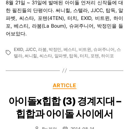
8월 21일 ~ 31일에 발매된 아이돌 언저리 신작들에 대
한 필진들의 단평이다. 써니힐, 스텔라, JJCC, 탑독, 알
파벳, 씨스타, 포텐(4TEN), 터치, EXID, 비트윈, 하이
포, 베스티, 라붐(La Boum), 슈퍼주니어, 박정민을 들
어보았다.
EXID
,
JJCC
,
라붐
,
박정민
,
베스티
,
비트윈
,
슈퍼주니어
,
스
Tags
텔라
,
써니힐
,
씨스타
,
알파벳
,
탑독
,
터치
,
포텐
,
하이포
Categories
ARTICLE
아이돌x힙합 (3) 경계지대 –
힙합과 아이돌 사이에서
By
블럭
2014-08-14