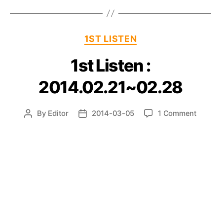
Categories
1ST LISTEN
1st Listen :
2014.02.21~02.28
on
By
Editor
2014-03-05
1 Comment
Post
Post
1st
author
date
Listen
:
2014.0