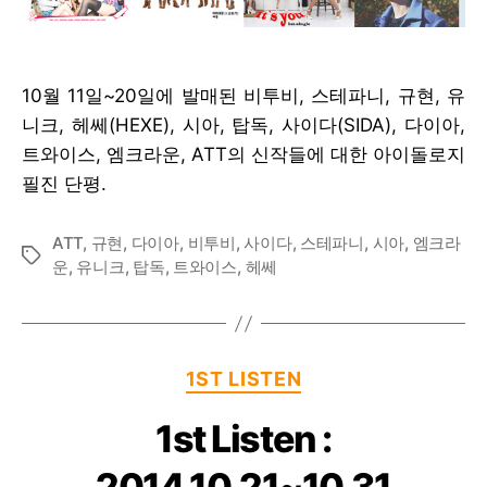
10월 11일~20일에 발매된 비투비, 스테파니, 규현, 유
니크, 헤쎄(HEXE), 시아, 탑독, 사이다(SIDA), 다이아,
트와이스, 엠크라운, ATT의 신작들에 대한 아이돌로지
필진 단평.
ATT
,
규현
,
다이아
,
비투비
,
사이다
,
스테파니
,
시아
,
엠크라
Tags
운
,
유니크
,
탑독
,
트와이스
,
헤쎄
Categories
1ST LISTEN
1st Listen :
2014.10.21~10.31