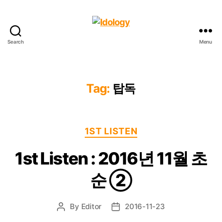
Search
Menu
Idology
Tag:
탑독
Categories
1ST LISTEN
1st Listen : 2016년 11월 초
순 ②
By
Editor
2016-11-23
Post
Post
author
date