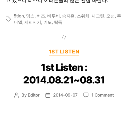
고 있으니 리스너 여러분들의 많은 관심 바란다.
5tion
,
밍스
,
버즈
,
비투비
,
송지은
,
스위치
,
시크릿
,
오션
,
주
Tags
니엘
,
지피지기
,
키도
,
탑독
Categories
1ST LISTEN
1st Listen :
2014.08.21~08.31
on
By
Editor
2014-09-07
1 Comment
Post
Post
1st
author
date
Listen
:
2014.0