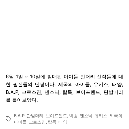
6월 1일 ~ 10일에 발매된 아이돌 언저리 신작들에 대
한 필진들의 단평이다. 제국의 아이들, 유키스, 태양,
B.A.P, 크로스진, 엔소닉, 탑독, 보이프렌드, 단발머리
를 들어보았다.
B.A.P
,
단발머리
,
보이프렌드
,
빅뱅
,
엔소닉
,
유키스
,
제국의
Tags
아이들
,
크로스진
,
탑독
,
태양