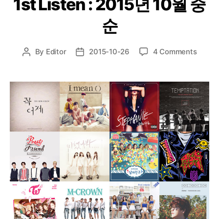
1st Listen : 2015년 10월 중
순
on
By
Editor
2015-10-26
4 Comments
Post
Post
1st
author
date
Listen
:
2015
년
10
월
중
순