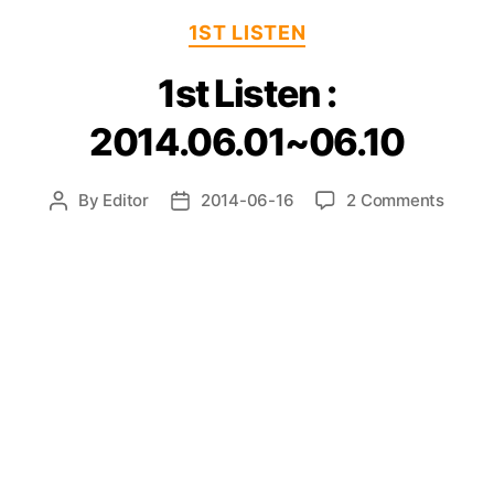
Categories
1ST LISTEN
1st Listen :
2014.06.01~06.10
on
By
Editor
2014-06-16
2 Comments
Post
Post
1st
author
date
Listen
:
2014.