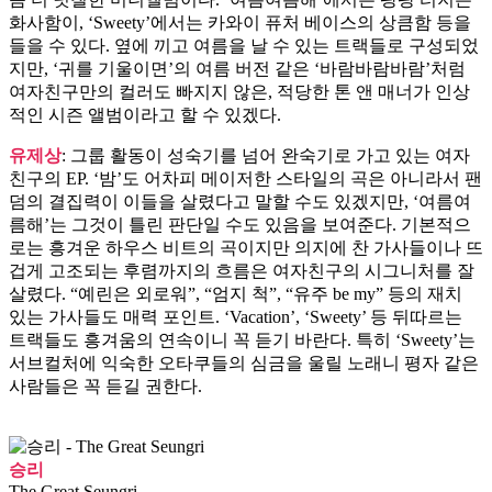
화사함이, ‘Sweety’에서는 카와이 퓨처 베이스의 상큼함 등을
들을 수 있다. 옆에 끼고 여름을 날 수 있는 트랙들로 구성되었
지만, ‘귀를 기울이면’의 여름 버전 같은 ‘바람바람바람’처럼
여자친구만의 컬러도 빠지지 않은, 적당한 톤 앤 매너가 인상
적인 시즌 앨범이라고 할 수 있겠다.
유제상
: 그룹 활동이 성숙기를 넘어 완숙기로 가고 있는 여자
친구의 EP. ‘밤’도 어차피 메이저한 스타일의 곡은 아니라서 팬
덤의 결집력이 이들을 살렸다고 말할 수도 있겠지만, ‘여름여
름해’는 그것이 틀린 판단일 수도 있음을 보여준다. 기본적으
로는 흥겨운 하우스 비트의 곡이지만 의지에 찬 가사들이나 뜨
겁게 고조되는 후렴까지의 흐름은 여자친구의 시그니처를 잘
살렸다. “예린은 외로워”, “엄지 척”, “유주 be my” 등의 재치
있는 가사들도 매력 포인트. ‘Vacation’, ‘Sweety’ 등 뒤따르는
트랙들도 흥겨움의 연속이니 꼭 듣기 바란다. 특히 ‘Sweety’는
서브컬처에 익숙한 오타쿠들의 심금을 울릴 노래니 평자 같은
사람들은 꼭 듣길 권한다.
승리
The Great Seungri