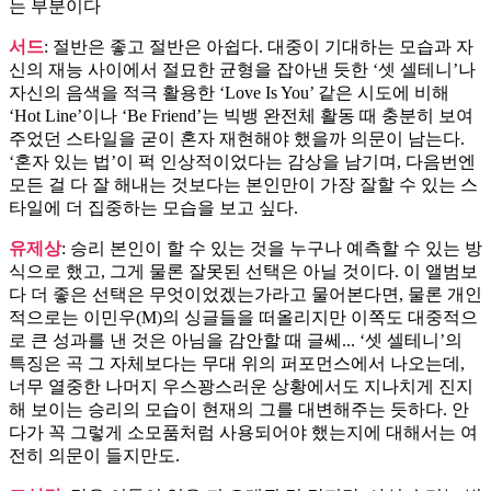
는 부분이다
서드
: 절반은 좋고 절반은 아쉽다. 대중이 기대하는 모습과 자
신의 재능 사이에서 절묘한 균형을 잡아낸 듯한 ‘셋 셀테니’나
자신의 음색을 적극 활용한 ‘Love Is You’ 같은 시도에 비해
‘Hot Line’이나 ‘Be Friend’는 빅뱅 완전체 활동 때 충분히 보여
주었던 스타일을 굳이 혼자 재현해야 했을까 의문이 남는다.
‘혼자 있는 법’이 퍽 인상적이었다는 감상을 남기며, 다음번엔
모든 걸 다 잘 해내는 것보다는 본인만이 가장 잘할 수 있는 스
타일에 더 집중하는 모습을 보고 싶다.
유제상
: 승리 본인이 할 수 있는 것을 누구나 예측할 수 있는 방
식으로 했고, 그게 물론 잘못된 선택은 아닐 것이다. 이 앨범보
다 더 좋은 선택은 무엇이었겠는가라고 물어본다면, 물론 개인
적으로는 이민우(M)의 싱글들을 떠올리지만 이쪽도 대중적으
로 큰 성과를 낸 것은 아님을 감안할 때 글쎄... ‘셋 셀테니’의
특징은 곡 그 자체보다는 무대 위의 퍼포먼스에서 나오는데,
너무 열중한 나머지 우스꽝스러운 상황에서도 지나치게 진지
해 보이는 승리의 모습이 현재의 그를 대변해주는 듯하다. 안
다가 꼭 그렇게 소모품처럼 사용되어야 했는지에 대해서는 여
전히 의문이 들지만도.