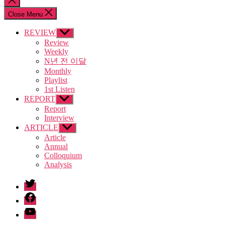
search
Close Menu
REVIEW
Show
sub
Review
menu
Weekly
N년 전 이달
Monthly
Playlist
1st Listen
REPORT
Show
sub
Report
menu
Interview
ARTICLE
Show
sub
Article
menu
Annual
Colloquium
Analysis
twitter
facebook
Youtube