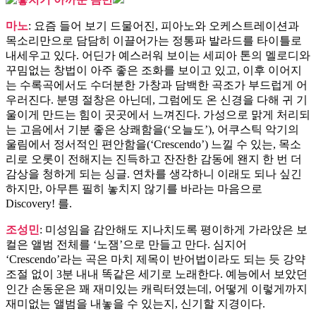
마노
: 요즘 들어 보기 드물어진, 피아노와 오케스트레이션과
목소리만으로 담담히 이끌어가는 정통파 발라드를 타이틀로
내세우고 있다. 어딘가 예스러워 보이는 세피아 톤의 멜로디와
꾸밈없는 창법이 아주 좋은 조화를 보이고 있고, 이후 이어지
는 수록곡에서도 수더분한 가창과 담백한 곡조가 부드럽게 어
우러진다. 분명 절창은 아닌데, 그럼에도 온 신경을 다해 귀 기
울이게 만드는 힘이 곳곳에서 느껴진다. 가성으로 맑게 처리되
는 고음에서 기분 좋은 상쾌함을(‘오늘도’), 어쿠스틱 악기의
울림에서 정서적인 편안함을(‘Crescendo’) 느낄 수 있는, 목소
리로 오롯이 전해지는 진득하고 잔잔한 감동에 왠지 한 번 더
감상을 청하게 되는 싱글. 연차를 생각하니 이래도 되나 싶긴
하지만, 아무튼 필히 놓치지 않기를 바라는 마음으로
Discovery! 를.
조성민
: 미성임을 감안해도 지나치도록 평이하게 가라앉은 보
컬은 앨범 전체를 ‘노잼’으로 만들고 만다. 심지어
‘Crescendo’라는 곡은 마치 제목이 반어법이라도 되는 듯 강약
조절 없이 3분 내내 똑같은 세기로 노래한다. 예능에서 보았던
인간 손동운은 꽤 재미있는 캐릭터였는데, 어떻게 이렇게까지
재미없는 앨범을 내놓을 수 있는지, 신기할 지경이다.