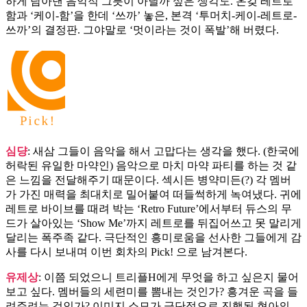
하게 담아낸 음악적 그릇이 아닐까 싶은 생각도. 온갖 레트로
함과 ‘케이-함’을 한데 ‘쓰까’ 놓은, 본격 ‘투머치-케이-레트로-
쓰까’의 결정판. 그야말로 ‘멋이라는 것이 폭발’해 버렸다.
심댱
: 새삼 그들이 음악을 해서 고맙다는 생각을 했다. (한국에
허락된 유일한 마약인) 음악으로 마치 마약 파티를 하는 것 같
은 느낌을 전달해주기 때문이다. 섹시든 병약미든(?) 각 멤버
가 가진 매력을 최대치로 밀어붙여 떠들썩하게 녹여냈다. 귀에
레트로 바이브를 때려 박는 ‘Retro Future’에서부터 듀스의 무
드가 살아있는 ‘Show Me’까지 레트로를 뒤집어쓰고 못 말리게
달리는 폭주족 같다. 극단적인 흥미로움을 선사한 그들에게 감
사를 다시 보내며 이번 회차의 Pick! 으로 남겨본다.
유제상
: 이쯤 되었으니 트리플H에게 무엇을 하고 싶은지 물어
보고 싶다. 멤버들의 세련미를 뽐내는 것인가? 흥겨운 곡을 들
려주려는 것인가? 이미지 소모가 극단적으로 진행된 현아의