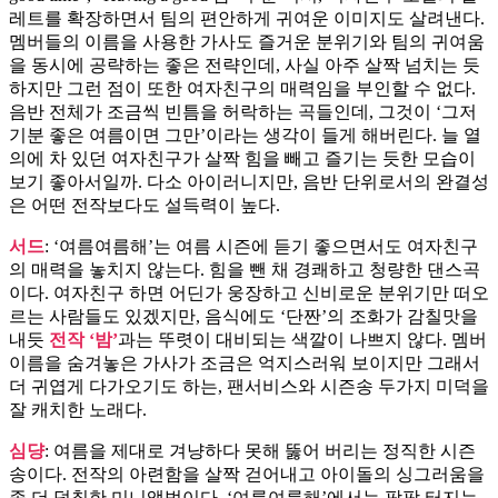
레트를 확장하면서 팀의 편안하게 귀여운 이미지도 살려낸다.
멤버들의 이름을 사용한 가사도 즐거운 분위기와 팀의 귀여움
을 동시에 공략하는 좋은 전략인데, 사실 아주 살짝 넘치는 듯
하지만 그런 점이 또한 여자친구의 매력임을 부인할 수 없다.
음반 전체가 조금씩 빈틈을 허락하는 곡들인데, 그것이 ‘그저
기분 좋은 여름이면 그만’이라는 생각이 들게 해버린다. 늘 열
의에 차 있던 여자친구가 살짝 힘을 빼고 즐기는 듯한 모습이
보기 좋아서일까. 다소 아이러니지만, 음반 단위로서의 완결성
은 어떤 전작보다도 설득력이 높다.
서드
: ‘여름여름해’는 여름 시즌에 듣기 좋으면서도 여자친구
의 매력을 놓치지 않는다. 힘을 뺀 채 경쾌하고 청량한 댄스곡
이다. 여자친구 하면 어딘가 웅장하고 신비로운 분위기만 떠오
르는 사람들도 있겠지만, 음식에도 ‘단짠’의 조화가 감칠맛을
내듯
전작 ‘밤’
과는 뚜렷이 대비되는 색깔이 나쁘지 않다. 멤버
이름을 숨겨놓은 가사가 조금은 억지스러워 보이지만 그래서
더 귀엽게 다가오기도 하는, 팬서비스와 시즌송 두가지 미덕을
잘 캐치한 노래다.
심댱
: 여름을 제대로 겨냥하다 못해 뚫어 버리는 정직한 시즌
송이다. 전작의 아련함을 살짝 걷어내고 아이돌의 싱그러움을
좀 더 덧칠한 미니앨범이다. ‘여름여름해’에서는 팡팡 터지는