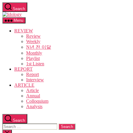
Skip
Search
to
Idology
the
content
Menu
REVIEW
Review
Weekly
N년 전 이달
Monthly
Playlist
1st Listen
REPORT
Report
Interview
ARTICLE
Article
Annual
Colloquium
Analysis
Search
Search
for:
Close