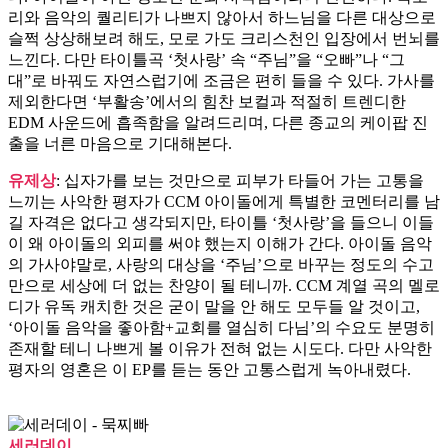
리와 음악의 퀄리티가 나쁘지 않아서 하느님을 다른 대상으로
슬쩍 상상해보려 해도, 모로 가도 크리스천인 입장에서 번뇌를
느낀다. 다만 타이틀곡 ‘첫사랑’ 속 “주님”을 “오빠”나 “그
대”로 바꿔도 자연스럽기에 조금은 편히 들을 수 있다. 가사를
제외한다면 ‘부활송’에서의 힘찬 보컬과 적절히 트렌디한
EDM 사운드에 흡족함을 알려드리며, 다른 종교의 케이팝 진
출을 너른 마음으로 기대해본다.
유제상
: 십자가를 보는 것만으로 피부가 타들어 가는 고통을
느끼는 사악한 평자가 CCM 아이돌에게 특별한 코멘터리를 남
길 자격은 없다고 생각되지만, 타이틀 ‘첫사랑’을 들으니 이들
이 왜 아이돌의 외피를 써야 했는지 이해가 간다. 아이돌 음악
의 가사야말로, 사랑의 대상을 ‘주님’으로 바꾸는 정도의 수고
만으로 세상에 더 없는 찬양이 될 테니까. CCM 계열 곡의 멜로
디가 유독 캐치한 것은 굳이 말을 안 해도 모두들 알 것이고,
‘아이돌 음악을 좋아함+교회를 열심히 다님’의 수요도 분명히
존재할 테니 나쁘게 볼 이유가 전혀 없는 시도다. 다만 사악한
평자의 영혼은 이 EP를 듣는 동안 고통스럽게 녹아내렸다.
세러데이