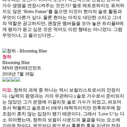
가수 생명을 연장시켜주는 것인가? 별로 레트로하지도 퓨처하
지도 않은 ‘Retro Future’를 들으면 이것이 현아의 솔로 활동과
무엇이 다른가 싶다. 물론 현아는 아직도 대단한 스타고 그녀
의 역할은 공고하지만, 괜찮은 멤버들을 모아 놓은 트리플H에
게 평자가 듣고 싶은 것은 적어도 이런 형태는 아니었다. 그럼
무엇이냐, 고 물으신다면...
청하
Blooming Blue
MNH 엔터테인먼트
2018년 7월 18일
미묘
: 청하의 과제 중 하나는 역시 보컬리스트로서의 안정이
다. (실력의 증명과는 거의 무관하다.) 솔로 가수로서 준비되지
는 않았던 그가 운명에 이끌리듯 솔로 가수가 되었고, 퍼포머
로서 탁월하고 솔로로서 (매우) 매력적이지만 전후좌우에 참
조점이 흔치 않는 입장이 됐기 때문이다. 그래서 ‘Love U’는 다
소 의아했는데, 청하의 보컬이 사운드의 물결을 타는 요소에
가까운 탓이다. 무엇보다 팝으로서 훌륭한 훅을 지녔던 전작