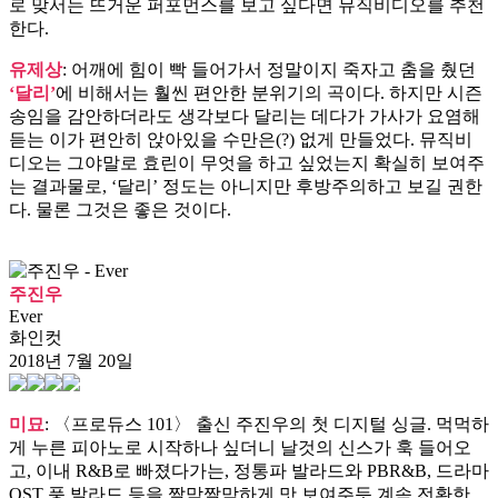
로 맞서는 뜨거운 퍼포먼스를 보고 싶다면 뮤직비디오를 추천
한다.
유제상
: 어깨에 힘이 빡 들어가서 정말이지 죽자고 춤을 췄던
‘달리’
에 비해서는 훨씬 편안한 분위기의 곡이다. 하지만 시즌
송임을 감안하더라도 생각보다 달리는 데다가 가사가 요염해
듣는 이가 편안히 앉아있을 수만은(?) 없게 만들었다. 뮤직비
디오는 그야말로 효린이 무엇을 하고 싶었는지 확실히 보여주
는 결과물로, ‘달리’ 정도는 아니지만 후방주의하고 보길 권한
다. 물론 그것은 좋은 것이다.
주진우
Ever
화인컷
2018년 7월 20일
미묘
: 〈프로듀스 101〉 출신 주진우의 첫 디지털 싱글. 먹먹하
게 누른 피아노로 시작하나 싶더니 날것의 신스가 훅 들어오
고, 이내 R&B로 빠졌다가는, 정통파 발라드와 PBR&B, 드라마
OST 풍 발라드 등을 짤막짤막하게 맛 보여주듯 계속 전환한