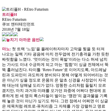
트리플H
REtro Futurism
큐브 엔터테인먼트
2018년 7월 18일
마노
: 첫 트랙 ‘느낌’을 플레이하자마자 고막을 찢을 듯 터져
나오는 일렉 기타 굉음에 마치 전두엽에 전기충격을 가한 듯한
짜릿함을 느꼈다. ‘멋이라는 것이 폭발’이라는 다소 허세 넘치
는 가사도 이내 수긍하게 되고 마는 ‘힙함’이 싱글 전체에서 뚝
뚝 흘러넘친다. 타이틀 ‘Retro Future’로 이어지도록, 아드레날
린과 도파민이 과도하게 분비되다 못해 어떻게 되어버리는 것
은 아닌가 싶을 정도로 온몸의 온 말초 신경을 사정없이 자극
해 대는데 당해낼 도리가 없다. 엉뚱한 소리처럼 들릴지 모르
겠지만, 마치 과거와 미래를 오가던 와중에 어쩌다 현대에 표
류하게 된 세 명의 록스타들이 벌이는 ‘깽판’의 결과물을 기록
해 놓은 것이 아닌가 싶기도 하다. 그런 점에서 어쩌면 이 싱글
은 제목처럼 레트로-퓨처리즘 그 자체를 가장 강렬하고 명료