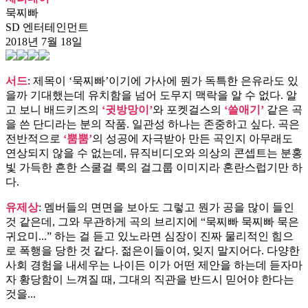
묵찌빠
SD 엔터테인먼트
2018년 7월 18일
서드
: 제목이 ‘묵찌빠’이기에 가사에 뭔가 독특한 은유라도 있
을까 기대했는데 유치함을 넘어 도무지 맥락을 알 수 없다. 알
고 보니 배드키즈의
‘귓방망이’
와 포켓걸스의
‘쓸애기’
같은 곡
을 쓴 단디라는 분의 작품. 일관성 하나는 존중하고 싶다. 곡은
전반적으로
‘뿜뿜’
의 성공에 자극받아 만든 곡인지 아무래도
연상되지 않을 수 없는데, 뮤직비디오와 의상의 콘셉트는 분홍
빛 가득한 흔한 스쿨걸 룩의 걸그룹 이미지라 혼란스럽기만 하
다.
유제상
: 멤버들의 면면을 보아도 그렇고 뭔가 공을 많이 들인
것 같은데, 그와 무관하게 곡의 브리지에 “묵찌빠 묵찌빠 묵은
귀요미...” 하는 걸 듣고 있노라면 심장이 진짜 물리적인 힘으
로 폭행을 당한 것 같다. 젊은이들이여, 잊지 말지어다. 다양한
사회 경험을 내세우는 나이든 이가 어떤 제안을 하는데 듣자마
자 황당함이 느껴질 때, 그대의 직관을 반드시 믿어야 한다는
것을...