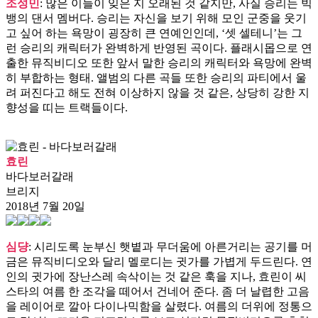
조성민
: 많은 이들이 잊은 지 오래된 것 같지만, 사실 승리는 빅
뱅의 댄서 멤버다. 승리는 자신을 보기 위해 모인 군중을 웃기
고 싶어 하는 욕망이 굉장히 큰 연예인인데, ‘셋 셀테니’는 그
런 승리의 캐릭터가 완벽하게 반영된 곡이다. 플래시몹으로 연
출한 뮤직비디오 또한 앞서 말한 승리의 캐릭터와 욕망에 완벽
히 부합하는 형태. 앨범의 다른 곡들 또한 승리의 파티에서 울
려 퍼진다고 해도 전혀 이상하지 않을 것 같은, 상당히 강한 지
향성을 띠는 트랙들이다.
효린
바다보러갈래
브리지
2018년 7월 20일
심댱
: 시리도록 눈부신 햇볕과 무더움에 아른거리는 공기를 머
금은 뮤직비디오와 달리 멜로디는 귓가를 가볍게 두드린다. 연
인의 귓가에 장난스레 속삭이는 것 같은 훅을 지나, 효린이 씨
스타의 여름 한 조각을 떼어서 건네어 준다. 좀 더 날렵한 고음
을 레이어로 깔아 다이나믹함을 살렸다. 여름의 더위에 정통으