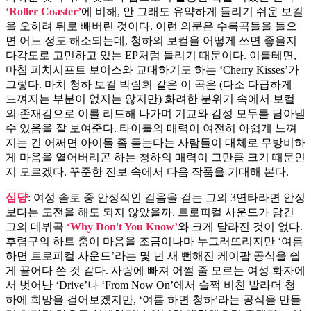
‘Roller Coaster’
에 비해, 안 그래도 유약하게 들리기 쉬운 보컬
을 오히려 뒤로 빼버린 것이다. 이런 의문은 수록곡들을 들으
면 어느 정도 해소되는데, 청하의 보컬을 어떻게 쓰면 좋을지
다각도로 고민하고 있는 EP처럼 들리기 때문이다. 이를테면,
마침 피치시프트 보이스와 교대하기도 하는 ‘Cherry Kisses’가
그렇다. 마치 청하 보컬 박람회 같은 이 곡은 (다소 다급하게
느껴지는 부분이 없지는 않지만) 화려한 분위기 속에서 보컬
의 존재감으로 이를 리드해 나가며 기교와 감성 모두를 담아낼
수 있음을 잘 보여준다. 타이틀의 매력이 여전히 아쉽게 느껴
지는 건 어쩌면 아이돌 좀 듣는다는 사람들이 대체로 무방비하
게 마음을 열어버리곤 하는 청하의 매력이 그만큼 크기 때문인
지 모르겠다. 꾸준한 진보 속에서 다음 작품을 기대해 본다.
심댱
: 여성 솔로 중 안정적인 걸음을 걷는 그의 3연타라면 안정
보다는 도전을 해도 되지 않았을까. 트로피컬 사운드가 담긴
그의 데뷔곡
‘Why Don't You Know’
와 크게 달라진 것이 없다.
후렴구의 하트 춤이 마음을 조금이나마 누그러뜨리지만 ‘여름
하면 트로피컬 사운드’라는 몇 년 새 뻔해진 케이팝 공식을 쉽
게 끌어다 쓴 것 같다. 사랑에 빠져 어쩔 줄 모르는 여성 화자에
서 벗어난 ‘Drive’나 ‘From Now On’에서 슬쩍 비친 발라더 청
하에 희망을 걸어보겠지만, ‘여름 하면 청하’라는 공식을 만들