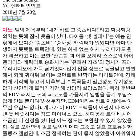
YG 엔터테인먼트
2018년 7월 20일
마노
: 앨범 제목부터 ‘내가 바로 그 승츠비다!’라고 쩌렁쩌렁
외치는 듯해 잠시 웃음이 났다. 타이틀 ‘셋 셀테니’는 예능 안
팎에서 보여준 ‘승츠비’, ‘승사장’ 캐릭터가 없었다면 아마 탄
생하지 못했을 트랙인데, 있는 허세 없는 허세 부리다가도 뭔
가 삐끗하고 마는 묘한 ‘안습함’과 이를 오히려 스스로의 아이
덴티티와 캐릭터로 승화시키는 ‘유쾌한 자조’의 정서가 곡과
뮤직비디오에 가득 담겨있다. 밉지 않을 정도로 능글맞고 뻔뻔
해서 되레 귀여워 보이는 모먼트로 반짝이는 타이틀인데, 경쾌
하게 시작해 놓고서 이후부턴 수록곡들이 일관성도 유기성도
없이 산만하게 흘러가기만 해 상당히 실망스럽다. 특히 후반부
의 EDM 러시는 귀의 피로도를 가중시켜 앨범을 듣기 부담스
럽게 만들 뿐이다(밝혀두지만, EDM이라는 장르 자체에는 아
무런 유감도 없다). 게다가 이 EDM 트랙들이 어쩐지 다 찍어
낸 듯 비슷하다는 점도 마이너스 요소. 하다못해 트랙 배치에
조금만 더 신경을 썼다면 어느 정도는 보완할 수 있지 않았을
까. 실로 오랜만의 솔로 앨범인 데다 그것도 셀프 프로듀싱한
풀렝스 앨범인데, 조금 절제하는 편이 좋지 않았을까 아쉬워지