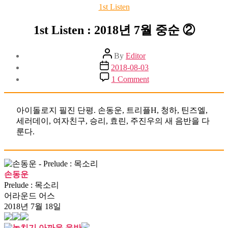
Categories
1st Listen
1st Listen : 2018년 7월 중순 ②
Post
By
Editor
author
Post
2018-08-03
date
on
1 Comment
1st
Listen
:
아이돌로지 필진 단평. 손동운, 트리플H, 청하, 틴즈엘,
2018
세러데이, 여자친구, 승리, 효린, 주진우의 새 음반을 다
년
룬다.
7
월
중
순
손동운
②
Prelude : 목소리
어라운드 어스
2018년 7월 18일