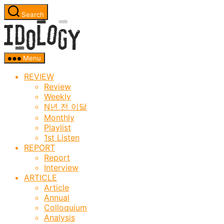
Skip
Search
to
Idology
the
content
Menu
REVIEW
Review
Weekly
N년 전 이달
Monthly
Playlist
1st Listen
REPORT
Report
Interview
ARTICLE
Article
Annual
Colloquium
Analysis