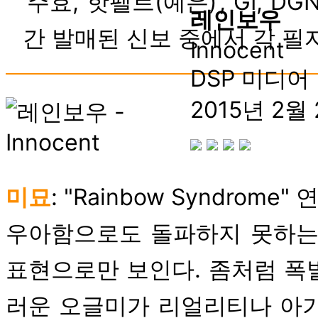
‘주효, 핫펠트(예은)’, GI,
레인보우
간 발매된 신보 중에서 각 필자가
Innocent
DSP 미디어
2015년 2월
미묘
: "Rainbow Syndro
우아함으로도 돌파하지 못하는 
표현으로만 보인다. 좀처럼 폭
러운 오글미가 리얼리티나 아