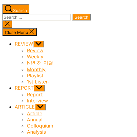
Search
Search
for:
Close
search
Close Menu
REVIEW
Show
sub
Review
menu
Weekly
N년 전 이달
Monthly
Playlist
1st Listen
REPORT
Show
sub
Report
menu
Interview
ARTICLE
Show
sub
Article
menu
Annual
Colloquium
Analysis