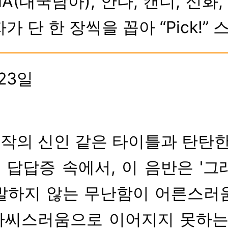
 DGNA(대국남아), 안다, 캔디, 
하
순
 단 한 장씩을 꼽아 “Pick!”
 23일
me" 연작의 신인 같은 타이틀과 탄탄한
답답증 속에서, 이 음반은 '그래
발하지 않는 무난함이 어른스러
가씨스러움으로 이어지지 못하는 