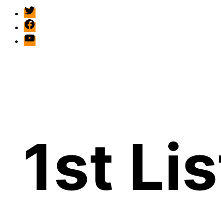
twitter
facebook
Youtube
1st Li