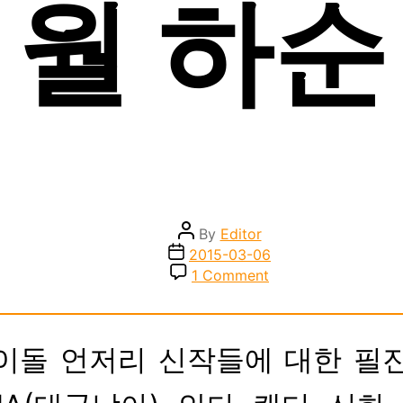
월 하순
Post
By
Editor
author
Post
2015-03-06
date
on
1 Comment
1st
Listen
:
2015
아이돌 언저리 신작들에 대한 필진 
년
2
월